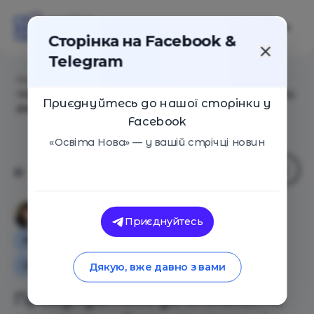
Сторінка на Facebook &
Telegram
Головна
/
Статті
/
Приєднуйтесь до спільноти
подкасту «Валентність» і let's go осмислювати освіту
Приєднуйтесь до нашої сторінки у
разом
Facebook
«Освіта Нова» — у вашій стрічці новин
Валентина Мержиєвська
Приєднуйтесь
Як це працює
Освіта в Україні
Оглядові статті
Дякую, вже давно з вами
Приєднуйтесь до спільноти