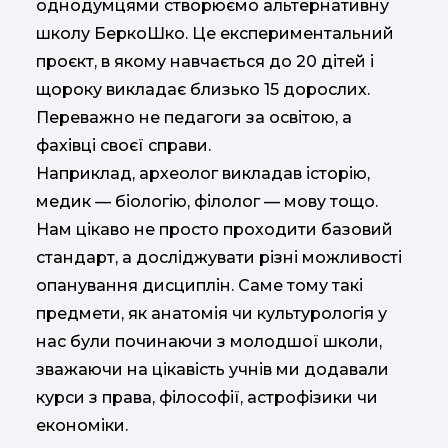
однодумцями створюємо альтернативну
школу БеркоШко. Це експериментальний
проєкт, в якому навчається до 20 дітей і
щороку викладає близько 15 дорослих.
Переважно не педагоги за освітою, а
фахівці своєї справи.
Наприклад, археолог викладав історію,
медик — біологію, філолог — мову тощо.
Нам цікаво не просто проходити базовий
стандарт, а досліджувати різні можливості
опанування дисциплін. Саме тому такі
предмети, як анатомія чи культурологія у
нас були починаючи з молодшої школи,
зважаючи на цікавість учнів ми додавали
курси з права, філософії, астрофізики чи
економіки.