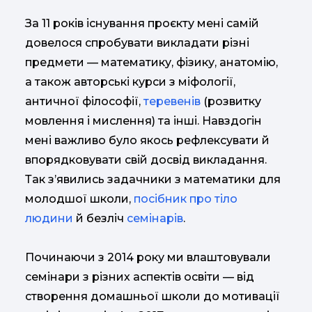
За 11 років існування проєкту мені самій
довелося спробувати викладати різні
предмети — математику, фізику, анатомію,
а також авторські курси з міфології,
античної філософії,
теревенів
(розвитку
мовлення і мислення) та інші. Навздогін
мені важливо було якось рефлексувати й
впорядковувати свій досвід викладання.
Так з’явились задачники з математики для
молодшої школи,
посібник про тіло
людини
й безліч
семінарів
.
Починаючи з 2014 року ми влаштовували
семінари з різних аспектів освіти — від
створення домашньої школи до мотивації