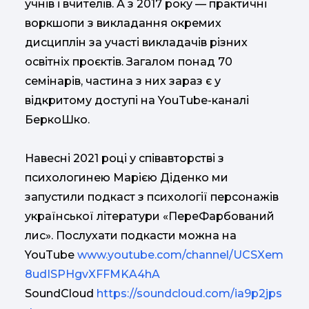
учнів і вчителів. А з 2017 року — практичні
воркшопи з викладання окремих
дисциплін за участі викладачів різних
освітніх проєктів. Загалом понад 70
семінарів, частина з них зараз є у
відкритому доступі на YouTube-каналі
БеркоШко.
Навесні 2021 році у співавторстві з
психологинею Марією Діденко ми
запустили подкаст з психології персонажів
української літератури «ПереФарбований
лис». Послухати подкасти можна на
YouTube
www.youtube.com/channel/UCSXem
8udISPHgvXFFMKA4hA
SoundCloud
https://soundcloud.com/ia9p2jps