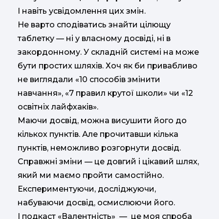
І навіть усвідомлення цих змін.
Не варто сподіватись знайти цілющу
таблетку — ні у власному досвіді, ні в
закордонному. У складній системі на може
бути простих шляхів. Хоч як би привабливо
не виглядали «10 способів змінити
навчання», «7 правил крутої школи» чи «12
освітніх лайфхаків».
Маючи досвід, можна висушити його до
кількох пунктів. Але прочитавши кілька
пунктів, неможливо розгорнути досвід.
Справжні зміни — це довгий і цікавий шлях,
який ми маємо пройти самостійно.
Експериментуючи, досліджуючи,
набуваючи досвід, осмислюючи його.
І подкаст «Валентність» — це моя спроба