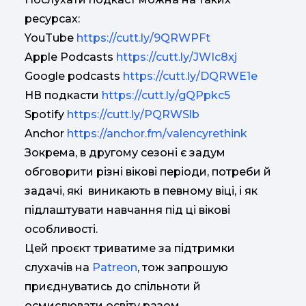
ресурсах:
YouTube
https://cutt.ly/9QRWPFt
Apple Podcasts
https://cutt.ly/JWIc8xj
Google podcasts
https://cutt.ly/DQRWE1e
НВ подкасти
https://cutt.ly/gQPpkc5
Spotify
https://cutt.ly/PQRWSlb
Anchor
https://anchor.fm/valencyrethink
Зокрема, в другому сезоні є задум
обговорити різні вікові періоди, потреби й
задачі, які виникають в певному віці, і як
підлаштувати навчання під ці вікові
особливості.
Цей проєкт триватиме за підтримки
слухачів на
Patreon
, тож запрошую
приєднуватись до спільноти й
осмислювати освіту разом.