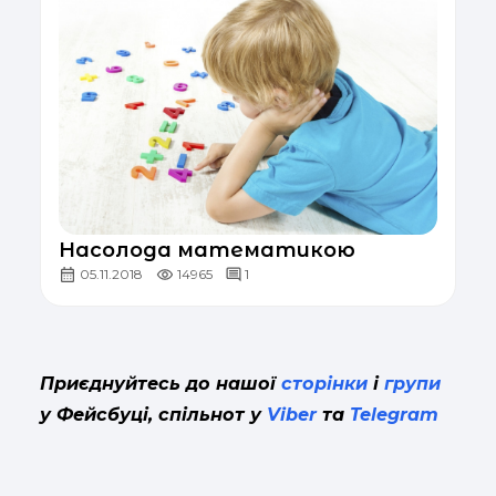
Насолода математикою
05.11.2018
14965
1
Приєднуйтесь до нашої
сторінки
і
групи
у Фейсбуці, спільнот у
Viber
та
Telegram