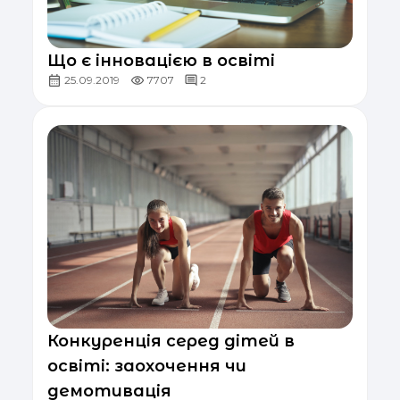
Що є інновацією в освіті
25.09.2019
7707
2
Конкуренція серед дітей в
освіті: заохочення чи
демотивація