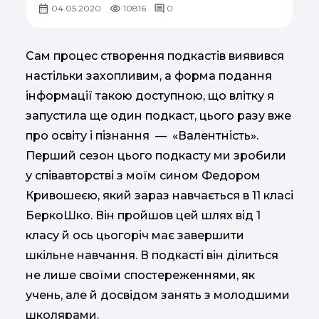
04.05.2020
10816
0
Сам процес створення подкастів виявився
настільки захопливим, а форма подання
інформації такою доступною, що влітку я
запустила ще один подкаст, цього разу вже
про освіту і пізнання — «Валентність».
Перший сезон цього подкасту ми зробили
у співавторстві з моїм сином Федором
Кривошеєю, який зараз навчається в 11 класі
БеркоШко. Він пройшов цей шлях від 1
класу й ось цьогоріч має завершити
шкільне навчання. В подкасті він ділиться
не лише своїми спостереженнями, як
учень, але й досвідом занять з молодшими
школярами.