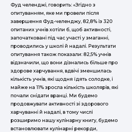
Фуд челенджі, говорить: «Згідно з
опитуванням, яке ми провели після
завершення Фуд-челенджу, 82,8% із 320
опитаних учнів хотіли б, щоб активності,
започатковані під час участі у змаганні,
проводились у школі й надалі. Результати
опитування також показали: 82,5% учнів
відзначили, що вони дізнались більше про
здорове харчування, вдвічі зменшилась
кількість учнів, які щодня їдять солодке, і
майже на 11% зросла кількість школярів, які
почали снідати вранці. Ми будемо
продовжувати активності зі здорового
харчуванні й надалі, в тому числі
розширимо нашу кулінарну книгу, будемо
встановлювати кулінарні рекорди,