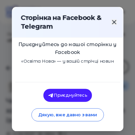
Сторінка на Facebook &
Telegram
Головна
/
Статті
/
Челендж зі здорового харчування
об’єднав 400 шкіл із всієї України
Приєднуйтесь до нашої сторінки у
Facebook
«Освіта Нова» — у вашій стрічці новин
Новини
Юлія Прийма
Приєднуйтесь
Челендж зі здорового
харчування об’єднав 400 шкіл
Дякую, вже давно з вами
із всієї України
13.06.2021
2854
0