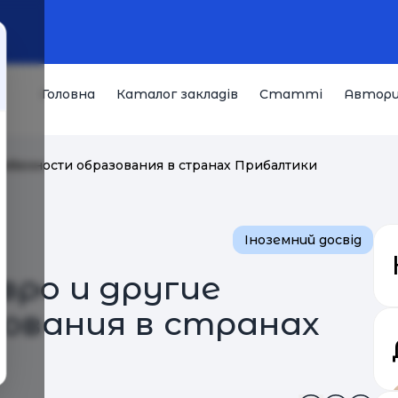
Головна
Каталог закладів
Статті
Автор
особенности образования в странах Прибалтики
Іноземний досвід
вро и другие
ования в странах