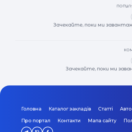
ПОПУЛЯ
Зачекайте, поки ми завантаж
КОМ
Зачекайте, поки ми зав
Головна
Каталог закладів
Статті
Авт
Про портал
Контакти
Мапа сайту
Пол