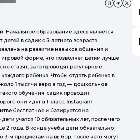
Додати в за
ей. Начальное образование здесь является
детей в садик с 3-летнего возраста.
авлена на развитие навыков общения и
в игровой форме, что позволяет детям лучше
х не ставят, зато проводят регулярные
 каждого ребенка. Чтобы отдать ребенка в
коло 1 тысячи евро в год — дошкольное
такого обучения, садик проводит
в
рого они идут в 1 класс. Instagram
тве бесплатное и базируется на
ети учатся 10 обязательных лет, после чего
роз
е 2 года. В конце учебы дети обязательно
о 3-м предметам на выбор, после чего могут
д