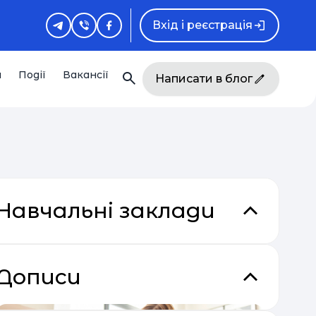
Вхід і реєстрація
и
Події
Вакансії
Написати в блог
Навчальні заклади
Дописи