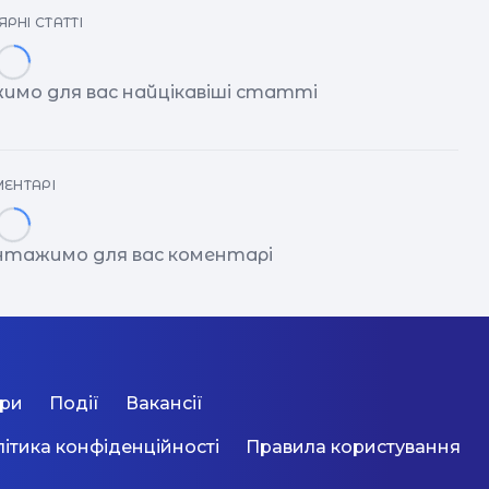
РНІ СТАТТІ
имо для вас найцікавіші статті
ЕНТАРІ
антажимо для вас коментарі
ори
Події
Вакансії
ітика конфіденційності
Правила користування