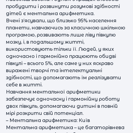
пробудити і розвинути розумові здібності
дітей є ментальна арифметика.
Вчені з’ясували, що близько 95% населення
планети, навчаючись за класичною шкільною
програмою, розвивають лише ліву півкулю
мозку, і, в подальшому житті,
використовують тільки її. Людей, у яких
одночасно і гармонійно працюють обидві
півкулі – всього 5%, але саме у них яскраво
виражені творчі та інтелектуальні
здібності, що допомагають їм реалізувати
себе в житті.
Навчання ментальної арифметики
забезпечує одночасну і гармонійну роботу
двох півкуль, допомагаючи дитині в повній
мірі розкрити свій потенціал.
– Ментальна арифметика: Київ
Ментальна арифметика – це багаторівнева