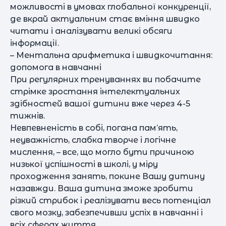
можливості в умовах глобальної конкуренції,
де вкрай актуальним стає вміння швидко
читати і аналізувати великі обсяги
інформації.
– Ментальна арифметика і швидкочитання:
допомога в навчанні
При регулярних тренуваннях ви побачите
стрімке зростання інтелектуальних
здібностей вашої дитини вже через 4-5
тижнів.
Невпевненість в собі, погана пам’ять,
неуважність, слабка творче і логічне
мислення, – все, що могло бути причиною
низької успішності в школі, у міру
проходження занять, покине Вашу дитину
назавжди. Ваша дитина зможе зробити
різкий стрибок і реалізувати весь потенціал
свого мозку, забезпечивши успіх в навчанні і
всіх сферах життя.