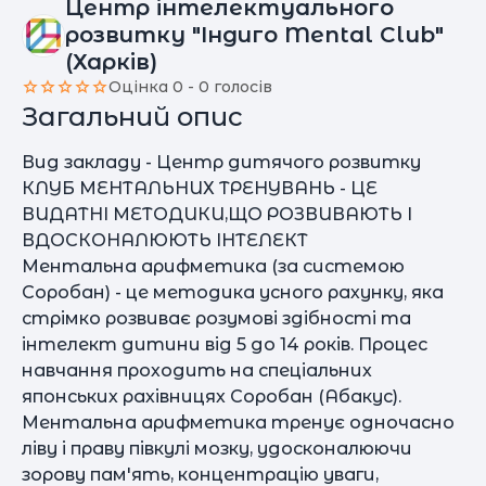
Центр інтелектуального
розвитку "Індиго Mental Club"
(Харків)
Оцінка 0 - 0 голосів
Загальний опис
Вид закладу - Центр дитячого розвитку
КЛУБ МЕНТАЛЬНИХ ТРЕНУВАНЬ - ЦЕ
ВИДАТНІ МЕТОДИКИ,ЩО РОЗВИВАЮТЬ І
ВДОСКОНАЛЮЮТЬ ІНТЕЛЕКТ
Ментальна арифметика (за системою
Соробан) - це методика усного рахунку, яка
стрімко розвиває розумові здібності та
інтелект дитини від 5 до 14 років. Процес
навчання проходить на спеціальних
японських рахівницях Соробан (Абакус).
Ментальна арифметика тренує одночасно
ліву і праву півкулі мозку, удосконалюючи
зорову пам'ять, концентрацію уваги,