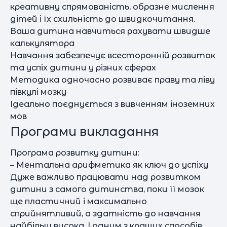
креативну спрямованість, образне мислення
дітей і їх схильність до швидкочитання.
Ваша дитина навчиться рахувати швидше
калькулятора
Навчання забезпечує всесторонній розвиток
та успіх дитини у різних сферах
Методика одночасно розвиває праву та ліву
півкулі мозку
Ідеально поєднується з вивченням іноземних
мов
Програми викладання
Програма розвитку дитини:
– Ментальна арифметика як ключ до успіху
Дуже важливо працювати над розвитком
дитини з самого дитинства, поки її мозок
ще пластичний і максимально
сприйнятливий, а здатність до навчання
найбільш висока. І одним з кращих способів