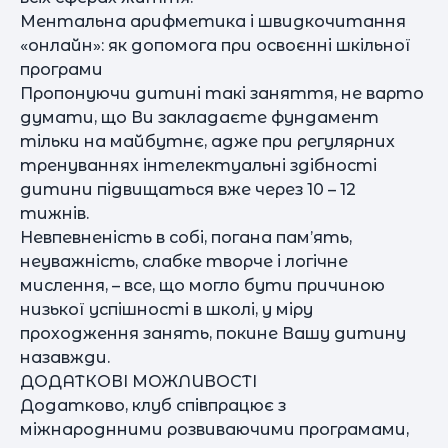
Ментальна арифметика і швидкочитання
«онлайн»: як допомога при освоєнні шкільної
програми
Пропонуючи дитині такі заняття, не варто
думати, що Ви закладаєте фундамент
тільки на майбутнє, адже при регулярних
тренуваннях інтелектуальні здібності
дитини підвищаться вже через 10 – 12
тижнів.
Невпевненість в собі, погана пам’ять,
неуважність, слабке творче і логічне
мислення, – все, що могло бути причиною
низької успішності в школі, у міру
проходження занять, покине Вашу дитину
назавжди.
ДОДАТКОВІ МОЖЛИВОСТІ
Додатково, клуб співпрацює з
міжнароднними розвиваючими програмами,