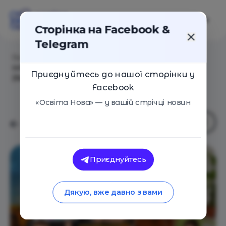
Сторінка на Facebook &
Telegram
Головна
/
Навчальні заклади
/
Центр
інтелектуального розвитку "Індиго Mental Club"
Приєднуйтесь до нашої сторінки у
(Харків)
Facebook
«Освіта Нова» — у вашій стрічці новин
Приєднуйтесь
Дякую, вже давно з вами