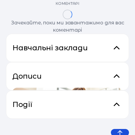
КОМЕНТАРІ
Зачекайте, поки ми завантажимо для вас
коментарі
Навчальні заклади
Дописи
Події
Email Profit: Секрети розсилок, що
04.05
продають