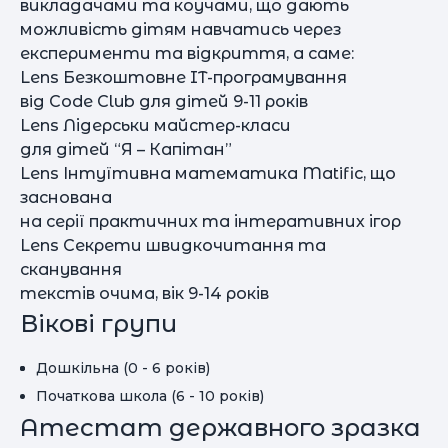
викладачами та коучами, що дають
можливість дітям навчатись через
експерименти та відкриття, а саме:
Lens Безкоштовне IT-програмування
вiд Code Club для дiтей 9-11 років
Lens Лідерськи майстер-класи
для дітей “Я – Капітан”
Lens Інтуїтивна математика Matific, що
заснована
на серії практичних та інтеративних ігор
Lens Секрети швидкочитання та
сканування
текстів очима, вік 9-14 років
Вікові групи
Дошкільна (0 - 6 років)
Початкова школа (6 - 10 років)
Атестат державного зразка