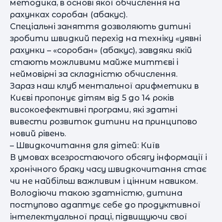
методика, в основі якої обчислення на
рахунках соробан (абакус).
Спеціальні заняття дозволяють дитині
зробити швидкий перехід на техніку «уявні
рахунки – «соробан» (абакус), завдяки якій
стають можливими майже миттєві і
неймовірні за складністю обчислення.
Зараз наш клуб ментальної арифметики в
Києві пропонує дітям від 5 до 14 років
високоефективні програми, які здатні
вивести розвиток дитини на принципово
новий рівень.
– Швидкочитання для дітей: Київ
В умовах всезростаючого обсягу інформації і
хронічного браку часу швидкочитання стає
чи не найбільш важливим і цінним навиком.
Володіючи такою здатністю, дитина
поступово адаптує себе до продуктивної
інтелектуальної праці, підвищуючи свої