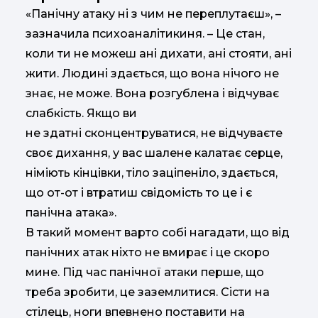
«Панічну атаку ні з чим не переплутаєш», –
зазначила психоаналітикиня. – Це стан,
коли ти не можеш ані дихати, ані стояти, ані
жити. Людині здається, що вона нічого не
знає, не може. Вона розгублена і відчуває
слабкість. Якщо ви
не здатні сконцентруватися, не відчуваєте
своє дихання, у вас шалене калатає серце,
німіють кінцівки, тіло заціпеніло, здається,
що от-от і втратиш свідомість то це і є
панічна атака».
В такий момент варто собі нагадати, що від
панічних атак ніхто не вмирає і це скоро
мине. Під час панічної атаки перше, що
треба зробити, це заземлитися. Сісти на
стілець, ноги впевнено поставити на