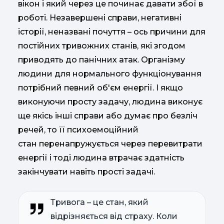
вікон і який через це починає давати збої в
роботі. Незавершені справи, негативні
історії, неназвані почуття – ось причини для
постійних тривожних станів, які згодом
приводять до панічних атак. Організму
людини для нормального функціонування
потрібний певний об'єм енергії. І якщо
виконуючи просту задачу, людина виконує
ще якісь інші справи або думає про безліч
речей, то її психоемоційний
стан перенапружується через перевитрати
енергії і тоді людина втрачає здатність
закінчувати навіть прості задачі.
Тривога – це стан, який
відрізняється від страху. Коли