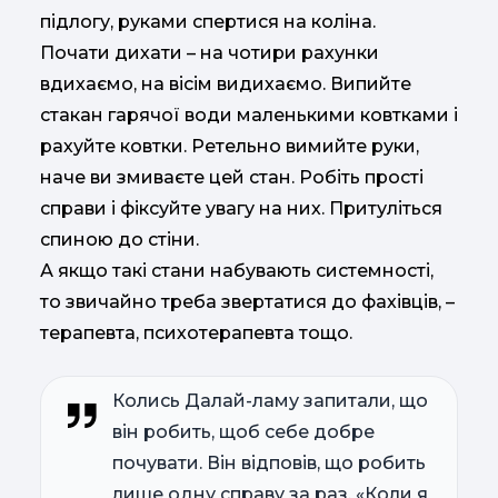
підлогу, руками спертися на коліна.
Почати дихати – на чотири рахунки
вдихаємо, на вісім видихаємо. Випийте
стакан гарячої води маленькими ковтками і
рахуйте ковтки. Ретельно вимийте руки,
наче ви змиваєте цей стан. Робіть прості
справи і фіксуйте увагу на них. Притуліться
спиною до стіни.
А якщо такі стани набувають системності,
то звичайно треба звертатися до фахівців, –
терапевта, психотерапевта тощо.
Колись Далай-ламу запитали, що
він робить, щоб себе добре
почувати. Він відповів, що робить
лише одну справу за раз. «Коли я