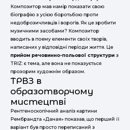
Композитор мав намір показати свою
біографію з усією боротьбою проти
недоброзичливців і ворогів. Як це зробити
музичними засобами? Композитор
вводить в поему елементи своїх творів,
написаних у відповідні періоди життя. Це
прийом речовинно-польової структури
з
TRIZ: є тема, але вона не показується
прозорим художнім образом.
ТРВЗ в
образотворчому
мистецтві
Рентгеноскопічний аналіз картини
Рембрандта «Даная» показав, що перший її
варіант був просто переписаний з