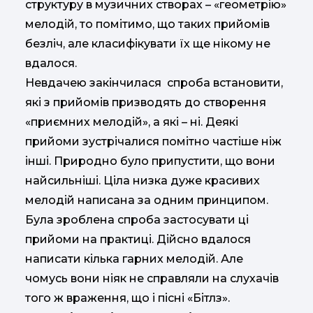
структуру в музичних створах – «геометрію»
мелодій, то помітимо, що таких прийомів
безліч, але класифікувати їх ще нікому не
вдалося.
Невдачею закінчилася спроба встановити,
які з прийомів призводять до створення
«приємних мелодій», а які – ні. Деякі
прийоми зустрічалися помітно частіше ніж
інші. Природно було припустити, що вони
найсильніші. Ціла низка дуже красивих
мелодій написана за одним принципом.
Була зроблена спроба застосувати ці
прийоми на практиці. Дійсно вдалося
написати кілька гарних мелодій. Але
чомусь вони ніяк не справляли на слухачів
того ж враження, що і пісні «Бітлз».