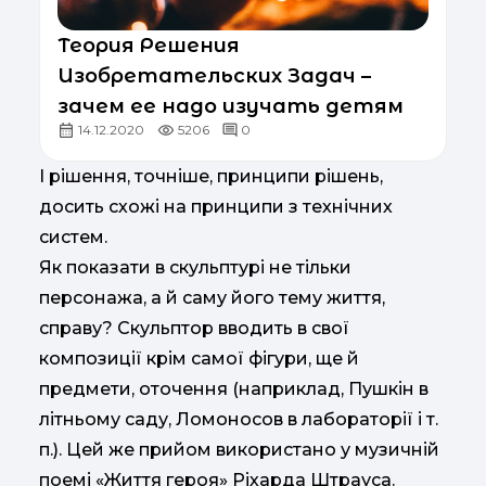
Теория Решения
Изобретательских Задач –
зачем ее надо изучать детям
14.12.2020
5206
0
І рішення, точніше, принципи рішень,
досить схожі на принципи з технічних
систем.
Як показати в скульптурі не тільки
персонажа, а й саму його тему життя,
справу? Скульптор вводить в свої
композиції крім самої фігури, ще й
предмети, оточення (наприклад, Пушкін в
літньому саду, Ломоносов в лабораторії і т.
п.). Цей же прийом використано у музичній
поемі «Життя героя» Ріхарда Штрауса.