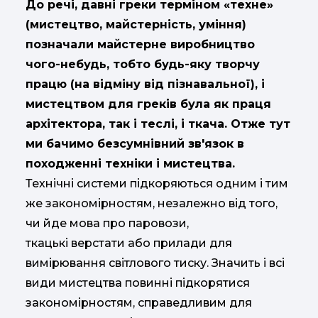
До речі, давні греки терміном «техне»
(мистецтво, майстерність, уміння)
позначали майстерне виробництво
чого-небудь, тобто будь-яку творчу
працю (на відміну від пізнавальної), і
мистецтвом для греків була як праця
архітектора, так і теслі, і ткача. Отже тут
ми бачимо безсумнівний зв'язок в
походженні техніки і мистецтва.
Технічні системи підкоряються одним і тим
же закономірностям, незалежно від того,
чи йде мова про паровози,
ткацькі верстати або прилади для
вимірювання світлового тиску. Значить і всі
види мистецтва повинні підкорятися
закономірностям, справедливим для