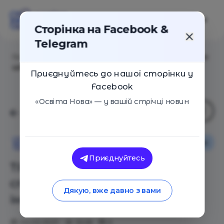
Сторінка на Facebook &
Telegram
Головна
/
Статті
/
ТРВЗ і мистецтво, або Як створити
шедевр чи інновацію
Приєднуйтесь до нашої сторінки у
Facebook
«Освіта Нова» — у вашій стрічці новин
Як це працює
Освіта Нова
Приєднуйтесь
ТРВЗ і мистецтво, або Як
створити шедевр чи
Дякую, вже давно з вами
інновацію
02.02.2021
3528
0