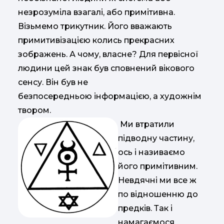
незрозуміла взагалі, або примітивна.
Візьмемо трикутник. Його вважають
примитивізацією колись прекрасних
зображень. А чому, власне? Для первісної
людини цей знак був сповнений вікового
сенсу. Він був не
безпосередньою інформацією, а художнім
твором.
Ми втратили
підводну частину,
ось і називаємо
його примітивним.
Невдячні ми все ж
по відношенню до
предків. Так і
намагаємося