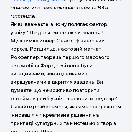
присвятила темі використання ТРВЗ в
мистецтві.
Як ви вважаєте, в чому полягає фактор
успіху? Це доля, випадок чи знання?
Мультимільйонер Онасіс, фінансовий
король Ротшильд, нафтовий магнат
Рокфеллер, творець першого масового
автомобіля Форд – всі вони були
вигадниками, винахідниками і
вирішувачами відкритих завдань. Ви
думаєте, що неможливо повторити
їх неймовірний успіх та створити шедевр?
Давайте розберемося, як саме створюється
інновація чи креативне рішення на
прикладі культурних та мистецьких творів і
до чого тут ТРВЗ.