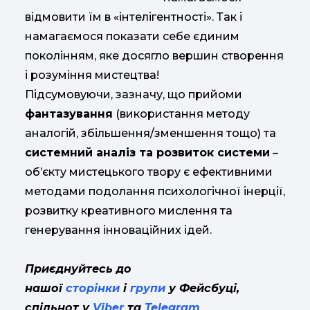
відмовити їм в «інтелігентності». Так і
намагаємося показати себе єдиним
поколінням, яке досягло вершин створення
і розуміння мистецтва!
Підсумовуючи, зазначу, що прийоми
фантазування
(використання методу
аналогій, збільшення/зменшення тощо) та
системний аналіз та розвиток системи
–
об’єкту мистецького твору є ефективними
методами подолання психологічної інерції,
розвитку креативного мислення та
генерування інноваційних ідей.
Приєднуйтесь до
нашої
сторінки
і
групи
у Фейсбуці,
спільнот у
Viber
та
Telegram