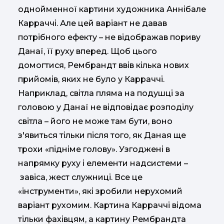
однойменної картини художника Аннібале
Карраччі. Але цей варіант не давав
потрібного ефекту – не відображав пориву
Данаї, її руху вперед. Щоб цього
домогтися, Рембрандт ввів кілька нових
прийомів, яких не було у Карраччі.
Наприклад, світла пляма на подушці за
головою у Данаї не відповідає розподілу
світла – його не може там бути, воно
з'явиться тільки після того, як Даная ще
трохи «підніме голову». Узгоджені в
напрямку руху і елементи надсистеми –
завіса, жест служниці. Все це
«інструменти», які зробили нерухомий
варіант рухомим. Картина Карраччі відома
тільки фахівцям, а картину Рембрандта