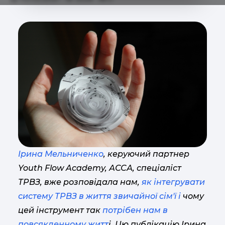
Ірина Мельниченко
, керуючий партнер
Youth Flow Academy, АССА, спеціаліст
ТРВЗ, вже розповідала нам,
як інтегрувати
систему ТРВЗ в життя звичайної сім'ї і
чому
цей інструмент так
потрібен нам в
повсякденному житт
і. Цю публікацію Ірина