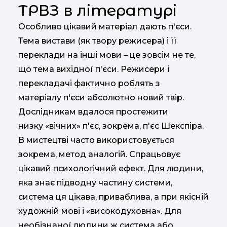
ТРВЗ в літературі
Особливо цікавий матеріал дають п'єси.
Тема вистави (як твору режисера) і її
переклади на інші мови – це зовсім не те,
що тема вихідної п'єси. Режисери і
перекладачі фактично роблять з
матеріалу п'єси абсолютно новий твір.
Дослідникам вдалося простежити
низку «вічних» п'єс, зокрема, п'єс Шекспіра.
В мистецтві часто використовується
зокрема, метод аналогій. Спрацьовує
цікавий психологічний ефект. Для людини,
яка знає підводну частину системи,
система ця цікава, приваблива, а при якісній
художній мові і «високодуховна». Для
необізнаної людини ж система або