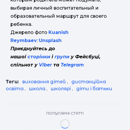
выбирая личный воспитательный и
образовательный маршрут для своего
ребенка.
Джерело фото
Kuanish
Reymbaev
:
Unsplash
Приєднуйтесь до
нашої
сторінки
і
групи
у Фейсбуці,
спільнот у
Viber
та
Telegram
Теги:
виховання дітей
,
дистанційна
освіта
,
школа
,
школярі
,
діти і батьки
ПОПУЛЯРНІ СТАТТІ