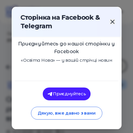
Сторінка на Facebook &
Telegram
Головна
/
Статті
/
Опрос: «Хорошо бы, чтобы
родители в процессе воспитания научили меня…»
Приєднуйтесь до нашої сторінки у
Facebook
«Освіта Нова» — у вашій стрічці новин
Освіта в Україні
Освіта Нова
Приєднуйтесь
Опрос: «Хорошо бы, чтобы
родители в процессе
Дякую, вже давно з вами
воспитания научили меня…»
19.11.2020
3331
0