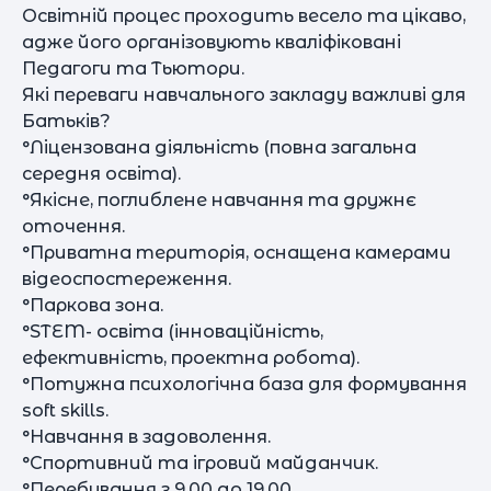
Освітній процес проходить весело та цікаво,
адже його організовують кваліфіковані
Педагоги та Тьютори.
Які переваги навчального закладу важливі для
Батьків?
°Ліцензована діяльність (повна загальна
середня освіта).
°Якісне, поглиблене навчання та дружнє
оточення.
°Приватна територія, оснащена камерами
відеоспостереження.
°Паркова зона.
°STEM- освіта (інноваційність,
ефективність, проектна робота).
°Потужна психологічна база для формування
soft skills.
°Навчання в задоволення.
°Спортивний та ігровий майданчик.
°Перебування з 9.00 до 19.00.