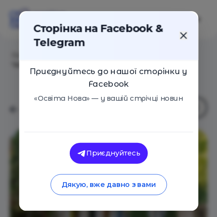
Сторінка на Facebook &
Telegram
Головна
/
Навчальні заклади
/
Приватна школа
"Амадея"
Приєднуйтесь до нашої сторінки у
Facebook
«Освіта Нова» — у вашій стрічці новин
Приєднуйтесь
Дякую, вже давно з вами