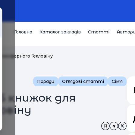
Головна
Каталог закладів
Статті
Автор
атмосферного Гелловіну
Поради
Оглядові статті
Сім'я
 5 книжок для
овіну
Додати в за