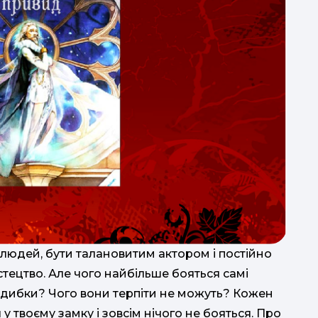
 людей, бути талановитим актором і постійно
тецтво. Але чого найбільше бояться самі
є дибки? Чого вони терпіти не можуть? Кожен
 твоєму замку і зовсім нічого не бояться. Про