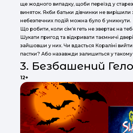
ще жодного випадку, щоби переїзд у старезн
виняток. Якби батьки дівчинки не вирішили
небезпечних подій можна було б уникнути.
Що робити, коли сім’я геть не звертає на те
Шукати пригод та відкривати таємничі двері
зайшовши у них. Чи вдасться Кораліні вийт
пастки? Або назавжди залишиться у такому 
3. Безбашений Гел
12+