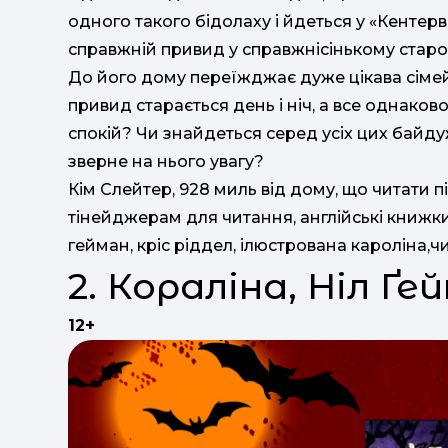
одного такого бідолаху і йдеться у «Кентер
справжній привид у справжнісінькому старому
До його дому переїжджає дуже цікава сімейк
привид старається день і ніч, а все однако
спокій? Чи знайдеться серед усіх цих байд
зверне на нього увагу?
Кім Слейтер, 928 миль від дому, що читати п
тінейджерам для читання, англійські книжки,
гейман, кріс ріддел, ілюстрована кароліна,ч
2. Кораліна, Ніл Ґ
12+