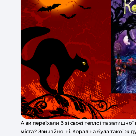
А ви переїхали б зі своєї теплої та затишно
міста? Звичайно, ні. Кораліна була такої ж д