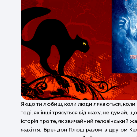
Якщо ти любиш, коли люди лякаються, коли
тоді, як інші трясуться від жаху, не думай, 
історія про те, як звичайний геловінський 
жахіття. Брендон Плюш разом із другом Ке