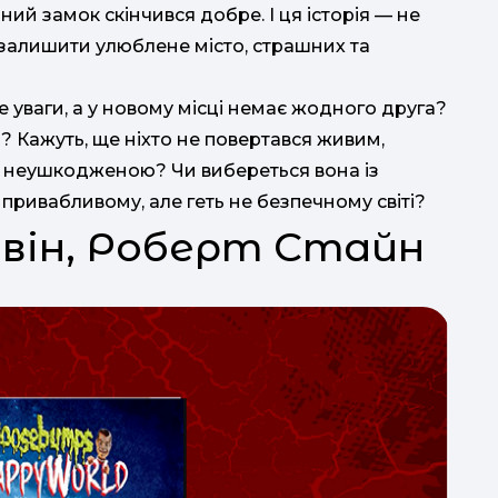
ий замок скінчився добре. І ця історія — не
 залишити улюблене місто, страшних та
бе уваги, а у новому місці немає жодного друга?
? Кажуть, ще ніхто не повертався живим,
и неушкодженою? Чи вибереться вона із
привабливому, але геть не безпечному світі?
овін, Роберт Стайн