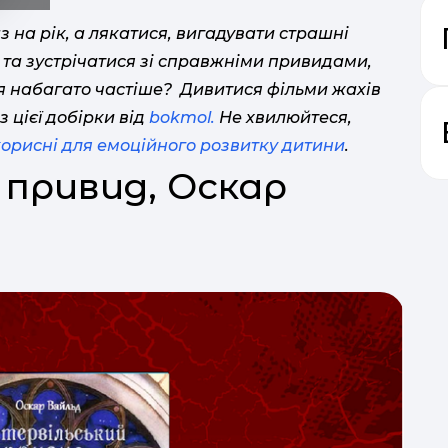
 на рік, а лякатися, вигадувати страшні
и та зустрічатися зі справжніми привидами,
я набагато частіше? Дивитися фільми жахів
 цієї добірки від
bokmol.
Не хвилюйтеся,
корисні для емоційного розвитку дитини
.
 привид, Оскар
«
школу
1