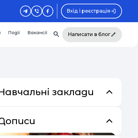
Вхід і реєстрація
и
Події
Вакансії
Написати в блог
Навчальні заклади
Дописи
кладки