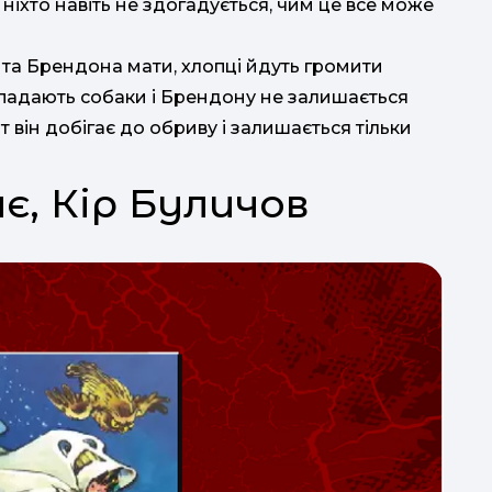
 ніхто навіть не здогадується, чим це все може
 та Брендона мати, хлопці йдуть громити
нападають собаки і Брендону не залишається
От він добігає до обриву і залишається тільки
ає, Кір Буличов