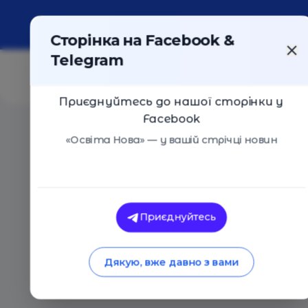
Про портал
Реклама
Контакти
Сторінка на Facebook &
Telegram
Приєднуйтесь до нашої сторінки у
Facebook
Головна
/
Статті
/
Ласощі або пакощі: 5 книжок для 
«Освіта Нова» — у вашій стрічці новин
Освіта Нова
Ласощі або пакощі:
Приєднуйтесь
атмосферного Гелл
Дякую, вже давно з вами
28.10.2020
4918
0