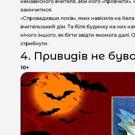
ненависного вчителя, аби його «провчити». І
закінчитися.
«Спровадивши лохів», яких навісила на Кела
вчительський дім. Та біля будинку на них 
нічого іншого, як бігти звідти якомога далі. 
стрибнути.
4. Привидів не був
10+