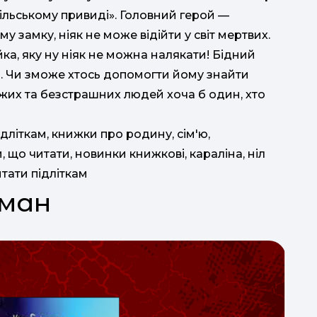
вільському привиді». Головний герой —
 замку, ніяк не може відійти у світ мертвих.
а, яку ну ніяк не можна налякати! Бідний
во. Чи зможе хтось допомогти йому знайти
ужих та безстрашних людей хоча б один, хто
ідліткам, книжки про родину, сім'ю,
 що читати, новинки книжкові, караліна, ніл
итати підліткам
ейман