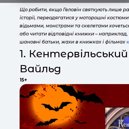
Що робити, якщо Геловін святкують лише раз
історії, переодягатися у моторошні костюм
відьмами, монстрами та скелетами хочетьс
або читати відповідні книжки – наприклад, з
шановні батьки, жахи в книжках і фільмах
1. Кентервільський
Вайльд
15+