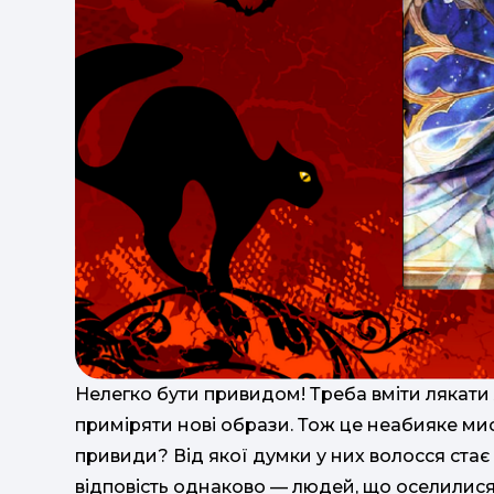
Нелегко бути привидом! Треба вміти лякати
приміряти нові образи. Тож це неабияке мис
привиди? Від якої думки у них волосся ста
відповість однаково — людей, що оселилися у