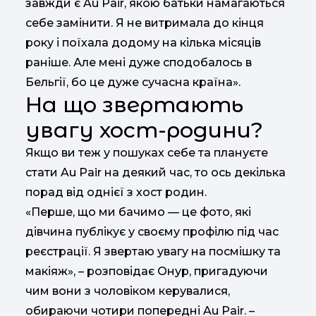
завжди є Au Pair, якою батьки намагаються
себе замінити. Я не витримала до кінця
року і поїхала додому на кілька місяців
раніше. Але мені дуже сподобалось в
Бельгії, бо це дуже сучасна країна».
На що звертають
увагу хост-родини?
Якщо ви теж у пошуках себе та плануєте
стати Au Pair на деякий час, то ось декілька
порад від однієї з хост родин.
«Перше, що ми бачимо — це фото, які
дівчина публікує у своєму профілю під час
реєстрації. Я звертаю увагу на посмішку та
макіяж», – розповідає Онур, пригадуючи
чим вони з чоловіком керувалися,
обираючи чотири попередні Au Pair. –