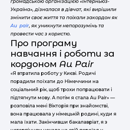
громадською організацією «Інтерньюз-
Україна», дізналася в дівчат, які вирішили
змінити своє життя та поїхали закордон як
Au pair
, як уникнути непорозумінь та
провести час з користю.
Про програму
навчання і роботи за
кордоном
Au Pair
«Я втратила роботу у Києві. Родичі
порадили поїхати до Німеччини на
соціальний рік, щоб трохи попрацювати і
підтягнути мову. А потім я стала Au Pair» —
розповіла мені Вікторія при знайомстві,
вона працювала у німецькій родині, куди я
мала їхати. Закінчивши бакалавріат, я з