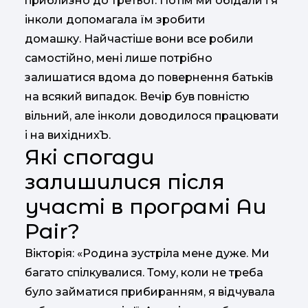
приблизно до третьої. Потім ми обідали і я
інколи допомагала їм зробити
домашку. Найчастіше вони все робили
самостійно, мені лише потрібно
залишатися вдома до повернення батьків
на всякий випадок. Вечір був повністю
вільний, але інколи доводилося працювати
і на вихіднихЪ.
Які спогади
залишилися після
участі в програмі Au
Pair?
Вікторія: «Родина зустріла мене дуже. Ми
багато спілкувалися. Тому, коли не треба
було займатися прибиранням, я відчувала