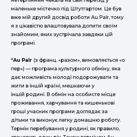
нетерпінням чекала на свій переїзд у
маленьке містечко під Штутгартом. Це був
вже мій другий досвід роботи Au Pair, тому
я з цікавістю влаштовувала допити своїм
знайомим, яких зустрічала завдяки цій
програмі.
*Au Pair
(з франц. «разом», вимовляється «о
пер») — програма культурного обміну, яка
дає можливість молоді подорожувати та
жити в іншій країні, мешкаючи у
іншій родині. В обмін на особисте місце
проживання, харчування та кишенькові
гроші учасник програми доглядає за
дітьми та виконує легку домашню роботу.
Термін перебування у родині, як правило,