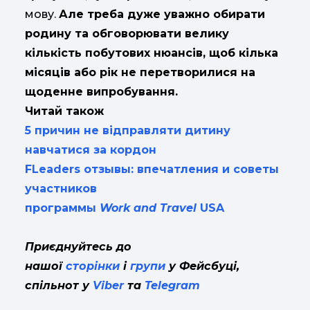
мову.
Але треба дуже уважно обирати
родину та обговорювати велику
кількість побутових нюансів, щоб кілька
місяців або рік не перетворилися на
щоденне випробування.
Читай також
5 причин не відправляти дитину
навчатися за кордон
FLeaders отзывы: впечатления и советы
участников
программы
Work
and
Travel
USA
Приєднуйтесь до
нашої
сторінки
і
групи
у Фейсбуці,
спільнот у
Viber
та
Telegram