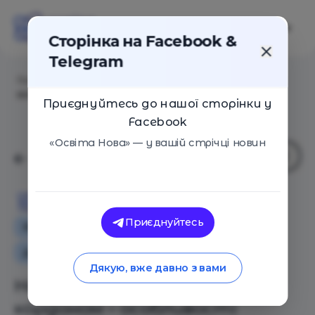
Сторінка на Facebook &
Telegram
Головна
/
Статті
/
Навчання і робота за кордоном –
особливості програми Au Pair
Приєднуйтесь до нашої сторінки у
Facebook
«Освіта Нова» — у вашій стрічці новин
Освіта Нова
Приєднуйтесь
Як це працює
Поради
Додаткова освіта для дітей
Дякую, вже давно з вами
Навчання і робота за
кордоном – особливості