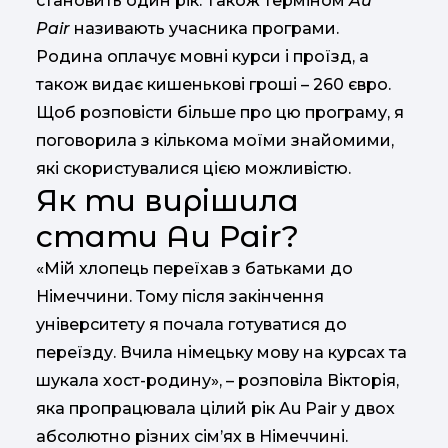
становить один рік. Також терміном
Au
Pair
називають учасника програми.
Родина оплачує мовні курси і проїзд, а
також видає кишенькові гроші – 260 євро.
Щоб розповісти більше про цю програму, я
поговорила з кількома моїми знайомими,
які скористувалися цією можливістю.
Як ти вирішила
стати Au Pair?
«Мій хлопець переїхав з батьками до
Німеччини. Тому після закінчення
університету я почала готуватися до
переїзду. Вчила німецьку мову на курсах та
шукала хост-родину», – розповіла Вікторія,
яка пропрацювала цілий рік Au Pair у двох
абсолютно різних сім’ях в Німеччині.