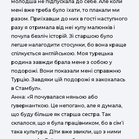
молодша не підпускала до себе. Але коли
мені вже треба було їхати, то плакали ми
разом. Приїхавши до них в гості наступного
разу я отримала від неї купу малюнків і
почула безліч історій. Зі старшою було
легше налагодити стосунки, бо вона краще
спілкується англійською. Моя турецька
родина завжди брала мене з собою у
подорожі. Вони показали мені справжню
Турцію. Завдяки цій подорожі я закохалась
в Стамбул».
Анна: «Я почувалася няньою або
гувернанткою. Це непогано, але я думала,
що буду більше як старша сестра. Так
склалося, що я була працівником, бо в сім’ї
така культура. Діти вже звикли, що з ними