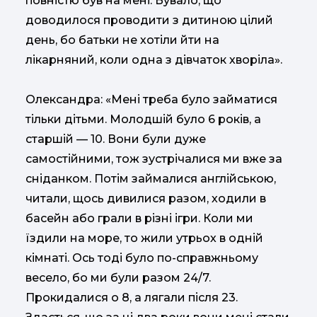
повністю був на мені. Бувало, що
доводилося проводити з дитиною цілий
день, бо батьки не хотіли йти на
лікарняний, коли одна з дівчаток хворіла».
Олександра: «Мені треба було займатися
тільки дітьми. Молодшій було 6 років, а
старшій — 10. Вони були дуже
самостійними, тож зустрічалися ми вже за
сніданком. Потім займалися англійською,
читали, щось дивилися разом, ходили в
басейн або грали в різні ігри. Коли ми
їздили на море, то жили утрьох в одній
кімнаті. Ось тоді було по-справжньому
весело, бо ми були разом 24/7.
Прокидалися о 8, а лягали після 23.