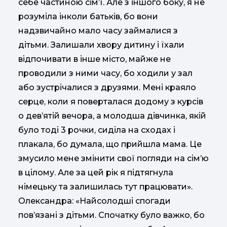
себе частиною сім’ї. Але з іншого боку, я не
розуміла інколи батьків, бо вони
надзвичайно мало часу займалися з
дітьми. Залишали хвору дитину і їхали
відпочивати в інше місто, майже не
проводили з ними часу, бо ходили у зал
або зустрічалися з друзями. Мені краяло
серце, коли я поверталася додому з курсів
о дев’ятій вечора, а молодша дівчинка, якій
було тоді 3 рочки, сиділа на сходах і
плакала, бо думала, що прийшла мама. Це
змусило мене змінити свої погляди на сім’ю
в цілому. Але за цей рік я підтягнула
німецьку та залишилась тут працювати».
Олександра: «Найсолодші спогади
пов’язані з дітьми. Спочатку було важко, бо