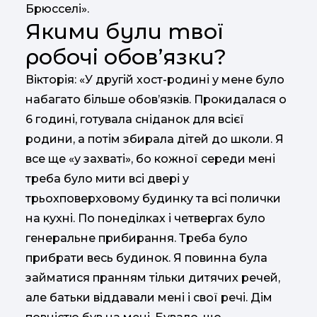
Брюсселі».
Якими були твої
робочі обов’язки?
Вікторія: «У другій хост-родині у мене було
набагато більше обов’язків. Прокидалася о
6 годині, готувала сніданок для всієї
родини, а потім збирала дітей до школи. Я
все ще «у захваті», бо кожної середи мені
треба було мити всі двері у
трьохповерховому будинку та всі полички
на кухні. По понеділках і четвергах було
генеральне прибирання. Треба було
прибрати весь будинок. Я повинна була
займатися пранням тільки дитячих речей,
але батьки віддавали мені і свої речі. Дім