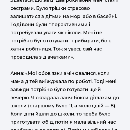
Здається, що за ці два роки вони мені стали
сестрами. Було трішки стресово
залишатися з дітьми на морі або в басейні.
Тоді вони були гіперактивними і
потребували уваги як ніколи. Мені не
потрібно було готувати і прибирати, бо є
хатня робітниця. Тож я увесь свій час
проводила з дівчатками».
Анна: «Мої обов’язки змінювалися, коли
мама дітей виїжджала по роботі. Тоді мені
завжди потрібно було готувати ще й
вечерю. Я складала ланч-бокси дітлахам до
школи (старшому було 11, а молодшій — 8).
Коли діти йшли до школи, то треба було
приготувати обід, потім я мала вільний час