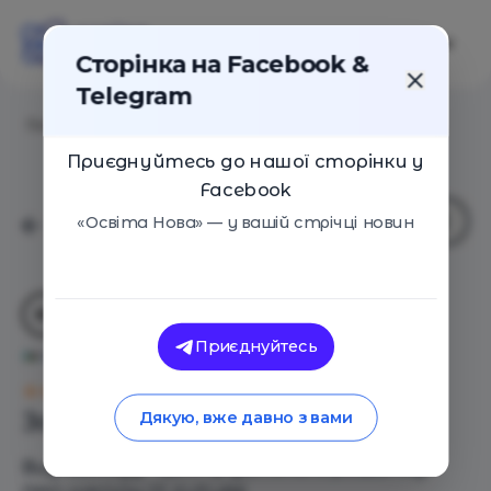
Сторінка на Facebook &
Telegram
Головна
/
Навчальні заклади
/
IT Future
Приєднуйтесь до нашої сторінки у
Facebook
«Освіта Нова» — у вашій стрічці новин
Приєднуйтесь
IT Future
Оцінка 0 - 0 голосів
Загальний опис
Дякую, вже давно з вами
Вид закладу - Центр дитячого розвитку