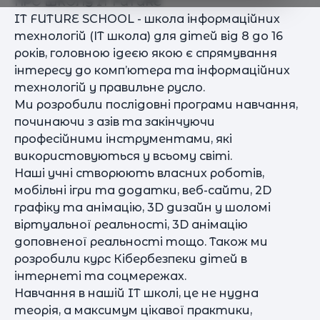
ПРО ШКОЛУ IT FUTURE
IT FUTURE SCHOOL - школа інформаційних
технологій (ІТ школа) для дітей від 8 до 16
років, головною ідеєю якою є спрямування
інтересу до комп’ютера та інформаційних
технологій у правильне русло.
Ми розробили послідовні програми навчання,
починаючи з азів та закінчуючи
професійними інструментами, які
використовуються у всьому світі.
Наші учні створюють власних роботів,
мобільні ігри та додатки, веб-сайти, 2D
графіку та анімацію, 3D дизайн у шоломі
віртуальної реальності, 3D анімацію
доповненої реальності тощо. Також ми
розробили курс Кібербезпеки дітей в
інтернеті та соцмережах.
Навчання в нашій IT школі, це не нудна
теорія, а максимум цікавої практики,