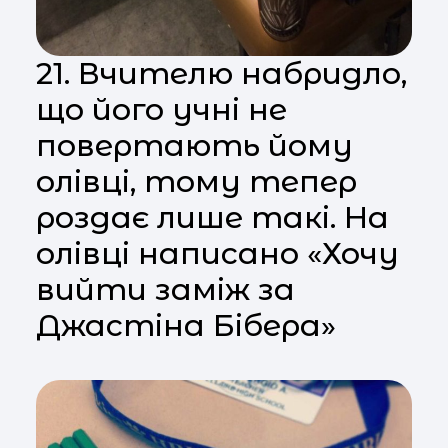
21. Вчителю набридло,
що його учні не
повертають йому
олівці, тому тепер
роздає лише такі. На
олівці написано «Хочу
вийти заміж за
Джастіна Бібера»