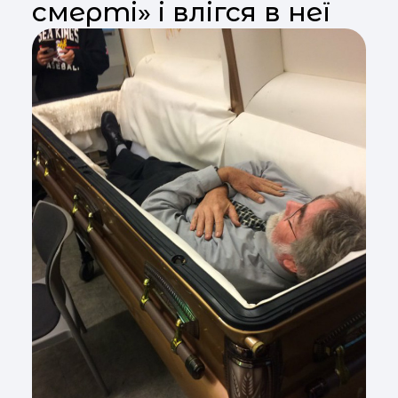
смерті» і влігся в неї