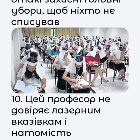
убори, щоб ніхто не
списував
10. Цей професор не
довіряє лазерним
вказівкам і
натомість