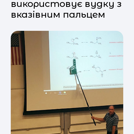
використовує вудку з
вказівним пальцем