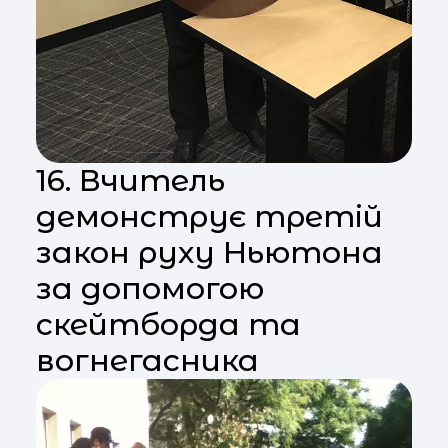
16. Вчитель
демонструє третій
закон руху Ньютона
за допомогою
скейтборда та
вогнегасника