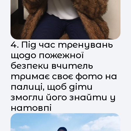
4. Під час тренувань
щодо пожежної
безпеки вчитель
тримає своє фото на
палиці, щоб діти
змогли його знайти у
натовпі