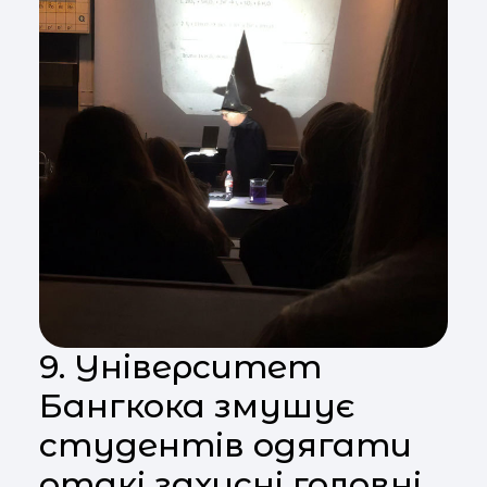
9. Університет
Бангкока змушує
студентів одягати
отакі захисні головні