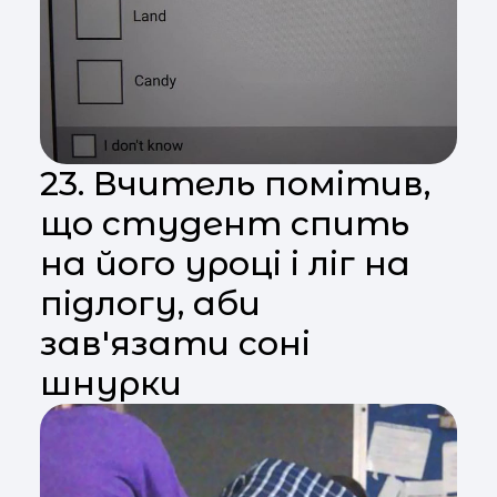
23. Вчитель помітив,
що студент спить
на його уроці і ліг на
підлогу, аби
зав'язати соні
шнурки