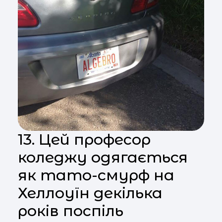
13. Цей професор
коледжу одягається
як тато-смурф на
Хеллоуїн декілька
років поспіль