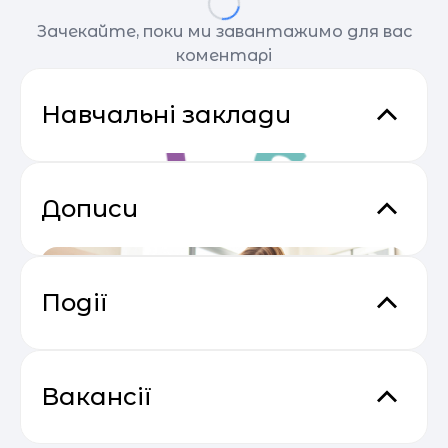
Зачекайте, поки ми завантажимо для вас
коментарі
Навчальні заклади
Дописи
Події
Практичний онлайн-марафон
04.05
“Святковий Email Boost”
Вакансії
Nest School