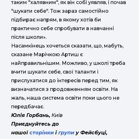
таким "халявним", як він собі уявляв, і почав
"шукати себе". Тож зараз самостійно
підбирає напрям, в якому хотів би
практично себе спробувати в навчанні
після школи».
Насамкінець хочеться сказати, що, мабуть,
сказане Марічкою Артиш є
найправильнішим. Можливо, у школі треба
вчити шукати себе, свої таланти і
прислухатися до інтересів перед тим, як
визначатися з продовженням освіти. На
жаль, наша система освіти поки цього не
передбачає.
Юлія Горбань,
Київ
Приєднуйтесь до
нашої
сторінки
і
групи
у Фейсбуці,