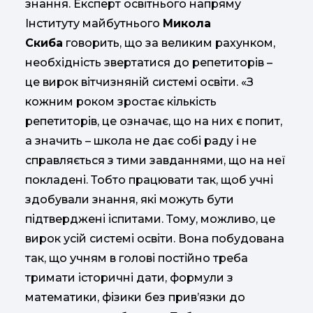
знання. Експерт освітнього напряму
Інституту майбутнього
Микола
Скиба
говорить, що за великим рахунком,
необхідність звертатися до репетиторів –
це вирок вітчизняній системі освіти. «З
кожним роком зростає кількість
репетиторів, це означає, що на них є попит,
а значить – школа не дає собі раду і не
справляється з тими завданнями, що на неї
покладені. Тобто працювати так, щоб учні
здобували знання, які можуть бути
підтверджені іспитами. Тому, можливо, це
вирок усій системі освіти. Вона побудована
так, що учням в голові постійно треба
тримати історичні дати, формули з
математики, фізики без прив’язки до