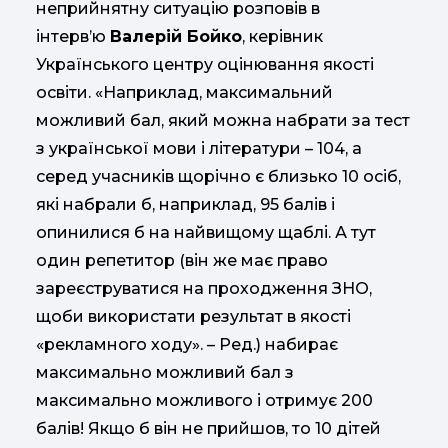
неприйнятну ситуацію розповів в
інтерв’ю
Валерій Бойко
, керівник
Українського центру оцінювання якості
освіти. «Наприклад, максимальний
можливий бал, який можна набрати за тест
з української мови і літератури – 104, а
серед учасників щорічно є близько 10 осіб,
які набрали б, наприклад, 95 балів і
опинилися б на найвищому щаблі. А тут
один репетитор (він же має право
зареєструватися на проходження ЗНО,
щоби використати результат в якості
«рекламного ходу». – Ред.) набирає
максимально можливий бал з
максимально можливого і отримує 200
балів! Якщо б він не прийшов, то 10 дітей