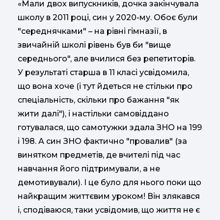
«Мали двох випускників, дочка закінчувала
школу в 2011 році, син у 2020-му. Обоє були
"середнячками" – на рівні гімназії, в
звичайній школі рівень був би "вище
середнього", але вчилися без репетиторів.
У результаті старша в 11 класі усвідомила,
що вона хоче (і тут йдеться не стільки про
спеціальність, скільки про бажання "як
жити далі"), і настільки самовіддано
готувалася, що самотужки здала ЗНО на 199
і 198. А син ЗНО фактично "провалив" (за
винятком предметів, де вчителі під час
навчання його підтримували, а не
демотивували). І це було для нього поки що
найкращим життєвим уроком! Він злякався
і, сподіваюся, таки усвідомив, що життя не є