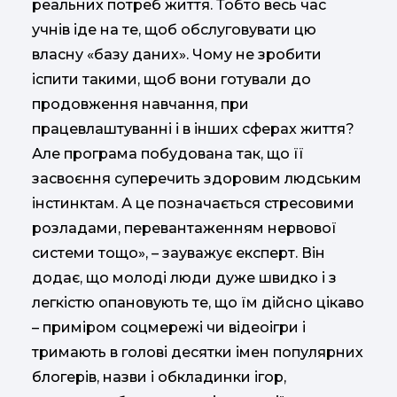
реальних потреб життя. Тобто весь час
учнів іде на те, щоб обслуговувати цю
власну «базу даних». Чому не зробити
іспити такими, щоб вони готували до
продовження навчання, при
працевлаштуванні і в інших сферах життя?
Але програма побудована так, що її
засвоєння суперечить здоровим людським
інстинктам. А це позначається стресовими
розладами, перевантаженням нервової
системи тощо», – зауважує експерт. Він
додає, що молоді люди дуже швидко і з
легкістю опановують те, що їм дійсно цікаво
– приміром соцмережі чи відеоігри і
тримають в голові десятки імен популярних
блогерів, назви і обкладинки ігор,