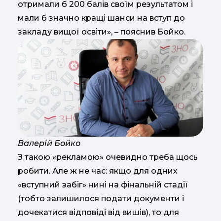
отримали б 200 балів своїм результатом і
мали б значно кращі шанси на вступ до
закладу вищої освіти», – пояснив Бойко.
Валерій Бойко
З такою «рекламою» очевидно треба щось
робити. Але ж не час: якщо для одних
«вступний забіг» нині на фінальній стадії
(тобто залишилося подати документи і
дочекатися відповіді від вишів), то для