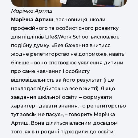
Марічка Артиш
Марічка Артиш
, засновниця школи
професійного та особистісного розвитку
для підлітків Life&Work School висловлює
подібну думку. «Без бажання вчитися
жодне репетиторство не допоможе, навіть
більше – воно спотворює уявлення дитини
про саме навчання і особисту
відповідальність за його результат (і це
накладає відбиток на все в житті). Якщо
завдання шкільної освіти – формувати
характер і давати знання, то репетиторство
тут зовсім не пасує», – говорить Марічка
Артиш. Вона ділиться власним досвідом
того, як в її родині підходили до освіти: