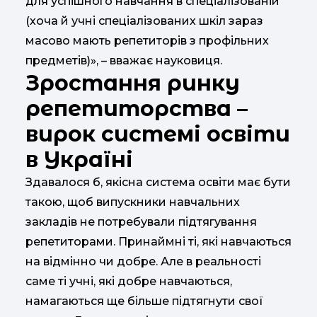
для успішного навчання в спеціалізованій
(хоча й учні спеціалізованих шкіл зараз
масово мають репетиторів з профільних
предметів)», – вважає науковиця.
Зростання ринку
репетиторства –
вирок системі освіти
в Україні
Здавалося б, якісна система освіти має бути
такою, щоб випускники навчальних
закладів не потребували підтягування
репетиторами. Принаймні ті, які навчаються
на відмінно чи добре. Але в реальності
саме ті учні, які добре навчаються,
намагаються ще більше підтягнути свої