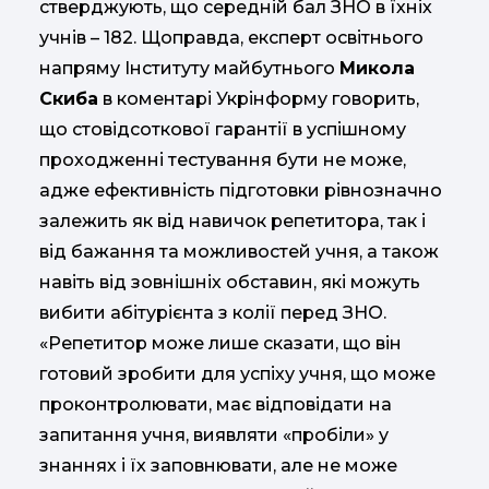
стверджують, що середній бал ЗНО в їхніх
учнів – 182. Щоправда, експерт освітнього
напряму Інституту майбутнього
Микола
Скиба
в коментарі Укрінформу говорить,
що стовідсоткової гарантії в успішному
проходженні тестування бути не може,
адже ефективність підготовки рівнозначно
залежить як від навичок репетитора, так і
від бажання та можливостей учня, а також
навіть від зовнішніх обставин, які можуть
вибити абітурієнта з колії перед ЗНО.
«Репетитор може лише сказати, що він
готовий зробити для успіху учня, що може
проконтролювати, має відповідати на
запитання учня, виявляти «пробіли» у
знаннях і їх заповнювати, але не може