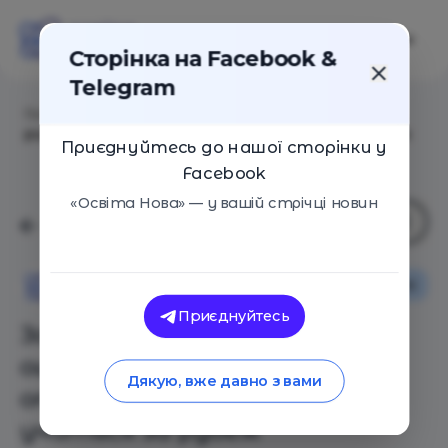
Сторінка на Facebook &
Telegram
Головна
/
Статті
/
Запад не поможет: три ошибки
родителей, отправляющих детей учиться за рубеж
Приєднуйтесь до нашої сторінки у
Facebook
«Освіта Нова» — у вашій стрічці новин
Оглядові статті
Освіта Нова
Приєднуйтесь
Запад не поможет: три
ошибки родителей,
Дякую, вже давно з вами
отправляющих детей
учиться за рубеж