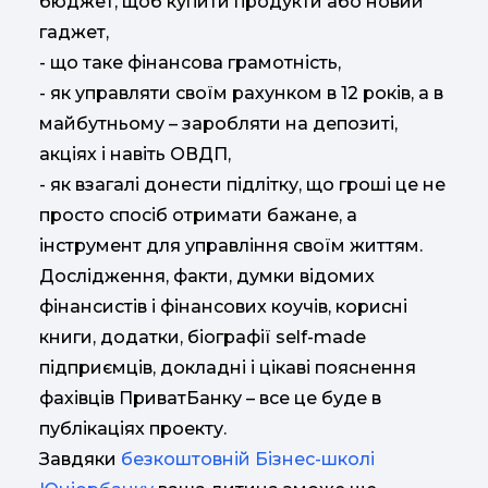
бюджет, щоб купити продукти або новий
гаджет,
- що таке фінансова грамотність,
- як управляти своїм рахунком в 12 років, а в
майбутньому – заробляти на депозиті,
акціях і навіть ОВДП,
- як взагалі донести підлітку, що гроші це не
просто спосіб отримати бажане, а
інструмент для управління своїм життям.
Дослідження, факти, думки відомих
фінансистів і фінансових коучів, корисні
книги, додатки, біографії self-made
підприємців, докладні і цікаві пояснення
фахівців ПриватБанку – все це буде в
публікаціях проекту.
Завдяки
безкоштовній Бізнес-школі