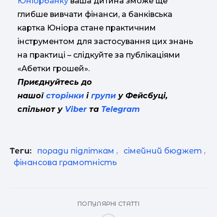
Юніорбанку
ваша дитина зможе ще
глибше вивчати фінанси, а банківська
картка Юніора стане практичним
інструментом для застосування цих знань
на практиці – слідкуйте за публікаціями
«Абетки грошей».
Приєднуйтесь до
нашої
сторінки
і
групи
у Фейсбуці,
спільнот у
Viber
та
Telegram
Теги:
поради підліткам
,
сімейний бюджет
,
фінансова грамотність
ПОПУЛЯРНІ СТАТТІ