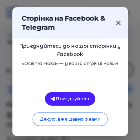
Сторінка на Facebook &
Telegram
Головна
/
Статті
/
Абетка грошей: спецпроект з
фінансової грамотності для підлітків та їх батьків
Приєднуйтесь до нашої сторінки у
Facebook
«Освіта Нова» — у вашій стрічці новин
Новини
Освіта Нова
Приєднуйтесь
Абетка грошей: спецпроект з
фінансової грамотності для
Дякую, вже давно з вами
підлітків та їх батьків
14.07.2020
4863
0