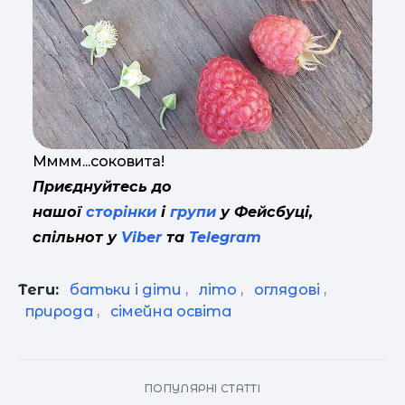
Мммм...соковита!
Приєднуйтесь до
нашої
сторінки
і
групи
у Фейсбуці,
спільнот у
Viber
та
Telegram
Теги:
батьки і діти
,
літо
,
оглядові
,
природа
,
сімейна освіта
ПОПУЛЯРНІ СТАТТІ