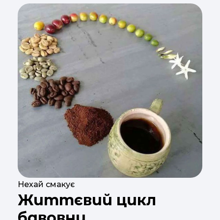
Нехай смакує
Життєвий цикл
бавовни