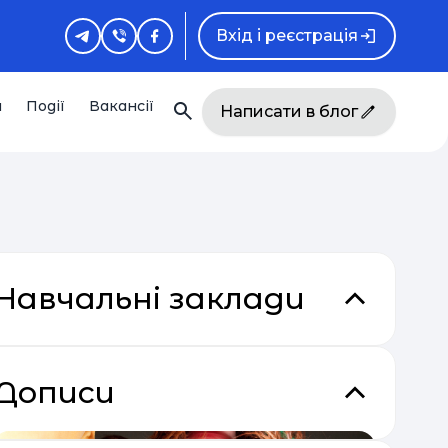
Вхід і реєстрація
и
Події
Вакансії
Написати в блог
Навчальні заклади
Дописи
кладки