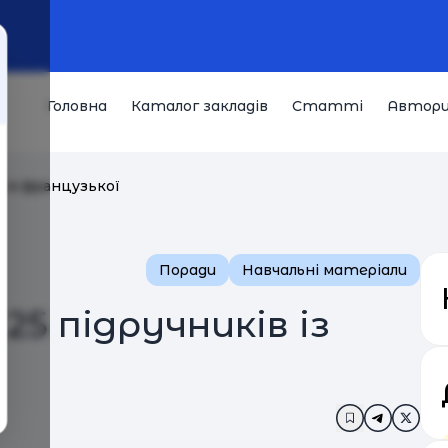
Головна
Каталог закладів
Статті
Автор
в із французької
Поради
Навчальні матеріали
 25 підручників із
Додати в за