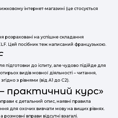
ижковому інтернет-магазині (це стосується
к
ання розраховані на успішне складання
ELF. Цей посібник теж написаний французькою.
F
 підготовки до іспиту, але чудово підійде для
отирьох видів мовної діяльності – читання,
згідно з рівнями (від А1 до С2).
– практичний курс»
 вправи є детальний опис, наявні правила
ння для охочих вивчати мову на вищих рівнях.
а розмовні вправи відсутні взагалі.