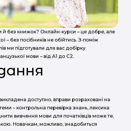
и й без книжок? Онлайн-курси – це добре, але
ї – без посібників не обійтись. З-поміж
лів ми підготували для вас добірку
нцузької мови – від А1 до С2.
идання
т
ка викладена доступно, вправи розраховані на
теми – контрольна перевірка знань, лексика
аднити вивчення мови для початківців може те,
кою. Новачкам, можливо, знадобиться