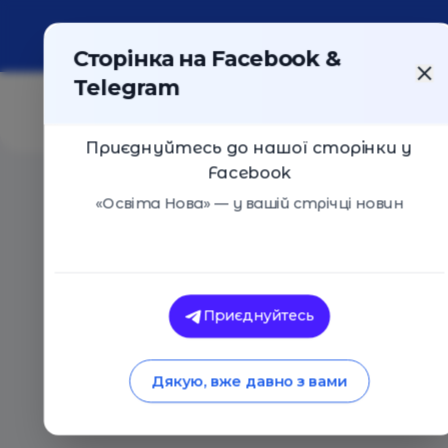
Про портал
Реклама
Контакти
Сторінка на Facebook &
Telegram
Приєднуйтесь до нашої сторінки у
Facebook
Головна
/
Статті
/
Parlez-vous français: 25 підручникі
«Освіта Нова» — у вашій стрічці новин
Освіта Нова
Parlez-vous français:
Приєднуйтесь
французької
Дякую, вже давно з вами
30.06.2020
16686
0