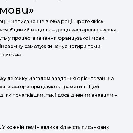
 мови»
і – написана ще в 1963 році. Проте якісь
ься. Єдиний недолік – дещо застаріла лексика.
ть у процесі вивчення французької мови.
и іноземну самотужки. Існує чотири томи
і письма.
ьку лексику. Загалом завдання орієнтовані на
ваги автори приділяють граматиці. Цей
 як початківцям, так і досвідченим знавцям –
. У кожній темі – велика кількість письмових