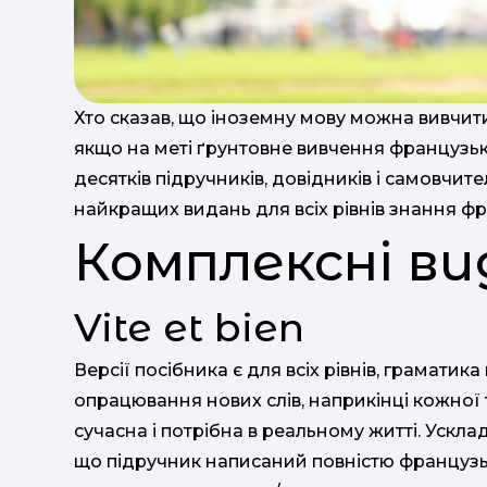
Хто сказав, що іноземну мову можна вивчит
якщо на меті ґрунтовне вивчення французько
десятків підручників, довідників і самовчите
найкращих видань для всіх рівнів знання фра
Комплексні в
Vite et bien
Версії посібника є для всіх рівнів, грамати
опрацювання нових слів, наприкінці кожної 
сучасна і потрібна в реальному житті. Ускл
що підручник написаний повністю французь