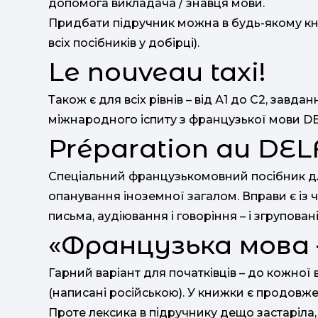
допомога викладача / знавця мови.
Придбати підручник можна в будь-якому кн
всіх посібників у добірці).
Le nouveau taxi!
Також є для всіх рівнів – від А1 до С2, завд
міжнародного іспиту з французької мови D
Préparation au DEL
Спеціальний французькомовний посібник для
опанування іноземної загалом. Вправи є із ч
письма, аудіювання і говоріння – і згруповані 
«Французька мова 
Гарний варіант для початківців – до кожної
(написані російською). У книжки є продовже
Проте лексика в підручнику дещо застаріла, 