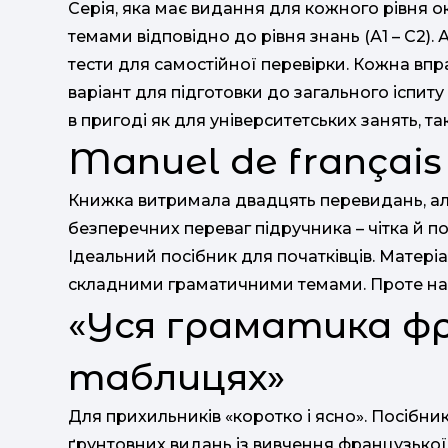
Серія, яка має видання для кожного рівня о
темами відповідно до рівня знань (А1 – С2). 
тести для самостійної перевірки. Кожна вп
варіант для підготовки до загального іспит
в пригоді як для університетських занять, т
Manuel de français
Книжка витримала двадцять перевидань, але
безперечних переваг підручника – чітка й по
Ідеальний посібник для початківців. Матеріа
складними граматичними темами. Проте на
«Уся граматика фр
таблицях»
Для прихильників «коротко і ясно». Посіб
ґрунтовних видань із вивчення французької