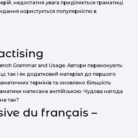
 серій, недостатня увага приділяється граматиці.
идання користується популярністю в
ctising
French Grammar and Usage. Автори переконують:
і, так і як додатковий матеріал до першого
аматичних термінів та оновлено більшість
граматики написана англійською. Чудова нагода
 не так?
ve du français –