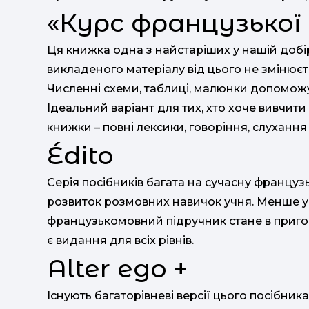
«Курс французької
Ця книжка одна з найстаріших у нашій добірц
викладеного матеріалу від цього не змінюєт
Численні схеми, таблиці, малюнки допоможу
Ідеальний варіант для тих, хто хоче вивчит
книжки – повні лексики, говоріння, слухання 
Édito
Серія посібників багата на сучасну француз
розвиток розмовних навичок учня. Менше у
французькомовний підручник стане в пригоді
є видання для всіх рівнів.
Alter ego +
Існують багаторівневі версії цього посібника