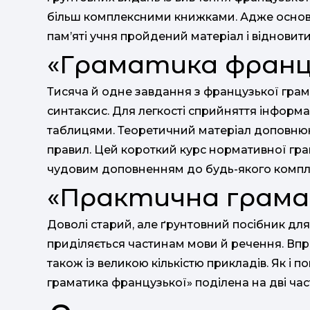
більш комплексними книжками. Адже основн
пам’яті учня пройдений матеріал і відновити
«Граматика франц
Тисяча й одне завдання з французької грама
синтаксис. Для легкості сприйняття інформ
таблицями. Теоретичний матеріал доповнюю
правил. Цей короткий курс нормативної гра
чудовим доповненням до будь-якого компл
«Практична грама
Доволі старий, але ґрунтовний посібник дл
приділяється частинам мови й речення. Впра
також із великою кількістю прикладів. Як і 
граматика французької» поділена на дві час