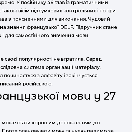
кремо. У посібнику 46 глав із граматичними
А також вісім підсумкових контрольних і по три
рава з поясненнями для виконання. Чудовий
у на знання французької DELF. Підручник стане
ак і для самостійного вивчення мови.
 своєї популярності не втратила. Серед
слідовна система організації матеріалу.
л починається з алфавіту і закінчується
писаний російською.
анцузької мови у 27
ник може стати хорошим доповненням до
. Проте опановувати мову «з нуля» радимо за