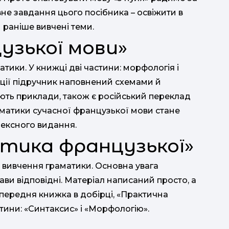
е завдання цього посібника – освіжити в
 раніше вивчені теми.
узької мови»
тики. У книжці дві частини: морфологія і
ації підручник наповнений схемами й
ть приклади, також є російський переклад
матики сучасної французької мови стане
ексного видання.
тика французької»
я вивчення граматики. Основна увага
ви відповідні. Матеріал написаний просто, а
попередня книжка в добірці, «Практична
тини: «Синтаксис» і «Морфологію».