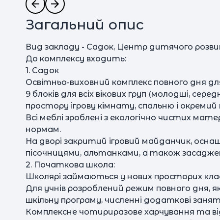
Загальний опис
Вид закладу - Садок, Центр дитячого розв
До комплексу входить:
1. Садок
Освітньо-виховний комплекс повного дня для д
9 блоків для всіх вікових груп (молодші, сере
простору ігрову кімнату, спальню і окреми
Всі меблі зроблені з екологічно чистих мате
нормам.
На дворі закритий ігровий майданчик, осна
пісочницями, альтанками, а також засадже
2. Початкова школа:
Школярі займаються у нових просторих кл
Для учнів розроблений режим повного дня, 
шкільну програму, численні додаткові заня
Комплексне чотириразове харчування та ві