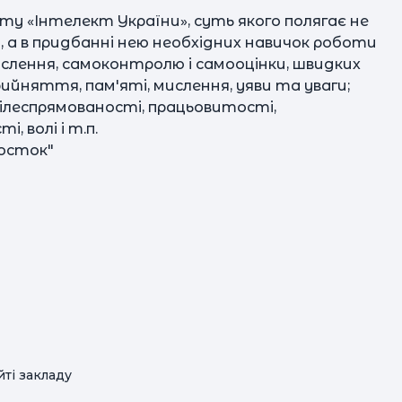
ту «Інтелект України», суть якого полягає не
 а в придбанні нею необхідних навичок роботи
мислення, самоконтролю і самооцінки, швидких
прийняття, пам'яті, мислення, уяви та уваги;
ілеспрямованості, працьовитості,
, волі і т.п.
Росток"
ті закладу