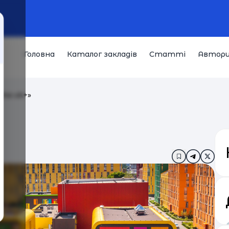
Головна
Каталог закладів
Статті
Автор
іти «А+»
Додати в за