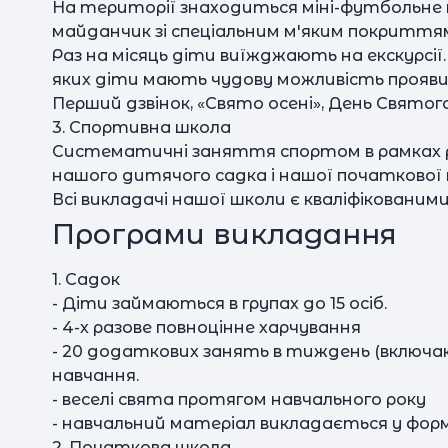
На території знаходиться міні-футбольне п
майданчик зі спеціальним м'яким покриття
Раз на місяць діти виїжджають на екскурсії.
яких діти мають чудову можливість проявит
Перший дзвінок, «Свято осені», День Святог
3. Спортивна школа
Систематичні заняття спортом в рамках рі
нашого дитячого садка і нашої початкової 
Всі викладачі нашої школи є кваліфікован
Програми викладання
1. Садок
- Діти займаються в групах до 15 осіб.
- 4-х разове повноцінне харчування
- 20 додаткових занять в тиждень (включаю
навчання.
- веселі свята протягом навчального року
- навчальний матеріал викладається у форм
2. Початкова школа