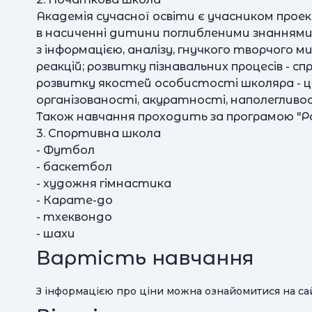
Академія сучасної освіти є учасником проек
в насиченні дитини поглибленими знаннями,
з інформацією, аналізу, гнучкого творчого 
реакцій; розвитку пізнавальних процесів - с
розвитку якостей особистості школяра - ц
організованості, акуратності, наполегливості
Також навчання проходить за програмою "
3. Спортивна школа
- Футбол
- баскетбол
- художня гімнастика
- Карате-до
- тхеквондо
- шахи
Вартість навчання
З інформацією про ціни можна ознайомитися на сай