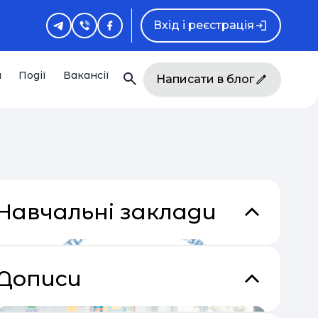
Вхід і реєстрація
и
Події
Вакансії
Написати в блог
Навчальні заклади
кладки
Дописи