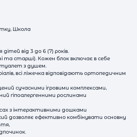
итку, Школа
в
ігор; - з
ітей від 3 до 6 (7) років.
дні та старші). Кожен блок включає в себе
й туалет з душем.
-
ріалів, всі ліжечка відповідають ортопедичним
щений сучасними ігровими комплексами,
ний гіпоалергенними рослинами
асах з інтерактивними дошками
д
який дозволяє ефективно комбінувати основну
послу
ття,
мова
дпочинок.