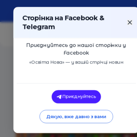
Про портал
Реклама
Контакти
Сторінка на Facebook &
Telegram
Приєднуйтесь до нашої сторінки у
Facebook
Головна
/
Навчальні заклади
/
Академія сучасної осв
«Освіта Нова» — у вашій стрічці новин
Академія сучасної освіти «А+»
Оцінка 0 - 0 голосів
Приєднуйтесь
Дякую, вже давно з вами