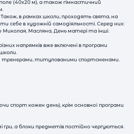
Ху
оле (40х20 м), а також гімнастичний
м.
шко
 Також, в рамках школи, проходять свята, на
и себе в художній самодіяльності. Серед них:
д
о Миколая, Масляна, День матері та інші.
зних напрямків вже включені в програми
школи.
ими тренерами, титулованими спортсменами.
д
чи спорт кожен день), крім основної програми
і гри, а блоки предметів постійно чергуються.