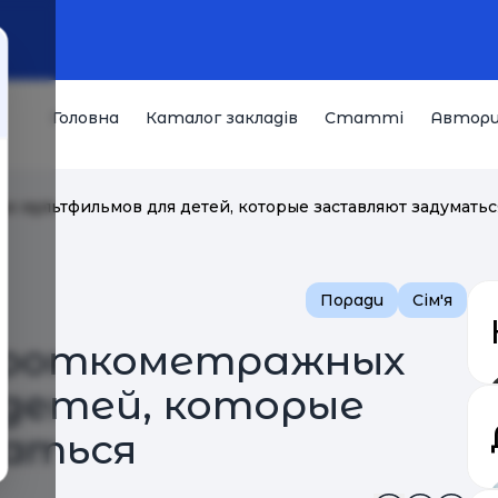
Головна
Каталог закладів
Статті
Автор
х мультфильмов для детей, которые заставляют задуматьс
Поради
Сім'я
короткометражных
 детей, которые
аться