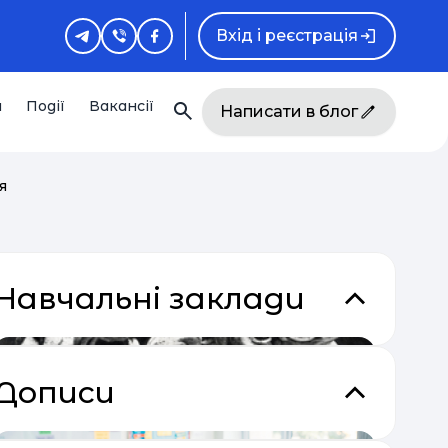
Вхід і реєстрація
и
Події
Вакансії
Написати в блог
я
Навчальні заклади
Дописи