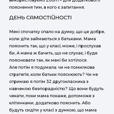
використовуємо Zoom – для додаткового
пояснення тим, в кого є запитання.
ДЕНЬ САМОСТІЙНОСТІ
Мені спочатку спало на думку, що це добре,
коли діти займаються з батьками. Мама
пояснить так, що у класі, може, і прослухав
би, А мама ж бачить, що не слухає, і буде
пояснювати так, як мені би хотілося.
Але потім я подумала: чи не помилкова
стратегія, коли батьки пояснюють? Чи не
отримаю я потім 32 другокласника з
навченою безпорадністю? Що вони будуть
чекати, поки мама покаже, допоможе з
клітинками, додатково пояснить. Або
будуть сидіти у класі з думкою, що мама