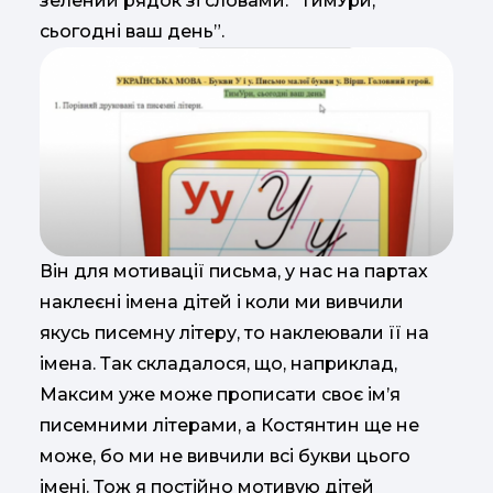
зелений рядок зі словами: “ТимУри,
сьогодні ваш день”.
Він для мотивації письма, у нас на партах
наклеєні імена дітей і коли ми вивчили
якусь писемну літеру, то наклеювали її на
імена. Так складалося, що, наприклад,
Максим уже може прописати своє ім’я
писемними літерами, а Костянтин ще не
може, бо ми не вивчили всі букви цього
імені. Тож я постійно мотивую дітей