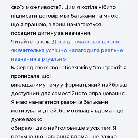
своїх можливостей. Цим я хотіла нібито
підписати договір між батьками та мною,
що я працюю, а вони намагаються
посадити дитину за навчання.
Читайте також:
Досвід початкової школи:
як вчителька успішно налагодила реальне
навчання віртуально
5.
Серед своїх свої обов’язків у “контракті” я
прописала, що:
викладатиму тему у форматі, який найбільш
доступний для самостійного опрацювання.
Я маю намагатися разом із батьками
мотивувати дітей, бо мотивація вдома – це
дуже важко;
обираю і даю найголовніше з усіх тем. Я
розумію, що навчання вдома – це важко