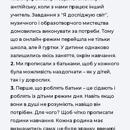
англійську, коли з нами працює інший
учитель. Завдання з “Я досліджую світ”,
музичного і образотворчого мистецтва
домовились виконувати за потреби. Тому
що в онлайн-режим перейшла не тільки
школа, але й гуртки. У дитини однаково
залишились якісь заняття, окрім навчання.
2.
Ми прописали з батьками, щоб у кожного
була можливість наздогнати – як у дітей,
так і у дорослих.
3.
Перше, що роблять батьки – це сідають і
роблять із дітьми режим дня. Навіть якщо
вони в душі не розуміють, навіщо він
потрібен. Для чого? Щоб чітко прописати
години навчання. Кожна родина має
визначитись сама: це буде зранку, ввечері