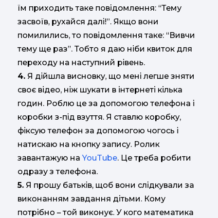
їм приходить таке повідомлення: “Тему
засвоїв, рухайся далі!”. Якщо вони
помилились, то повідомлення таке: “Вивчи
тему ще раз”. Тобто я даю ніби квиток для
переходу на наступний рівень.
4.
Я дійшла висновку, що мені легше зняти
своє відео, ніж шукати в інтернеті кілька
годин. Роблю це за допомогою телефона і
коробки з-під взуття. Я ставлю коробку,
фіксую телефон за допомогою чогось і
натискаю на кнопку запису. Ролик
завантажую на
YouTube
. Це треба робити
одразу з телефона.
5.
Я прошу батьків, щоб вони слідкували за
виконанням завдання дітьми. Кому
потрібно – той виконує. У кого математика