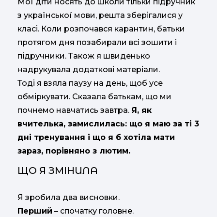
Мої діти носять до школи тільки підручник
з української мови, решта зберігалися у
класі. Коли розпочався карантин, батьки
протягом дня позабирали всі зошити і
підручники. Також я швиденько
надрукувала додаткові матеріали.
Тоді я взяла паузу на день, щоб усе
обміркувати. Сказала батькам, що ми
почнемо навчатись завтра.
Я, як
вчителька, замислилась: що я маю за ті 3
дні тренування і що я б хотіла мати
зараз, порівняно з лютим.
ЩО Я ЗМІНИЛА
Я зробила два висновки.
Перший
– спочатку головне.