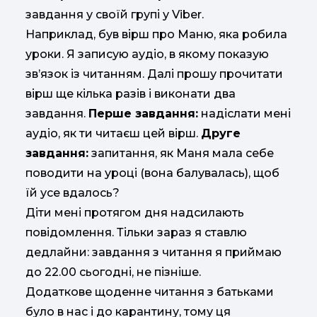
завдання у своїй групі у Viber.
Наприклад, був вірш про Маню, яка робила
уроки. Я записую аудіо, в якому показую
зв’язок із читанням. Далі прошу прочитати
вірш ще кілька разів і виконати два
завдання.
Перше завдання:
надіслати мені
аудіо, як ти читаєш цей вірш.
Друге
завдання:
запитання, як Маня мала себе
поводити на уроці (вона балувалась), щоб
їй усе вдалось?
Діти мені протягом дня надсилають
повідомлення. Тільки зараз я ставлю
дедлайни: завдання з читання я приймаю
до 22.00 сьогодні, не пізніше.
Додаткове щоденне читання з батьками
було в нас і до карантину, тому ця