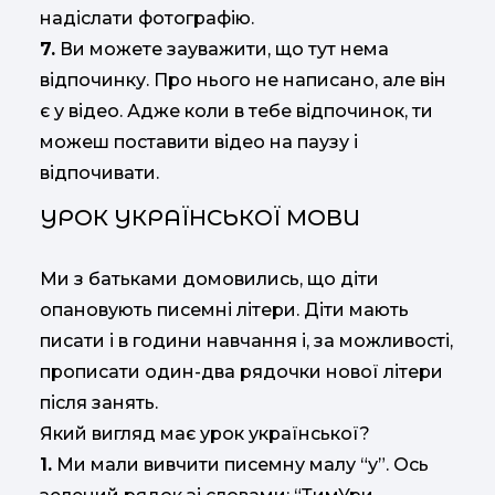
надіслати фотографію.
7.
Ви можете зауважити, що тут нема
відпочинку. Про нього не написано, але він
є у відео. Адже коли в тебе відпочинок, ти
можеш поставити відео на паузу і
відпочивати.
УРОК УКРАЇНСЬКОЇ МОВИ
Ми з батьками домовились, що діти
опановують писемні літери. Діти мають
писати і в години навчання і, за можливості,
прописати один-два рядочки нової літери
після занять.
Який вигляд має урок української?
1.
Ми мали вивчити писемну малу “у”. Ось