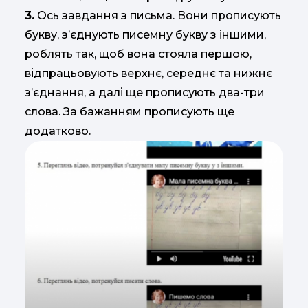
3.
Ось завдання з письма. Вони прописують
букву, з’єднують писемну букву з іншими,
роблять так, щоб вона стояла першою,
відпрацьовують верхнє, середнє та нижнє
з’єднання, а далі ще прописують два-три
слова. За бажанням прописують ще
додатково.