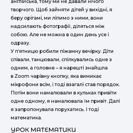
англійська, тому ми не давали нічого
творчого. Щоб зайняти дітей у вихідні, я
беру орігамі, ми ліпимо з ними, вони
надсилають фотографії, діляться між
собою. Але не можна в один день усе і
одразу.
У п’ятницю робили піжамну вечірку. Діти
співали, танцювали, спілкувались одне з
одним, а головне – я нарешті знайшла
в Zoom чарівну кнопку, яка вимикає
мікрофони всім, і тоді взагалі став порядок.
Потім вони намалювали в кульках привіти
одне одному, я намалювала їм привіт. Далі
я запропонувала порухатись. І тоді
математика.
УРОК МАТЕМАТИКИ