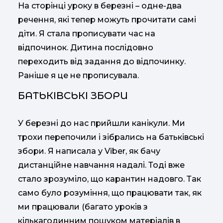
На сторінці уроку в березні – одне-два
речення, які тепер можуть прочитати самі
діти. Я стала прописувати час на
відпочинок. Дитина послідовно
переходить від задання до відпочинку.
Раніше я це не прописувала.
БАТЬКІВСЬКІ ЗБОРИ
У березні до нас прийшли канікули. Ми
трохи перепочили і зібрались на батьківські
збори. Я написала у Viber, як бачу
дистанційне навчання надалі. Тоді вже
стало зрозуміло, що карантин надовго. Так
само було розуміння, що працювати так, як
ми працювали (багато уроків з
кількагодинним пошуком матеріалів в