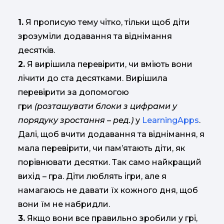
1.
Я прописую тему чітко, тільки щоб діти
зрозуміли додавання та віднімання
десятків.
2.
Я вирішила перевірити, чи вміють вони
лічити до ста десятками. Вирішила
перевірити за допомогою
гри
(розташувати блоки з цифрами у
порядуку зростання – ред.)
у
LearningApps
.
Далі, щоб вчити додавання та віднімання, я
мала перевірити, чи пам’ятають діти, як
порівнювати десятки. Так само найкращий
вихід – гра. Діти люблять ігри, але я
намагаюсь не давати їх кожного дня, щоб
вони їм не набридли.
3.
Якщо вони все правильно зробили у грі,