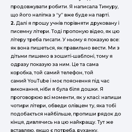
продовжувати робити. Я написала Тимуру,
що його наліпка з “у” вже буде на парті.
2.
Далі я прошу учнів порівняти друковану і
писемну літери. Тоді пропоную відео, як цю
літеру треба писати. У ньому я показую все:
як вона пишеться, як правильно вести. Ми з
дітьми пишемо в зошиті-шаблоні, тому я
одразу показую за ним. Це та сама
коробка, той самий телефон, той
самий YouTube і моє пояснення під час
виконання, ніби я була біля дошки. Я
проговорюю всі моменти, як у класі: напиши
чотири літери, обведи олівцем ту, яка тобі
подобається найбільше, пропиши рядок до
кінця, дивлячись на цю найкращу. Тут же
вставляю, якщо є потреба, руханку.