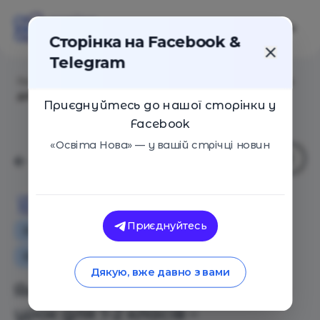
Сторінка на Facebook &
Telegram
Головна
/
Статті
/
Як розробити дистанційний урок
для 1-2 класів – інструкція від вчительки
Приєднуйтесь до нашої сторінки у
Facebook
«Освіта Нова» — у вашій стрічці новин
Освіта Нова
Приєднуйтесь
Особистий досвід
Як це працює
Освіта в Україні
Поради
Дякую, вже давно з вами
Як розробити дистанційний
урок для 1-2 класів –