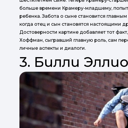
шестилетнем сыне. Теперь Крамеру-старше
больше времени Крамеру-младшему, попыта
ребенка. Забота о сыне становится главным
когда отец и сын становятся настоящими д
Достоверности картине добавляет тот факт
Хоффман, сыгравший главную роль, сам пер
личные аспекты и диалоги.
3. Билли Элли