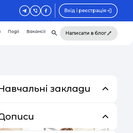
Вхід і реєстрація
и
Події
Вакансії
Написати в блог
Навчальні заклади
Дописи
кладки