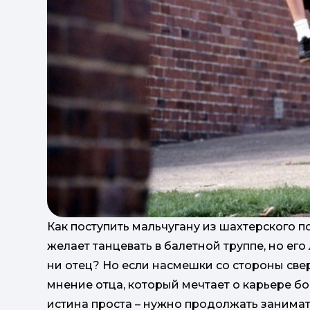
Как поступить мальчугану из шахтерского п
желает танцевать в балетной труппе, но его
ни отец? Но если насмешки со стороны све
мнение отца, который мечтает о карьере бо
истина проста – нужно продолжать занимат