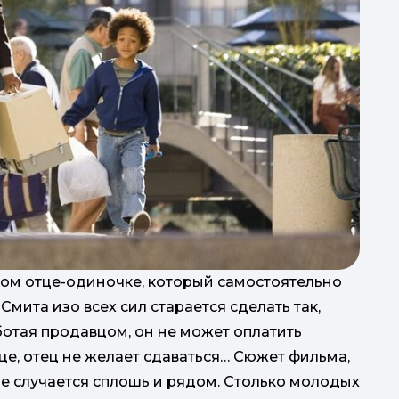
"М
ус
са
вом отце-одиночке, который самостоятельно
Смита изо всех сил старается сделать так,
"
два
ботая продавцом, он не может оплатить
п
ице, отец не желает сдаваться… Сюжет фильма,
е случается сплошь и рядом. Столько молодых