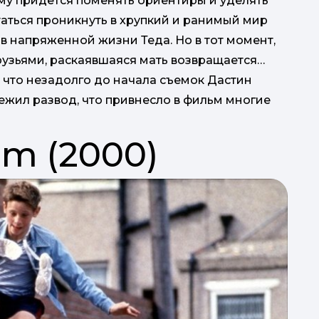
му придется поменять ориентиры и уделять
ться проникнуть в хрупкий и ранимый мир
 в напряженной жизни Теда. Но в тот момент,
рузьями, раскаявшаяся мать возвращается…
, что незадолго до начала съемок Дастин
ежил развод, что привнесло в фильм многие
от (2000)