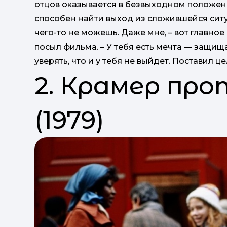
отцов оказывается в безвыходном положени
способен найти выход из сложившейся ситу
чего-то не можешь. Даже мне, – вот главно
посыл фильма. – У тебя есть мечта — защища
уверять, что и у тебя не выйдет. Поставил це
2. Крамер пр
(1979)