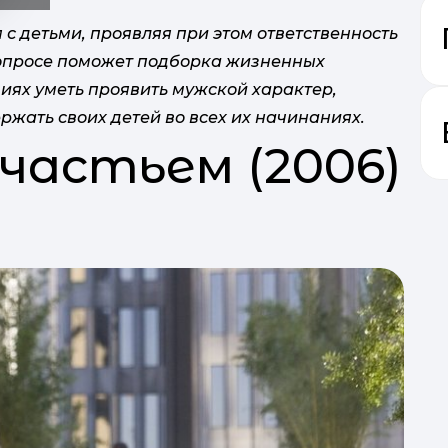
с детьми, проявляя при этом ответственность
вопросе поможет подборка жизненных
циях уметь проявить мужской характер,
ржать своих детей во всех их начинаниях.
 счастьем (2006)
ІДЕЯ пол
р
обо
з