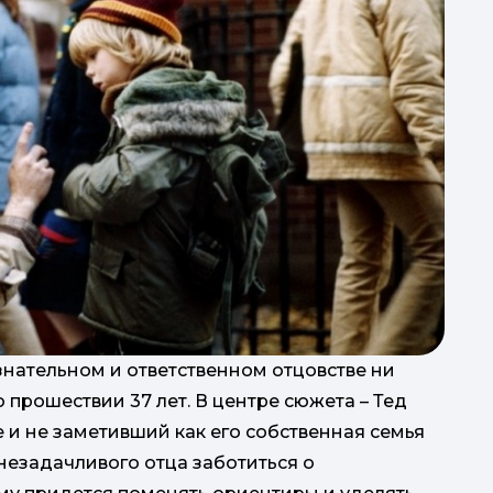
знательном и ответственном отцовстве ни
 прошествии 37 лет. В центре сюжета – Тед
 и не заметивший как его собственная семья
 незадачливого отца заботиться о