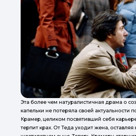
Эта более чем натуралистичная драма о со
капельки не потеряла своей актуальности по
Крамер, целиком посвятивший себя карьере
терпит крах. От Теда уходит жена, оставляя