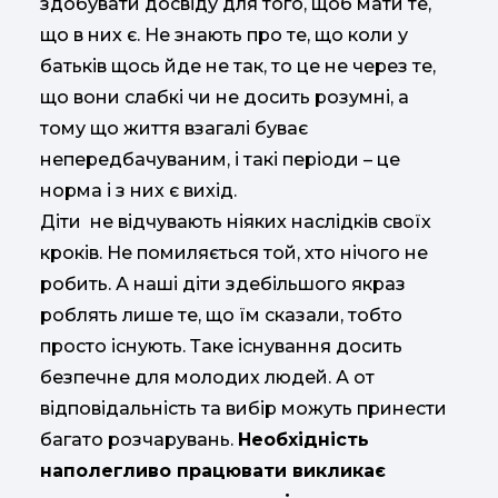
здобувати досвіду для того, щоб мати те,
що в них є. Не знають про те, що коли у
батьків щось йде не так, то це не через те,
що вони слабкі чи не досить розумні, а
тому що життя взагалі буває
непередбачуваним, і такі періоди – це
норма і з них є вихід.
Діти не відчувають ніяких наслідків своїх
кроків. Не помиляється той, хто нічого не
робить. А наші діти здебільшого якраз
роблять лише те, що їм сказали, тобто
просто існують. Таке існування досить
безпечне для молодих людей. А от
відповідальність та вибір можуть принести
багато розчарувань.
Необхідність
наполегливо працювати викликає