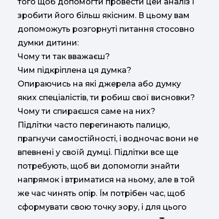
того щоб допомогти провести цей аналіз і
зробити його більш якісним. В цьому вам
допоможуть розгорнуті питання стосовно
думки дитини:
Чому ти так вважаєш?
Чим підкріплена ця думка?
Опираючись на які джерела або думку
яких спеціалістів, ти робиш свої висновки?
Чому ти спираєшся саме на них?
Підлітки часто перегинають палицю,
прагнучи самостійності, і водночас вони не
впевнені у своїй думці. Підлітки все ще
потребують, щоб ви допомогли знайти
напрямок і втриматися на ньому, але в той
же час чинять опір. Їм потрібен час, щоб
сформувати свою точку зору, і для цього