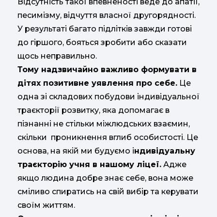
Відсутність такої впевненості веде до апатії,
песимізму, відчуття власної другорядності.
У результаті багато підлітків завжди готові
до гіршого, бояться зробити або сказати
щось неправильно.
Тому надзвичайно важливо формувати в
дітях позитивне уявлення про себе.
Це
одна зі складових побудови індивідуальної
траєкторії розвитку, яка допомагає в
пізнанні не стільки міжлюдських взаємин,
скільки проникнення вглиб особистості. Це
основа, на якій ми будуємо і
ндивідуальну
траєкторію учня в нашому ліцеї.
Адже
якщо людина добре знає себе, вона може
сміливо спиратись на свій вибір та керувати
своїм життям.