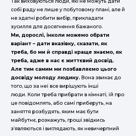
Так виховуються люди, які не можуть дати
собі раду не лише у побутовому плані, але й
не здатні робити вибір, прикладати
зусилля для досягнення бажаного.
Ми, дорослі, інколи можемо обрати
варіант – дати вказівку, сказати, як
треба, бо ми й справді краще знаємо, як
треба, адже в нас є життєвий досвід.
Але тим самим ми позбавляємо цього
досвіду молоду людину.
Вона звикає до
того, що за неї все вирішують інші
люди. Коли треба прибрати в кімнаті, їй про
це повідомлять, або самі приберуть, на
заняття розбудять, яким має бути
майбутнє, розкажуть, гроші звідкись
з’являються і виглядають, як невичерпний