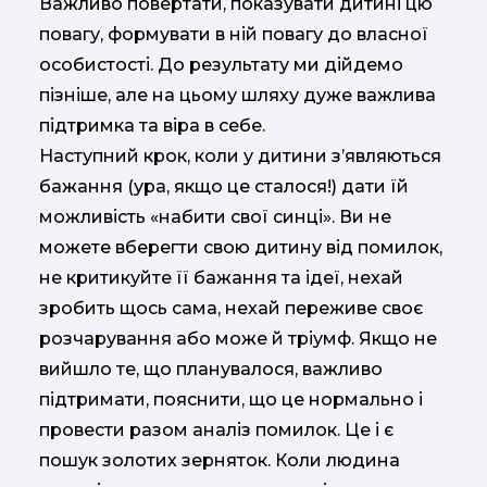
Важливо повертати, показувати дитині цю
повагу, формувати в ній повагу до власної
особистості. До результату ми дійдемо
пізніше, але на цьому шляху дуже важлива
підтримка та віра в себе.
Наступний крок, коли у дитини з’являються
бажання (ура, якщо це сталося!) дати їй
можливість «набити свої синці». Ви не
можете вберегти свою дитину від помилок,
не критикуйте її бажання та ідеї, нехай
зробить щось сама, нехай переживе своє
розчарування або може й тріумф. Якщо не
вийшло те, що планувалося, важливо
підтримати, пояснити, що це нормально і
провести разом аналіз помилок. Це і є
пошук золотих зерняток. Коли людина