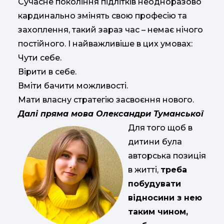
Сучасне покоління підлітків неодноразово
кардинально змінять свою професію та
захоплення, такий зараз час – немає нічого
постійного. І найважливіше в цих умовах:
Чути себе.
Вірити в себе.
Вміти бачити можливості.
Мати власну стратегію засвоєння нового.
Далі пряма мова Олександри Туманської
Для того щоб в
дитини була
авторська позиція
в житті,
треба
побудувати
відносини з нею
таким чином,