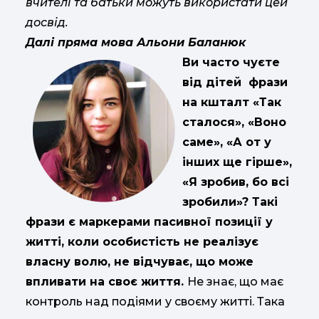
вчителі та батьки можуть використати цей
досвід.
Далі пряма мова Альони Баланюк
Ви часто чуєте
від дітей фрази
на кшталт «Так
сталося», «Воно
саме», «А от у
інших ще гірше»,
«Я зробив, бо всі
зробили»? Такі
фрази є маркерами пасивної позиції у
житті, коли особистість не реалізує
власну волю, не відчуває, що може
впливати на своє життя.
Не знає, що має
контроль над подіями у своєму житті. Така