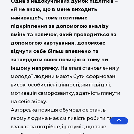
Одна з надокучливих думок підлітків –
«Я не знаю, що в мене виходить
найкраще!», тому позитивне
підкріплення за допомогою аналізу
вмінь та навичок, який проводиться за
допомогою картування, допоможе
відчути себе більш впевнено та
затвердити свою позицію в тому чи
іншому напрямку.
На етапі становлення у
молодої людини мають бути сформовані
високі особистісні цінності, життєві цілі,
мотивація саморозвитку, здатність глянути
на себе збоку.
Авторська позиція обумовлює стан, в
якому людина має сміливість робити так, як
вважає за потрібне, і розуміє, що таке