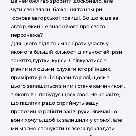
це неможливо зробити досконало, але
чути свої власні бажання та наміри –
основа авторської позиції. Бо що ж це за
автор, який не знає нічого про свого
персонажа?
Для цього підліток має брати участь у
якомога більшій кількості діяльностей: різні
заняття, гуртки, курси. Спілкуватися з
різними людьми, слухати історії інших,
приміряти різні образи та ролі, щось з
цього залишиться з ним і стане камінчиком,
з якого він побудує щось своє. Не чекайте,
що підлітки радо сприймуть вашу
пропозицію робити зайві рухи. Звичайно
вони хочуть, щоб їх залишили у спокої, але
ми маємо спонукати їх все ж докладати