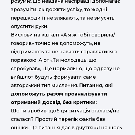
розуміє, що невдача насправді допомагає
зрозуміти, як досягти успіху, то жодні
перешкоди її не злякають, та не змусять
опустити руки.
Вислови на кшталт «А я ж тобі говорила/
говорив» точно не допоможуть, не
підтримають та не навчать справлятися з
поразкою. А от «Ти молодець, що
спробував», «Це нормально, що одразу не
вийшло» будуть формувати саме
авторський тип мислення.
Питання, які
допоможуть разом проаналізувати
отриманий досвід без критики:
Що ти зробив, щоб ця ситуація сталася/не
сталася? Простий перелік фактів без
оцінки. Це питання дає відчуття «Я на щось