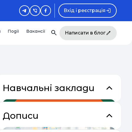
Вхід і реєстрація
и
Події
Вакансії
Написати в блог
Навчальні заклади
Дописи
акладки