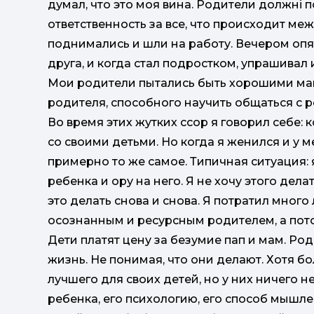
думал, что это моя вина. Родители должні п
ответственность за все, что происходит ме
поднимались и шли на работу. Вечером опят
друга, и когда стал подростком, упрашивал 
Мои родители пытались быть хорошими мамо
родителя, способного научить общаться с 
Во время этих жутких ссор я говорил себе: к
со своими детьми. Но когда я женился и у м
примерно то же самое. Типичная ситуация: 
ребенка и ору на него. Я не хочу этого делат
это делать снова и снова. Я потратил много
осознанным и ресурсным родителем, а пото
Дети платят цену за безумие пап и мам. Ро
жизнь. Не понимая, что они делают. Хотя б
лучшего для своих детей, но у них ничего н
ребенка, его психологию, его способ мышле