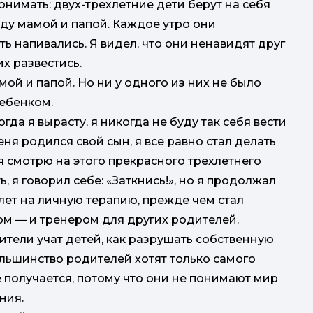
онимать: двух-трехлетние дети берут на себя
жду мамой и папой. Каждое утро они
ь напивались. Я видел, что они ненавидят друг
их развестись.
й и папой. Но ни у одного из них не было
ребенком.
огда я вырасту, я никогда не буду так себя вести
еня родился свой сын, я все равно стал делать
я смотрю на этого прекрасного трехлетнего
ь, я говорил себе: «Заткнись!», но я продолжал
 лет на личную терапию, прежде чем стал
м — и тренером для других родителей.
дители учат детей, как разрушать собственную
ольшинство родителей хотят только самого
е получается, потому что они не понимают мир
ния.