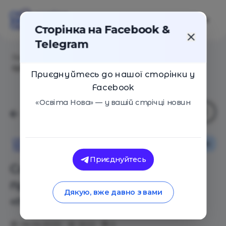
Сторінка на Facebook &
Telegram
Головна
/
Статті
/
Сохранить отношения: 5 правил
существования в «подводной лодке»
Приєднуйтесь до нашої сторінки у
Facebook
«Освіта Нова» — у вашій стрічці новин
Сім'я
Освіта Нова
Приєднуйтесь
Сохранить отношения: 5
правил существования в
Дякую, вже давно з вами
«подводной лодке»
06.04.2020
2522
0