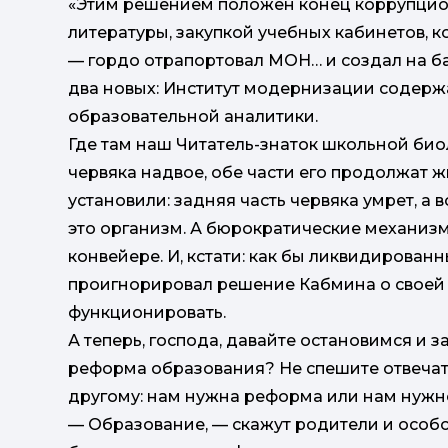
«Этим решением положен конец коррупцио
литературы, закупкой учебных кабинетов, 
— гордо отрапортовал МОН… и создал на 
два новых: Институт модернизации содерж
образовательной аналитики.
Где там наш Читатель-знаток школьной биол
червяка надвое, обе части его продолжат ж
установили: задняя часть червяка умрет, а
это организм. А бюрократические механиз
конвейере. И, кстати: как бы ликвидирова
проигнорировал решение Кабмина о своей
функционировать.
А теперь, господа, давайте остановимся и 
реформа образования? Не спешите отвечать
другому: нам нужна реформа или нам нуж
— Образование, — скажут родители и особ