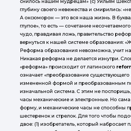
снилось нашим мудрецам» (с) Уильям Шексп
глубину своего невежества и смирились: «не
А оксюморон — это вся наша жизнь. В букв
глупое», то есть — сочетание несочетаемог
чудо, правдивая ложь, правительство рефо
вернуться к нашей системе образования: «
Реформа образования невозможна, учит нас
Никакая реформа не делается изнутри. Сло
«реформа» происходит от латинского
refor
означает «преобразование существующего 
измененной формой и преобразованным по
изначальной система. С этим не поспоришь,
часы механические и электронные. Но сама 
форму, и механические часы не способны п
шестеренок и стрелок. Для того чтобы под
двое: (1) изобретатель, который набросает 