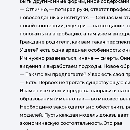
быть другим: иные формы, иное содержани
— Отлично, — потирая руки, ответят профес
новосозданных институтах. — Сейчас мы эт
новой концепции, еще три — на создание н
положить на апробацию, а там уже и внедр
Граждане родители, как вам такая перспект
У детей есть одна вредная особенность: он
Им нужно развиваться, иначе — смерть. Они
видения и выработаем подходы. Новое обра
— Так что вы предлагаете? У вас есть своя 
— Есть. Первое: не трогать существующую с
Взамен все силы и средства направить на с
образования (именно так — во множественн
Необходимо законодательно обеспечить р
моделей. Пусть каждая модель доказывает
экономическую состоятельность. Это раз.