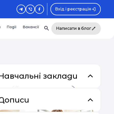
Вхід і реєстрація
и
Події
Вакансії
Написати в блог
Навчальні заклади
Дописи
кладки