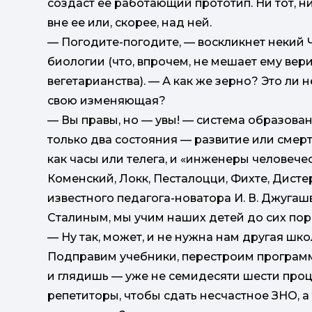
создаст ее работающий прототип. Ни тот, ни
вне ее или, скорее, над ней.
— Погодите-погодите, — воскликнет некий 
биологии (что, впрочем, не мешает ему вер
вегетарианства). — А как же зерно? Это ли
свою изменяющая?
— Вы правы, но — увы! — система образован
только два состояния — развитие или смер
как часы или телега, и «инженеры человече
Коменский, Локк, Песталоцци, Фихте, Дистер
известного педагога-новатора И. В. Джугашв
Сталиным, мы учим наших детей до сих пор
— Ну так, может, и не нужна нам другая шк
Подправим учебники, перестроим программ
и глядишь — уже не семидесяти шести проце
репетиторы, чтобы сдать несчастное ЗНО, 