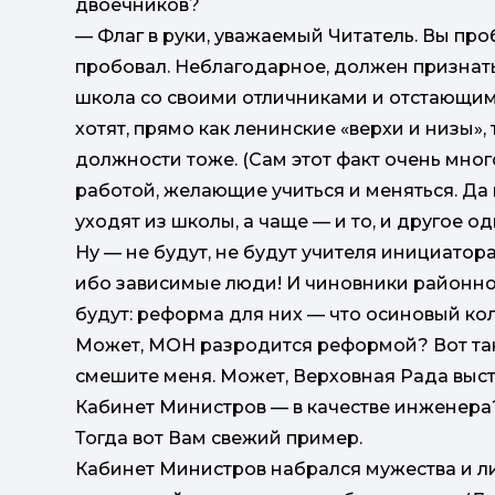
двоечников?
— Флаг в руки, уважаемый Читатель. Вы про
пробовал. Неблагодарное, должен признатьс
школа со своими отличниками и отстающими. 
хотят, прямо как ленинские «верхи и низы»,
должности тоже. (Сам этот факт очень много
работой, желающие учиться и меняться. Да 
уходят из школы, а чаще — и то, и другое 
Ну — не будут, не будут учителя инициатор
ибо зависимые люди! И чиновники районног
будут: реформа для них — что осиновый кол
Может, МОН разродится реформой? Вот так 
смешите меня. Может, Верховная Рада высту
Кабинет Министров — в качестве инженера?
Тогда вот Вам свежий пример.
Кабинет Министров набрался мужества и 