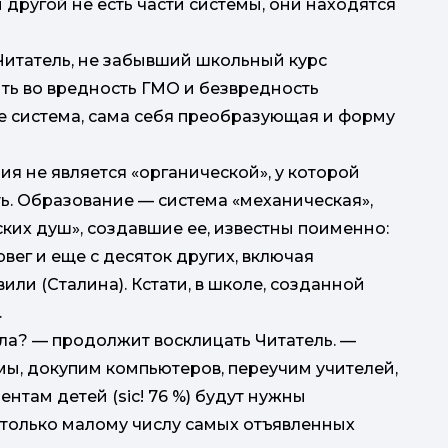
 другой не есть части системы, они находятся
Читатель, не забывший школьный курс
від
ить во вредность ГМО и безвредность
 не система, сама себя преобразующая и форму
ия не является «органической», у которой
ть. Образование — система «механическая»,
ских душ», создавшие ее, известны поименно:
вег и еще с десяток других, включая
или (Сталина). Кстати, в школе, созданной
.
ола? — продолжит восклицать Читатель. —
ы, докупим компьютеров, переучим учителей,
нтам детей (sic! 76 %) будут нужны
а только малому числу самых отъявленных