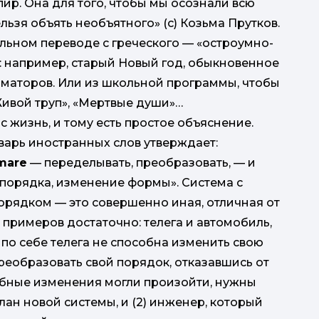
ир. Она для того, чтобы мы осознали всю
льзя объять необъятного» (с) Козьма Прутков.
альном переводе с греческого — «остроумно-
о: например, старый Новый год, обыкновенное
рматоров. Или из школьной программы, чтобы
Живой труп», «Мертвые души»…
 жизнь, и тому есть простое объяснение.
варь иностранных слов утверждает:
mare
— переделывать, преобразовать, — и
порядка, изменение формы». Система с
рядком — это совершенно иная, отличная от
 примеров достаточно: телега и автомобиль,
оз
по себе телега не способна изменить свою
реобразовать свой порядок, отказавшись от
обные изменения могли произойти, нужны
план новой системы, и (2) инженер, который