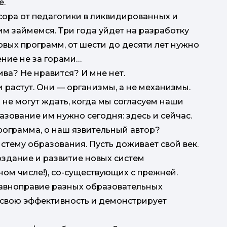
е.
сора от педагогики в ликвидированных и
им займемся. Три года уйдет на разработку
овых программ, от шести до десяти лет нужно
ение не за горами…
ива? Не нравится? И мне нет.
и растут. Они — организмы, а не механизмы.
 не могут ждать, когда мы согласуем наши
зование им нужно сегодня: здесь и сейчас.
программа, о наш язвительный автор?
истему образования. Пусть доживает свой век.
оздание и развитие новых систем
ом числе!), со-существующих с прежней.
авноправие разных образовательных
 свою эффективность и демонстрирует