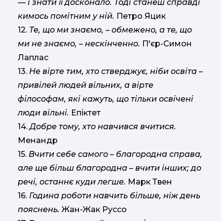
— і знати її досконало. Тоді станеш справді
кимось помітним у ній.
Петро Яцик
12.
Те, що ми знаємо, – обмежено, а те, що
ми не знаємо, – нескінченно.
П'єр-Симон
Лаплас
13.
Не вірте тим, хто стверджує, ніби освіта –
привілей людей вільних, а вірте
філософам, які кажуть, що тільки освічені
люди вільні.
Епіктет
14.
Добре тому, хто навчився вчитися.
Менандр
15.
Вчити себе самого – благородна справа,
але ще більш благородна – вчити інших; до
речі, останнє куди легше.
Марк Твен
16.
Година роботи навчить більше, ніж день
пояснень.
Жан-Жак Руссо