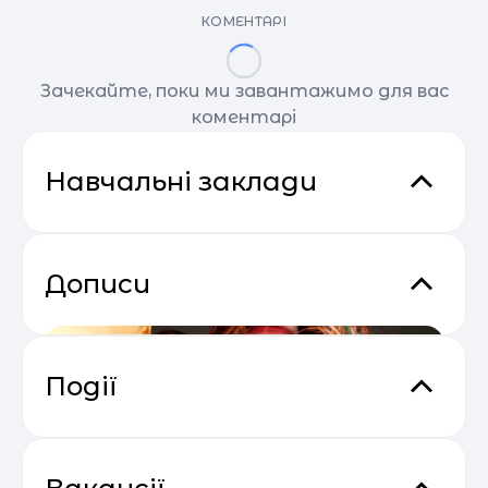
КОМЕНТАРІ
Зачекайте, поки ми завантажимо для вас
коментарі
Навчальні заклади
Дописи
Події
Відеокурс від SendPulse “Email
04.05
Маркетинг”