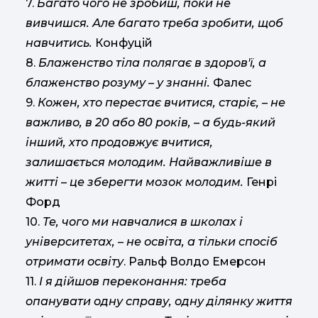
7.
Багато чого не зробиш, поки не
вивчишся. Але багато треба зробити, щоб
навчитись.
Конфуцій
8.
Блаженство тіла полягає в здоров'ї, а
блаженство розуму – у знанні.
Фалес
9.
Кожен, хто перестає вчитися, старіє, – не
важливо, в 20 або 80 років, – а будь-який
інший, хто продовжує вчитися,
залишається молодим. Найважливіше в
житті – це зберегти мозок молодим.
Генрі
Форд
10.
Те, чого ми навчалися в школах і
університетах, – не освіта, а тільки спосіб
отримати освіту
. Ральф Волдо Емерсон
11.
І я дійшов переконання: треба
опанувати одну справу, одну ділянку життя