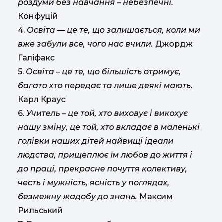
роздуми без навчання – небезпечні.
Конфуцій
4.
Освіта — це те, що залишається, коли ми
вже забули все, чого нас вчили.
Джордж
Галіфакс
5.
Освіта – це те, що більшість отримує,
багато хто передає та лише деякі мають.
Карл Краус
6.
Учитель – це той, хто виховує і викохує
нашу зміну, це той, хто вкладає в маленькі
голівки наших дітей найвищі ідеали
людства, прищеплює їм любов до життя і
до праці, прекрасне почуття колективу,
честь і мужність, ясність у поглядах,
безмежну жадобу до знань.
Максим
Рильський