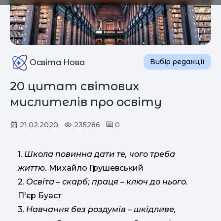
Вибір редакції
Освіта Нова
20 цитат світових
мислителів про освіту
21.02.2020
235286
0
1.
Школа повинна дати те, чого треба
життю.
Михайло Грушевський
2.
Освіта – скарб; праця – ключ до нього.
П'єр Буаст
3.
Навчання без роздумів – шкідливе,