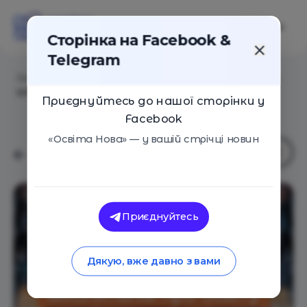
Сторінка на Facebook &
Telegram
Головна
/
Статті
/
20 цитат світових мислителів про
освіту
Приєднуйтесь до нашої сторінки у
Facebook
«Освіта Нова» — у вашій стрічці новин
Приєднуйтесь
Дякую, вже давно з вами