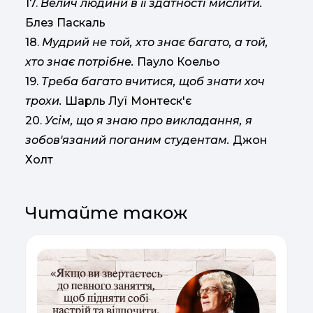
17.
Велич людини в її здатності мислити.
Блез Паскаль
18.
Мудрий не той, хто знає багато, а той,
хто знає потрібне.
Пауло Коельо
19.
Треба багато вчитися, щоб знати хоч
трохи.
Шарль Луї Монтеск'є
20.
Усім, що я знаю про викладання, я
зобов'язаний поганим студентам.
Джон
Холт
Читайте також