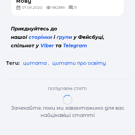
мову
07.09.2020
982389
31
Приєднуйтесь до
нашої
сторінки
і
групи
у Фейсбуці,
спільнот у
Viber
та
Telegram
Теги:
цитата
,
цитати про освіту
ПОПУЛЯРНІ СТАТТІ
Зачекайте, поки ми завантажимо для вас
найцікавіші статті