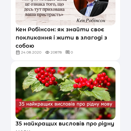
Кен Робінсон: як знайти своє
покликання і жити в злагоді з
собою
24.08.2020
20878
0
35 найкращих висловів про рідну