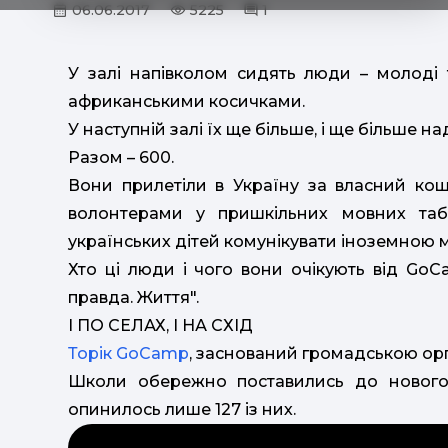
06.06.2017
5225
1
У залі напівколом сидять люди – молоді та
африканськими косичками.
У наступній залі їх ще більше, і ще більше на
Разом – 600.
Вони прилетіли в Україну за власний кошт
волонтерами у пришкільних мовних та
українських дітей комунікувати іноземною 
Хто ці люди і чого вони очікують від GoC
правда. Життя".
І ПО СЕЛАХ, І НА СХІД
Торік GoCamp
, заснований громадською орг
Школи обережно поставились до нового
опинилось лише 127 із них.