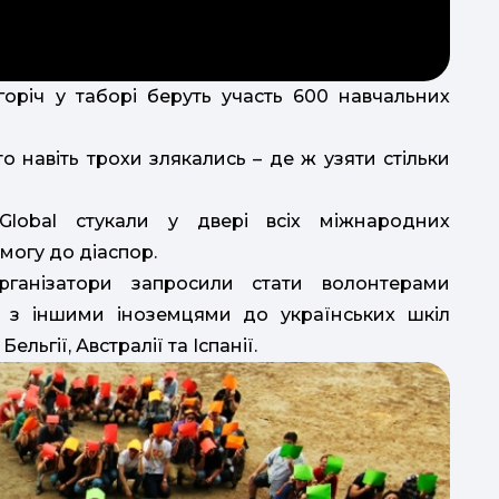
горіч у таборі беруть участь 600 навчальних
а
в
вік
о навіть трохи злякались – де ж узяти стільки
на
"
Global стукали у двері всіх міжнародних
6-1
могу до діаспор.
"
ганізатори запросили стати волонтерами
(8-12 
ді
м з іншими іноземцями до українських шкіл
"
ельгії, Австралії та Іспанії.