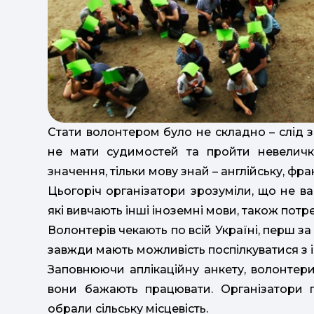
Стати волонтером було не складно – слід з
не мати судимостей та пройти невеличке
значення, тільки мову знай – англійську, фра
Цьогоріч організатори зрозуміли, що не ва
які вивчають інші іноземні мови, також потр
Волонтерів чекають по всій Україні, перш за 
завжди мають можливість поспілкуватися з 
Заповнюючи аплікаційну анкету, волонтери
вони бажають працювати. Організатори 
обрали сільську місцевість.