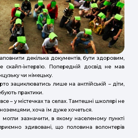
аповнити декілька документів, бути здоровим,
 скайп-інтерв’ю. Попередній досвід не мав
нцузьку чи німецьку.
рто зациклюватись лише на англійській – діти,
ебують практики.
все – у містечках та селах. Тамтешні школярі не
іноземцями, хоча їм дуже хочеться.
 могли зазначити, в якому населеному пункті
приємно здивовані, що половина волонтерів