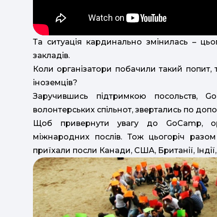
Та ситуація кардинально змінилась – цьо
закладів.
Коли організатори побачили такий попит, т
іноземців?
Заручившись підтримкою посольств, Go
волонтерських спільнот, звертались по допо
Щоб привернути увагу до GoCamp, ор
міжнародних послів. Тож цьогоріч разо
приїхали посли Канади, США, Британії, Індії, Б