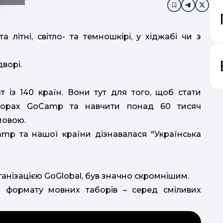
Додати в за
 літні, світло- та темношкірі, у хіджабі чи з
дворі.
 із 140 країн. Вони тут для того, щоб стати
борах GoCamp та навчити понад 60 тисяч
мовою.
amp та нашої країни дізнавалася "Українська
анізацією GoGlobal, був значно скромнішим.
 формату мовних таборів – серед сміливих