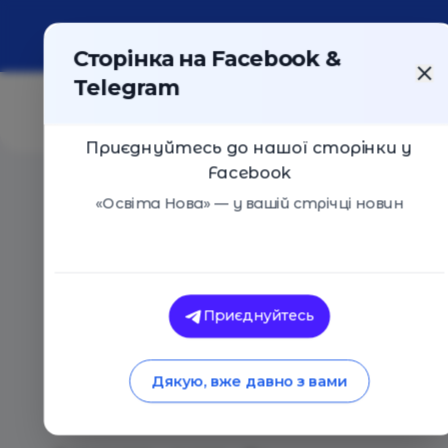
Про портал
Реклама
Контакти
Сторінка на Facebook &
Telegram
Приєднуйтесь до нашої сторінки у
Facebook
Головна
/
Статті
/
Хочеш змінити світ – надихай діте
«Освіта Нова» — у вашій стрічці новин
Оглядові статті
Додат
Лілія Бабенко
Хочеш змінити світ
Приєднуйтесь
робитимуть одразу
Дякую, вже давно з вами
Україні