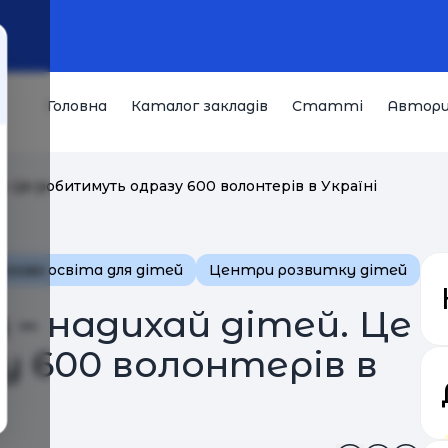
Головна
Каталог закладів
Статті
Автор
й. Це робитимуть одразу 600 волонтерів в Україні
кова освіта для дітей
Центри розвитку дітей
 – надихай дітей. Це
 600 волонтерів в