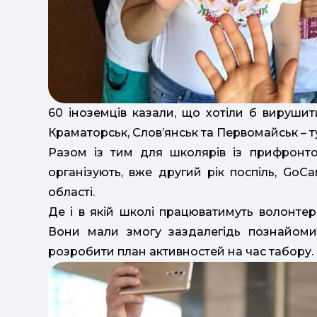
60 іноземців казали, що хотіли б вирушит
Краматорськ, Слов’янськ та Первомайськ – т
Разом із тим для школярів із прифронто
організують, вже другий рік поспіль, GoC
області.
Де і в якій школі працюватимуть волонтери
Вони мали змогу заздалегідь познайоми
розробити план активностей на час табору.