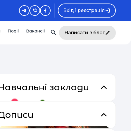
Вхід і реєстрація
и
Події
Вакансії
Написати в блог
Навчальні заклади
Дописи