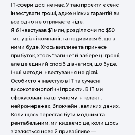
IT-сфери досі не має. У такі проєкти є сенс
інвестувати гроші, адже ніяких гарантій ви
все одно не отримаєте ніде.
Я б інвестував $1 млн, розділяючи по $50
тис. у різні компанії, та подивився б, що з
ними буде. Хтось випливе та принесе
прибуток, хтось “загине” й забере ці гроші,
але це єдиний спосіб дізнатися, що буде.
Інші методи інвестування не дієві.
Особисто я інвестую в IT та сучасні
високотехнологічні проєкти. В IT ми
сфокусовані на штучному інтелекті,
нейромережах, блокчейні, великих даних.
Коли щось перестає бути модним та
рентабельним, ми кидаємо це, коли щось
з’являється нове й привабливе —