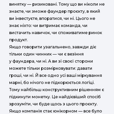
винятку — ризиковані. Тому що ви ніколи не
знаєте, чи зможе фаундер проєкту, в який
ви інвестуєте, впоратися, чи ні. Цього не
знає ніхто: чи витримає команда, чи
вистачить навичок, чи споживатиме ринок
продукт.
Якщо говорити узагальнено, завжди діє
тільки один чинник — чи є везіння
у фаундера, чи ні. А ви зі своєї сторони
можете тільки розмірковувати: давати
гроші, чи ні. Й все одно усі ваші міркування
марні, бо нічого не підкорюється логіці.
Тому найбільш конструктивним рішенням є
підкинути монетку. Це найдієвіший спосіб
зрозуміти, чи буде щось з цього проєкту.
Якщо компанія стає юнікорном — все було