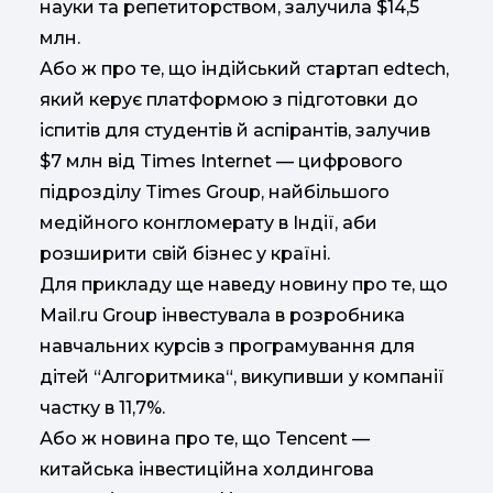
науки та репетиторством, залучила $14,5
млн.
Або ж про те, що індійський стартап edtech,
який керує платформою з підготовки до
іспитів для студентів й аспірантів, залучив
$7 млн від Times Internet — цифрового
підрозділу Times Group, найбільшого
медійного конгломерату в Індії, аби
розширити свій бізнес у країні.
Для прикладу ще наведу новину про те, що
Mail.ru Group інвестувала в розробника
навчальних курсів з програмування для
дітей “Алгоритмика“, викупивши у компанії
частку в 11,7%.
Або ж новина про те, що Tencent —
китайська інвестиційна холдингова