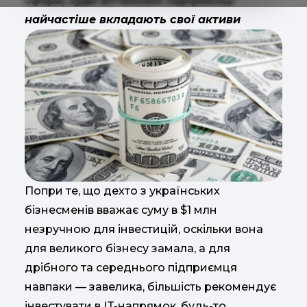
сфери, куди вітчизняні підприємці
найчастіше вкладають свої активи
Попри те, що дехто з українських
бізнесменів вважає суму в $1 млн
незручною для інвестицій, оскільки вона
для великого бізнесу замала, а для
дрібного та середнього підприємця
навпаки — завелика, більшість рекомендує
інвестувати в IT-напрямок, будь-то