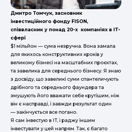
Дмитро Томчук, засновник
інвестиційного фонду FISON,
співвласник у понад 20-х компаніях в IT-
сфері
$1 мільйон — сума незручна. Вона замала
для якихось конструктивних кроків у
великому бізнесі на масштабних проєктах,
та завелика для середнього бізнесу. Я знаю
з досвіду, що завеликі суми спантеличують
дрібного та середнього фаундера та
змушують його вважати себе крутішим, ніж
він є насправді, і завжди результат один
— закінчується все погано.
Я сам інвестую в IT, і раджу іншим
інвестувати у цей напрям. Так, є багато