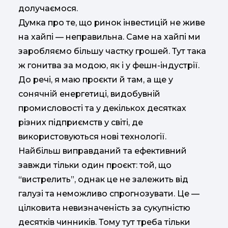
долучаємося.
Думка про те, що ринок інвестицій не живе
на хайпі — неправильна. Саме на хайпі ми
заробляємо більшу частку грошей. Тут така
ж гонитва за модою, як і у фешн-індустрії.
До речі, я маю проєкти й там, а ще у
сонячній енергетиці, видобувній
промисловості та у декількох десятках
різних підприємств у світі, де
використовуються нові технології.
Найбільш виправданий та ефективний
завжди тільки один проєкт: той, що
“вистрелить”, однак це не залежить від
галузі та неможливо спрогнозувати. Це —
цілковита невизначеність за сукупністю
десятків чинників. Тому тут треба тільки