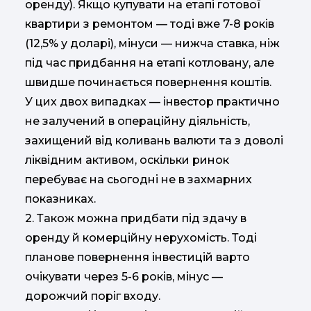
оренду). Якщо купувати на етапі готової
квартири з ремонтом — тоді вже 7-8 років
(12,5% у доларі), мінуси — нижча ставка, ніж
під час придбання на етапі котловану, але
швидше починається повернення коштів.
У цих двох випадках — інвестор практично
не залучений в операційну діяльність,
захищений від коливань валюти та з доволі
ліквідним активом, оскільки ринок
перебуває на сьогодні не в захмарних
показниках.
2. Також можна придбати під здачу в
оренду й комерційну нерухомість. Тоді
планове повернення інвестицій варто
очікувати через 5-6 років, мінус —
дорожчий поріг входу.