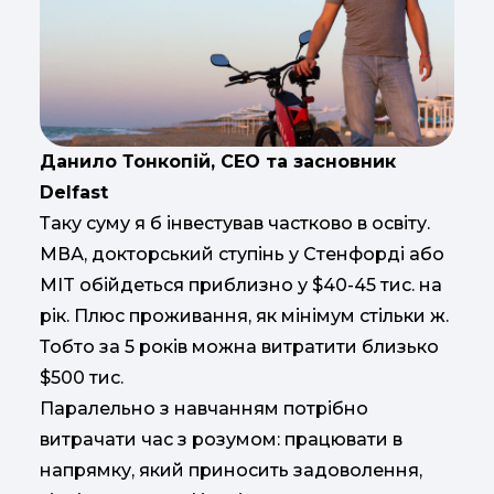
Данило Тонкопiй, CEO та засновник
Delfast
Таку суму я б інвестував частково в освіту.
МВА, докторський ступінь у Стенфорді або
MIT обійдеться приблизно у $40-45 тис. на
рік. Плюс проживання, як мінімум стільки ж.
Тобто за 5 років можна витратити близько
$500 тис.
Паралельно з навчанням потрібно
витрачати час з розумом: працювати в
напрямку, який приносить задоволення,