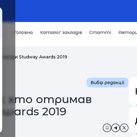
Головна
Каталог закладів
Статті
Автор
агороди Studway Awards 2019
Вибір редакції
: хто отримав
wards 2019
Додати в за