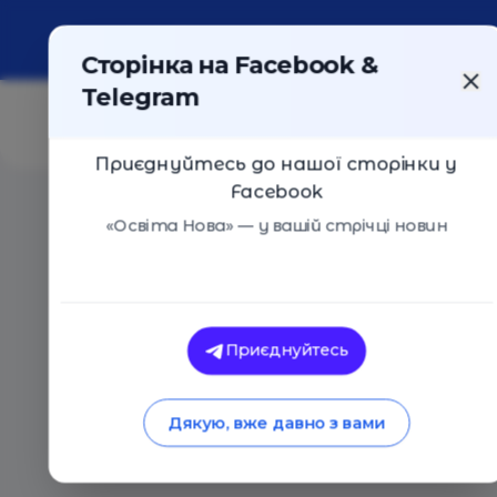
Про портал
Реклама
Контакти
Сторінка на Facebook &
Telegram
Приєднуйтесь до нашої сторінки у
Facebook
Головна
/
Статті
/
Талановита молодь: хто отримав н
«Освіта Нова» — у вашій стрічці новин
Анна Печерна
Талановита молодь
Приєднуйтесь
нагороди Studway A
Дякую, вже давно з вами
28.11.2019
4893
0