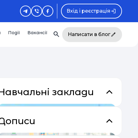
Вхід і реєстрація
и
Події
Вакансії
Написати в блог
Навчальні заклади
Дописи
кладки