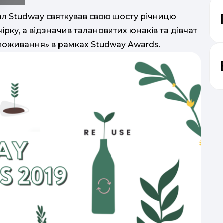
ал Studway святкував свою шосту річницю
чірку, а відзначив талановитих юнаків та дівчат
споживання» в рамках Studway Awards.
м