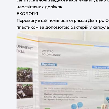
світиться вночі завдяки накопиченій удень 
неосвітлених доріжок.
ЕКОЛОГІЯ
Перемогу в цій номінації отримав Дмитро С
пластиком за допомогою бактерій у капсула