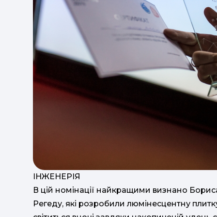
ІНЖЕНЕРІЯ
В цій номінації найкращими визнано Бориса
Регеду, які розробили люмінесцентну плитку