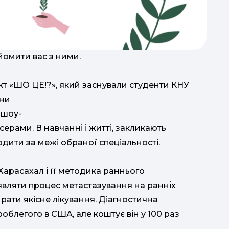
йомити вас з ними.
т «ШО ЦЕ!?», який заснували студенти КНУ
це: Найкра
они
 шоу-
ерами. В навчанні і житті, закликають
дити за межі обраної спеціальності.
Харасахал і її методика раннього
иявляти процес метастазування на ранніх
ирати якісне лікування. Діагностична
зроблегого в США, але коштує він у 100 раз