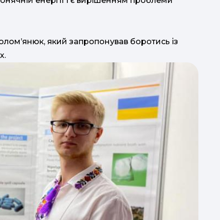
сонячній енергії і є вирішенням проблеми
олом’янюк, який запропонував боротись із
х.