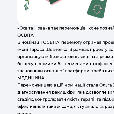
«Освіта Нова» вітає переможців і хоче позна
ОСВІТА
В номінації ОСВІТА перемогу отримав проек
імені Тараса Шевченка. В рамках проекту в
організовують безкоштовні лекції із зірками
бізнесу, відомими бізнесменами та інфлюенс
засновники освітньої платформи, треба вихо
МЕДИЦИНА
Переможницею в цій номінації стала Ольга 
діагностування раку шкіри, яка дозволяє в
стадіях, контролювати якість терапії та підб
ефективність така ж сама, як і у аналога, ро
менше.