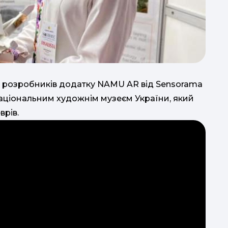
а розробників додатку NAMU AR від Sensorama
аціональним художнім музеєм України, який
врів.