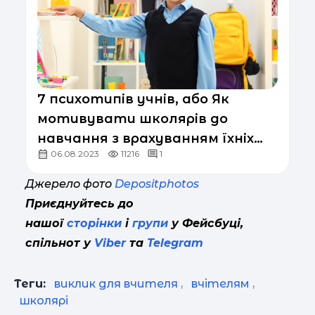
7 психотипів учнів, або Як
мотивувати школярів до
навчання з врахуванням їхніх
06.08.2023
11216
1
психологічних особливостей
Джерело фото
Depositphotos
Приєднуйтесь до
нашої
сторінки
і
групи
у Фейсбуці,
спільнот у
Viber
та
Telegram
Теги:
виклик для вчителя
,
вчітелям
,
школярі