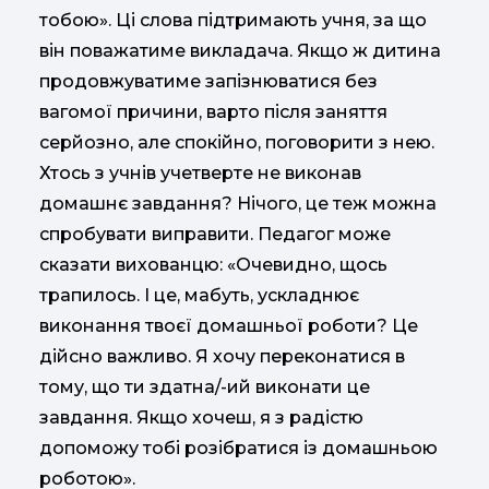
тобою». Ці слова підтримають учня, за що
він поважатиме викладача. Якщо ж дитина
продовжуватиме запізнюватися без
вагомої причини, варто після заняття
серйозно, але спокійно, поговорити з нею.
Хтось з учнів учетверте не виконав
домашнє завдання? Нічого, це теж можна
спробувати виправити. Педагог може
сказати вихованцю: «Очевидно, щось
трапилось. І це, мабуть, ускладнює
виконання твоєї домашньої роботи? Це
дійсно важливо. Я хочу переконатися в
тому, що ти здатна/-ий виконати це
завдання. Якщо хочеш, я з радістю
допоможу тобі розібратися із домашньою
роботою».