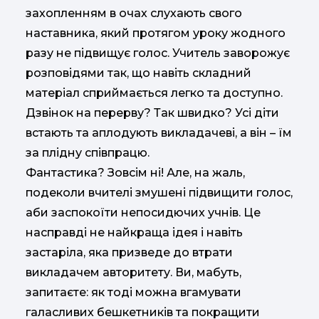
захопленням в очах слухають свого
наставника, який протягом уроку жодного
разу не підвищує голос. Учитель заворожує
розповідями так, що навіть складний
матеріал сприймається легко та доступно.
Дзвінок на перерву? Так швидко? Усі діти
встають та аплодують викладачеві, а він – їм
за плідну співпрацю.
Фантастика? Зовсім ні! Але, на жаль,
подеколи вчителі змушені підвищити голос,
аби заспокоїти непосидючих учнів. Це
насправді не найкраща ідея і навіть
застаріла, яка призведе до втрати
викладачем авторитету. Ви, мабуть,
запитаєте: як тоді можна вгамувати
галасливих бешкетників та покращити