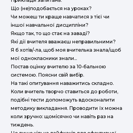
Приклади запитань:
Що (не)подобається на уроках?
Чи можеш ти краще навчатися з тієї чи
іншої навчальної дисципліни?
Якщо так, то що стає на заваді?
Які дії вчителя вважаєш неправильними?
Я б хотів/-ла, щоб моя вчителька знала/щоб
мої однокласники знали...
Постав оцінку вчителю за 10-бальною
системою. Поясни свій вибір.
На такі опитування наважитись складно.
Коли вчитель творчо ставиться до роботи,
подібні тести допоможуть вдосконалити
методику викладання. Проводити їх можна
коли зручно: щомісячно чи навіть раз на
тиждень.