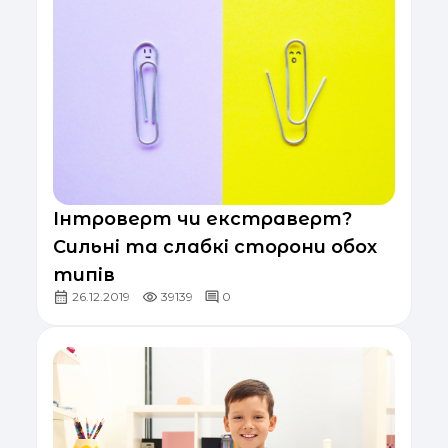
Інтроверт чи екстраверт?
Сильні та слабкі сторони обох
типів
26.12.2019
39139
0