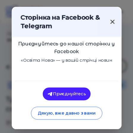
Сторінка на Facebook &
Telegram
Головна
/
Статті
/
Три лайфхаки для саморозвитку
вчителів
Приєднуйтесь до нашої сторінки у
Facebook
«Освіта Нова» — у вашій стрічці новин
Як це працює
Поради
Освіта Нова
Приєднуйтесь
Три лайфхаки для
саморозвитку вчителів
Дякую, вже давно з вами
29.10.2019
8047
0