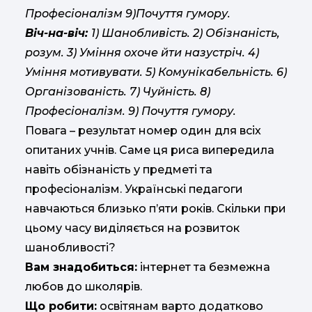
Професіоналізм 9)Почуття гумору.
Віч-на-віч:
1) Шанобливість. 2) Обізнаність,
розум. 3) Уміння охоче йти назустріч. 4)
Уміння мотивувати. 5) Комунікабельність. 6)
Організованість. 7) Чуйність. 8)
Професіоналізм. 9) Почуття гумору.
Повага – результат номер один для всіх
опитаних учнів. Саме ця риса випередила
навіть обізнаність у предметі та
професіоналізм. Українські педагоги
навчаються близько п’яти років. Скільки при
цьому часу виділяється на розвиток
шанобливості?
Вам знадобиться:
інтернет та безмежна
любов до школярів.
Що робити:
освітянам варто додатково