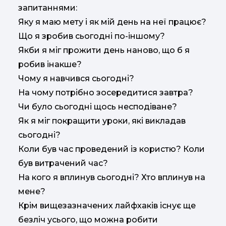
запитаннями:
Яку я маю мету і як мій день на неї працює?
Що я зробив сьогодні по-іншому?
Якби я міг прожити день наново, що б я
робив інакше?
Чому я навчився сьогодні?
На чому потрібно зосередитися завтра?
Чи було сьогодні щось несподіване?
Як я міг покращити уроки, які викладав
сьогодні?
Коли був час проведений із користю? Коли
був витрачений час?
На кого я вплинув сьогодні? Хто вплинув на
мене?
Крім вищезазначених лайфхаків існує ще
безліч усього, що можна робити