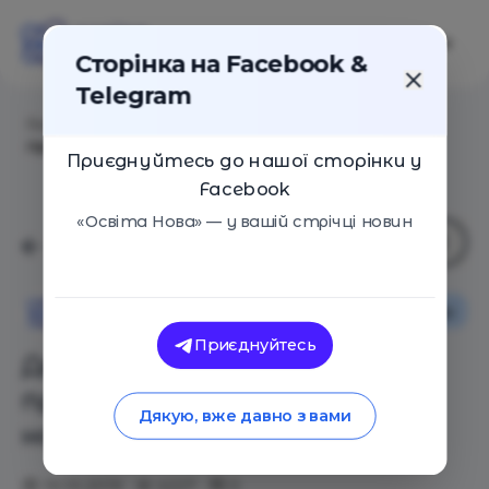
Сторінка на Facebook &
Telegram
Головна
/
Статті
/
Де у студента є шанс
працевлаштуватися найкраще?
Приєднуйтесь до нашої сторінки у
Facebook
«Освіта Нова» — у вашій стрічці новин
Поради
Освіта Нова
Приєднуйтесь
Де у студента є шанс
працевлаштуватися
Дякую, вже давно з вами
найкраще?
10.10.2019
4227
0