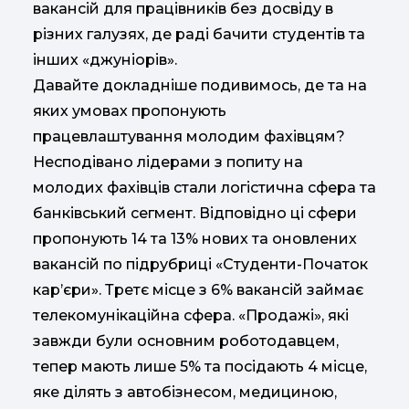
вакансій для працівників без досвіду в
різних галузях, де раді бачити студентів та
інших «джуніорів».
Давайте докладніше подивимось, де та на
яких умовах пропонують
працевлаштування молодим фахівцям?
Несподівано лідерами з попиту на
молодих фахівців стали логістична сфера та
банківський сегмент. Відповідно ці сфери
пропонують 14 та 13% нових та оновлених
вакансій по підрубриці «Студенти-Початок
кар’єри». Третє місце з 6% вакансій займає
телекомунікаційна сфера. «Продажі», які
завжди були основним роботодавцем,
тепер мають лише 5% та посідають 4 місце,
яке ділять з автобізнесом, медициною,