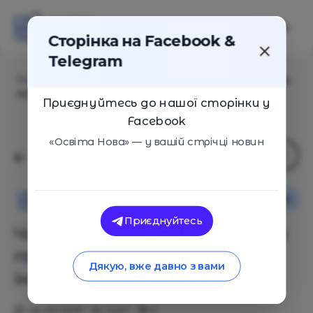
Сторінка на Facebook &
Telegram
Головна
/
Статті
/
Чи легко в Україні отримати гарну
освіту в сфері інвестицій?
Приєднуйтесь до нашої сторінки у
Facebook
«Освіта Нова» — у вашій стрічці новин
Освіта в Україні
Освіта Нова
Приєднуйтесь
Чи легко в Україні отримати
гарну освіту в сфері
Дякую, вже давно з вами
інвестицій?
06.09.2019
2427
0