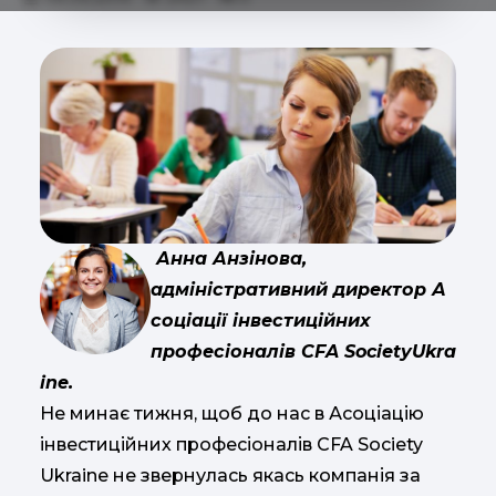
Анна Анзінова,
адміністративний директор А
соціації інвестиційних
професіоналів CFA
Society
Ukra
ine.
Не минає тижня, щоб до нас в Асоціацію
інвестиційних професіоналів CFA Society
Ukraine не звернулась якась компанія за