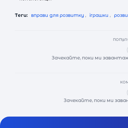
Теги:
вправи для розвитку
,
іграшки
,
розв
ПОПУЛЯ
Зачекайте, поки ми завантаж
КОМ
Зачекайте, поки ми зав