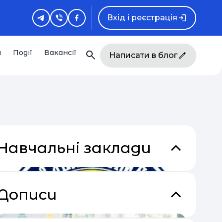
Вхід і реєстрація
и
Події
Вакансії
Написати в блог
Навчальні заклади
Дописи
кладки