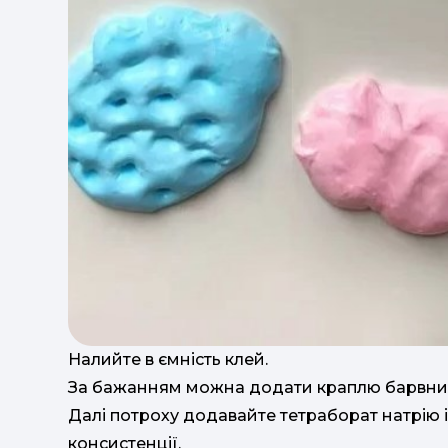
Налийте в ємність клей.
За бажанням можна додати краплю барвник
Далі потроху додавайте тетраборат натрію і
консистенції.