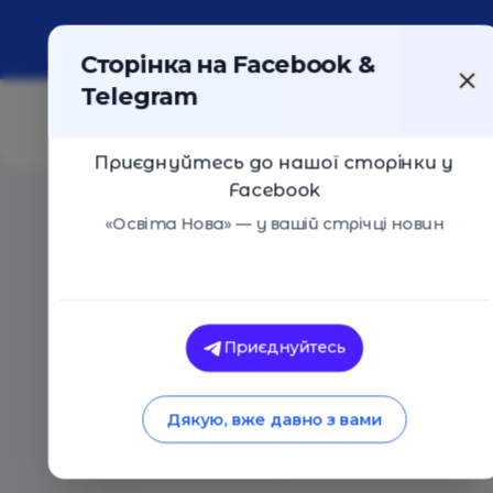
Про портал
Реклама
Контакти
Сторінка на Facebook &
Telegram
Приєднуйтесь до нашої сторінки у
Facebook
Головна
/
Статті
/
Робимо слайм вдома
«Освіта Нова» — у вашій стрічці новин
Освіта Нова
Робимо слайм вдом
Приєднуйтесь
03.09.2019
12330
0
Дякую, вже давно з вами