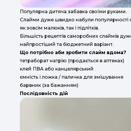
Популярна дитяча забавка своїми руками.
Слайми дуже швидко набули популярності се
як зовсім малюків, так і підлітків.
Більшість рецептів саморобних слаймів дуж
найпростіший та бюджетний варіант.
Що потрібно аби зробити слайм вдома?
тетраборат натрію (продається в аптеках)
клей ПВА або канцелярський
ємність і ложка / паличка для змішування
барвник (за бажанням)
Послідовність дій