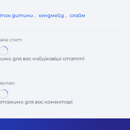
иток дитини
,
хендмейд
,
слайм
РНІ СТАТТІ
имо для вас найцікавіші статті
ЕНТАРІ
антажимо для вас коментарі