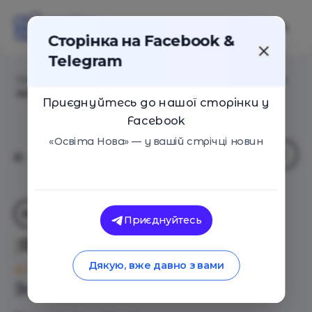
Сторінка на Facebook &
Telegram
Головна
/
Навчальні заклади
/
Спеціалізовна школа
Kebeta School
Приєднуйтесь до нашої сторінки у
Facebook
«Освіта Нова» — у вашій стрічці новин
Приєднуйтесь
Спеціалізовна школа Kebeta
School
Дякую, вже давно з вами
Оцінка 0 - 0 голосів
Загальний опис