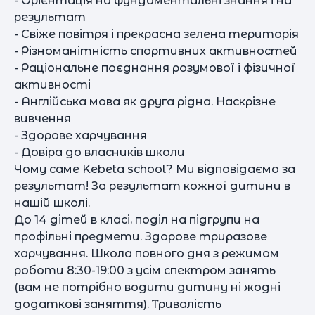
- Орієнтація на фундаментальні знання і на
результат
- Свіже повітря і прекрасна зелена територія
- Різноманітність спортивних активностей
- Раціональне поєднання розумової і фізичної
активності
- Англійська мова як друга рідна. Наскрізне
вивчення
- Здорове харчування
- Довіра до власників школи
Чому саме Kebeta school? Ми відповідаємо за
результат! За результат кожної дитини в
нашій школі.
До 14 дітей в класі, поділ на підгрупи на
профільні предмети. Здорове триразове
харчування. Школа повного дня з режимом
роботи 8:30-19:00 з усім спектром занять
(вам не потрібно водити дитину ні жодні
додаткові заняття). Тривалість