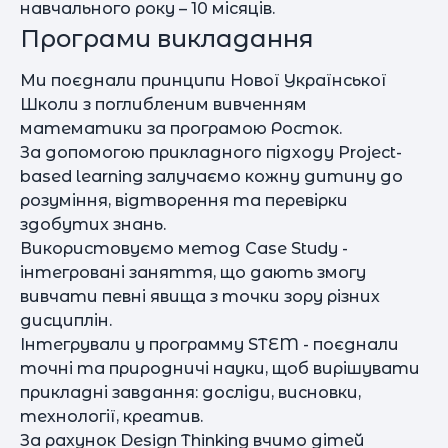
навчального року – 10 місяців.
Програми викладання
Ми поєднали принципи Нової Української
Школи з поглибленим вивченням
математики за програмою Росток.
За допомогою прикладного підходу Project-
based learning залучаємо кожну дитину до
розуміння, відтворення та перевірки
здобутих знань.
Використовуємо метод Case Study -
інтегровані заняття, що дають змогу
вивчати певні явища з точки зору різних
дисциплін.
Інтегрували у программу STEM - поєднали
точні та природничі науки, щоб вирішувати
прикладні завдання: досліди, висновки,
технології, креатив.
За рахунок Design Thinking вчимо дітей