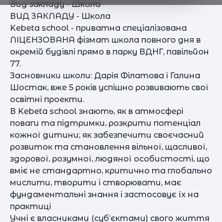
Вид закладу - Школа
ВИД ЗАКЛАДУ - Школа
Kebeta school - приватна спеціалізована
ЛІЦЕНЗОВАНА фізмат школа повного дня в
окремій будівлі прямо в парку ВДНГ, павільйон
77.
Засновники школи: Дарія Філатова і Галина
Шостак, вже 5 років успішно розвивають свої
освітні проекти.
В Kebeta school знають, як в атмосфері
поваги та підтримки, розкрити потенціал
кожної дитини; як забезпечити своєчасний
розвиток та становлення вільної, щасливої,
здорової, розумної, людяної особистості, що
вміє не стандартно, критично та глобально
мислити, творити і створювати, має
фундаментальні знання і застосовує їх на
практиці
Учні є власниками (суб’єктами) свого життя