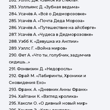
282. Уоллс Дж. «Замок из стекла».
283. Уолльямс Д. «Зубная ведьма»
284. Усачёв А. «Всё о Дедморозовке»
285. Усачёв А. «Почта Деда Мороза»
286. Усачёв А. «Путешествие на айсберге»
287. Усачёв А. «Чудеса в Дедморозовке»
288. Уэбб К. «Девушка из Англии»
289. Уэллс Г. «Война миров»
290. Фет А. «Что ты, голубчик, задумчив
сидишь…»
291. Фонвизин Д. «Недоросль»
292. Фрай М. «Лабиринты, Хроники и
Сновидения Ехо»
293. Франк. А. «Дневник Анны Франк»
294. Хайтани К. «Взгляд кролика»
295. Хаксли О. «О дивный новый мир»