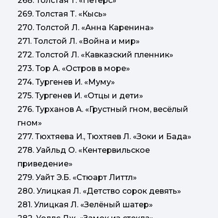
268. Толстая Т. «Петерс»
269. Толстая Т. «Кысь»
270. Толстой Л. «Анна Каренина»
271. Толстой Л. «Война и мир»
272. Толстой Л. «Кавказский пленник»
273. Тор А. «Остров в море»
274. Тургенев И. «Муму»
275. Тургенев И. «Отцы и дети»
276. Турханов А. «Грустный гном, весёлый
гном»
277. Тюхтяева И., Тюхтяев Л. «Зоки и Бада»
278. Уайльд О. «Кентервильское
приведение»
279. Уайт Э.Б. «Стюарт Литтл»
280. Улицкая Л. «Детство сорок девять»
281. Улицкая Л. «Зелёный шатер»