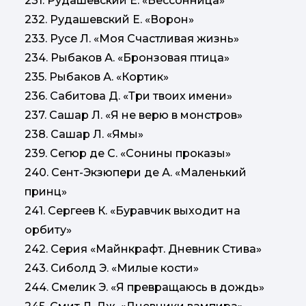
231. Рудашевский Е. «Бессонница»
232. Рудашевский Е. «Ворон»
233. Русе Л. «Моя Счастливая жизнь»
234. Рыбаков А. «Бронзовая птица»
235. Рыбаков А. «Кортик»
236. Сабитова Д. «Три твоих имени»
237. Сашар Л. «Я не верю в монстров»
238. Сашар Л. «Ямы»
239. Сегюр де С. «Сонины проказы»
240. Сент-Экзюпери де А. «Маленький
принц»
241. Сергеев К. «Буравчик выходит на
орбиту»
242. Серия «Майнкрафт. Дневник Стива»
243. Сиболд Э. «Милые кости»
244. Смелик Э. «Я превращаюсь в дождь»