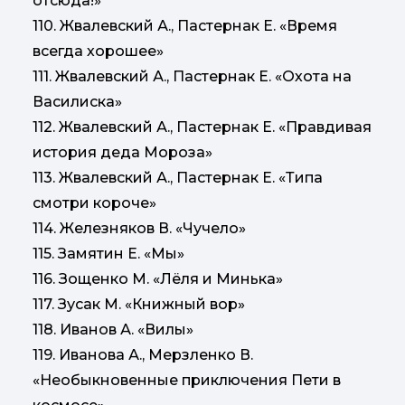
отсюда!»
110. Жвалевский А., Пастернак Е. «Время
всегда хорошее»
111. Жвалевский А., Пастернак Е. «Охота на
Василиска»
112. Жвалевский А., Пастернак Е. «Правдивая
история деда Мороза»
113. Жвалевский А., Пастернак Е. «Типа
смотри короче»
114. Железняков В. «Чучело»
115. Замятин Е. «Мы»
116. Зощенко М. «Лёля и Минька»
117. Зусак М. «Книжный вор»
118. Иванов А. «Вилы»
119. Иванова А., Мерзленко В.
«Необыкновенные приключения Пети в