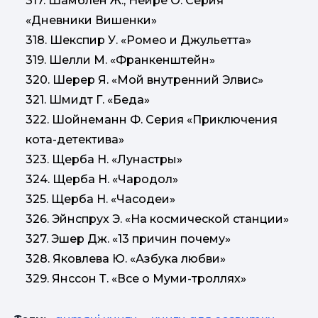
317. Шамблен Ж., Нейре О. Серия
«Дневники Вишенки»
318. Шекспир У. «Ромео и Джульетта»
319. Шелли М. «Франкенштейн»
320. Шерер Я. «Мой внутренний Элвис»
321. Шмидт Г. «Беда»
322. Шойнеманн Ф. Серия «Приключения
кота-детектива»
323. Щерба Н. «Лунастры»
324. Щерба Н. «Чародол»
325. Щерба Н. «Часодеи»
326. Эйнспрух Э. «На космической станции»
327. Эшер Дж. «13 причин почему»
328. Яковлева Ю. «Азбука любви»
329. Янссон Т. «Все о Муми-троллях»