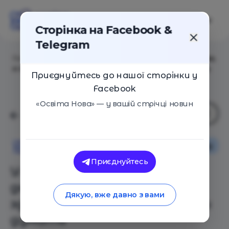
Сторінка на Facebook &
Telegram
Головна
/
Статті
/
У меня два родных языка с детства,
и это не так здорово, как многие привыкли думать
Приєднуйтесь до нашої сторінки у
Facebook
«Освіта Нова» — у вашій стрічці новин
Особистий досвід
Освіта Нова
Приєднуйтесь
У меня два родных языка с
детства, и это не так
Дякую, вже давно з вами
здорово, как многие привыкли
думать