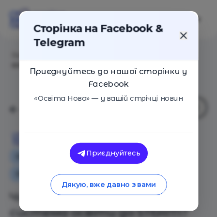
Сторінка на Facebook &
Telegram
Головна
/
Статті
/
Чи готова українська система
освіти до STEAM?
Приєднуйтесь до нашої сторінки у
Facebook
«Освіта Нова» — у вашій стрічці новин
Освіта Нова
Приєднуйтесь
Особистий досвід
Як це працює
Освіта в Україні
Дякую, вже давно з вами
Чи готова українська
система освіти до STEAM?