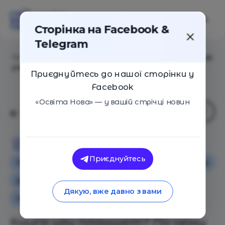
Сторінка на Facebook &
Telegram
Головна
/
Статті
/
Книга или планшет? По чему лучше
учиться в школе
Приєднуйтесь до нашої сторінки у
Facebook
«Освіта Нова» — у вашій стрічці новин
Освіта Нова
Приєднуйтесь
Особистий досвід
Освіта в Україні
Поради
Додаткова освіта для дітей
Дякую, вже давно з вами
Навчальні матеріали
Книга или планшет? По чему