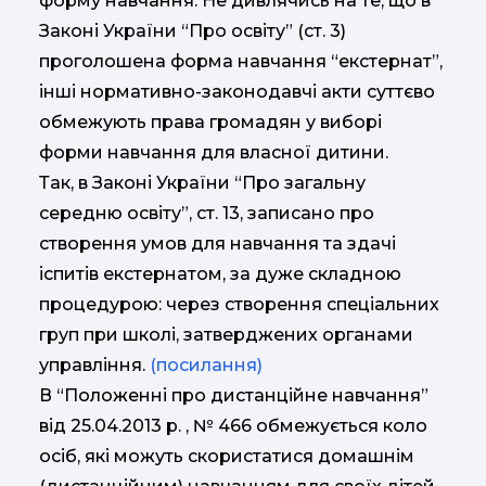
форму навчання. Не дивлячись на те, що в
Законі України “Про освіту” (ст. 3)
проголошена форма навчання “екстернат”,
інші нормативно-законодавчі акти суттєво
обмежують права громадян у виборі
форми навчання для власної дитини.
Так, в Законі України “Про загальну
середню освіту”, ст. 13, записано про
створення умов для навчання та здачі
іспитів екстернатом, за дуже складною
процедурою: через створення спеціальних
груп при школі, затверджених органами
управління.
(посилання)
В “Положенні про дистанційне навчання”
від 25.04.2013 р. , № 466 обмежується коло
осіб, які можуть скористатися домашнім