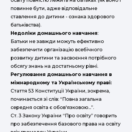
освіту повністю лежить на батьках (як воно і
повинне бути, адже відповідальне
ставлення до дитини - ознака здорового
батьківства).
Недоліки домашнього навчання
:
Батьки не завжди можуть ефективно
забезпечити організацію всебічного
розвитку дитини та засвоєння потрібного
обсягу знань на достатньому рівні.
Регулювання домашнього навчання в
міжнародному та Українському праві:
Стаття 53 Конституції України, зокрема,
починається зі слів: “Повна загальна
середня освіта є обов'язковою...”.
Ст. 3 Закону України “Про освіту” говорить
про забезпечення базового права на освіту