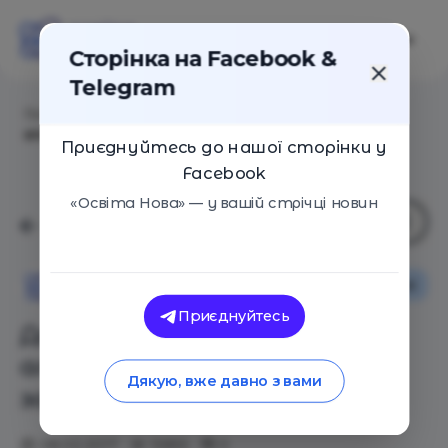
Сторінка на Facebook &
Telegram
Головна
/
Статті
/
Домашнє навчання як
альтернативна форма загальної середньої освіти
Приєднуйтесь до нашої сторінки у
Facebook
«Освіта Нова» — у вашій стрічці новин
Основи
Освіта в Україні
Освіта Нова
Приєднуйтесь
Домашнє навчання як
альтернативна форма
Дякую, вже давно з вами
загальної середньої освіти
08.02.2017
15855
0