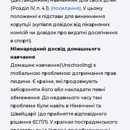
(дистанційним) навчанням для своїх дітей
(Розділ IV, п. 4.1).
(посилання)
. У цьому
положенні є підстави для виникнення
корупції (купівля довідок від лікарняних
комісій чи довідок про видатні досягнення
в спорті).
Міжнародний досвід домашнього
навчання
Домашнє навчання(Unschooling) є
глобальною проблемою дотримання прав
людини. Є країни, які продовжують
забороняти його або накладати певні
обмеження. До недавнього часу такі
проблеми були навіть в Німеччині та
Швейцарії (до прийняття відповідного
рішення ЄСПЛ). У країнах пострадянського