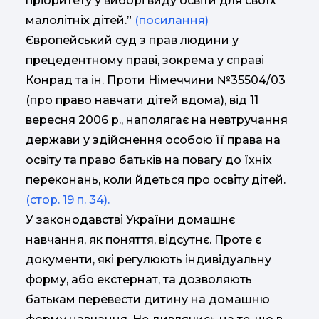
пріоритету у виборі виду освіти для своїх
малолітніх дітей.”
(посилання)
Європейський суд з прав людини у
прецедентному праві, зокрема у справі
Конрад та ін. Проти Німеччини №35504/03
(про право навчати дітей вдома), від 11
вересня 2006 р., наполягає на невтручання
держави у здійснення особою її права на
освіту та право батьків на повагу до їхніх
переконань, коли йдеться про освіту дітей.
(стор. 19 п. 34).
У законодавстві України домашнє
навчання, як поняття, відсутнє. Проте є
документи, які регулюють індивідуальну
форму, або екстернат, та дозволяють
батькам перевести дитину на домашню