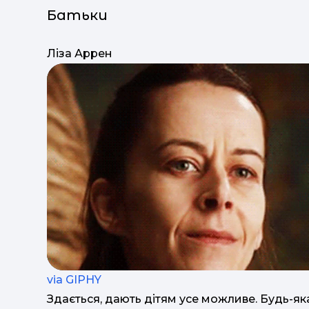
Батьки
Ліза Аррен
via GIPHY
Здається, дають дітям усе можливе. Будь-я