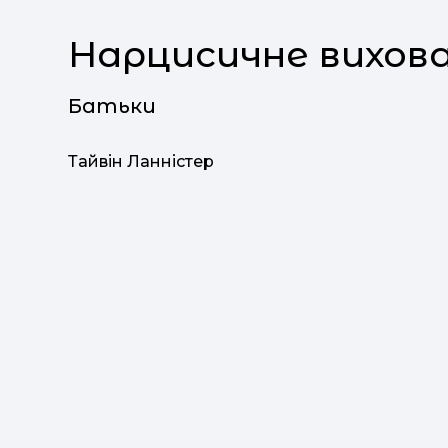
Нарцисичне вихов
Батьки
Тайвін Ланністер