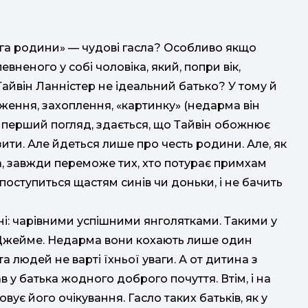
га родини» — чудові гасла? Особливо якщо
евненого у собі чоловіка, який, попри вік,
Тайвін Ланністер не ідеальний батько? У тому й
ження, захоплення, «картинку» (недарма він
а перший погляд, здається, що Тайвін обожнює
зити. Але йдеться лише про честь родини. Але, як
на, завжди переможе тих, хто потурає примхам
 поступиться щастям синів чи доньки, і не бачить
ні: чарівними успішними янголятками. Такими у
 Джейме. Недарма вони кохають лише один
 людей не варті їхньої уваги. А от дитина з
 у батька жодного доброго почуття. Втім, і на
вує його очікування. Гасло таких батьків, як у