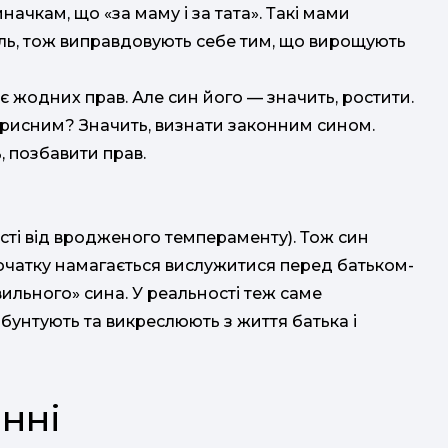
ачкам, що «за маму і за тата». Такі мами
ль, тож виправдовують себе тим, що вирощують
є жодних прав. Але син його — значить, ростити.
корисним? Значить, визнати законним сином.
, позбавити прав.
сті від вродженого темпераменту). Тож син
очатку намагається вислужитися перед батьком-
вильного» сина. У реальності теж саме
и бунтують та викреслюють з життя батька і
анні