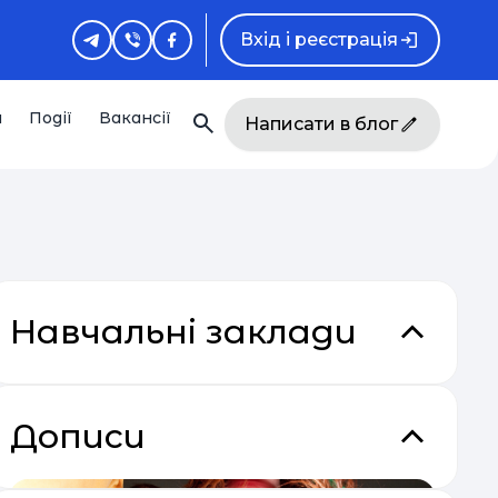
Вхід і реєстрація
и
Події
Вакансії
Написати в блог
Навчальні заклади
Дописи
акладки