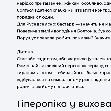
нерідко притаманне… жінкам, особливо, один
бояться здатися слабкими, втратити контро
порядних людей.
Для Русе все ясно: бастард — значить, не ма
Повернув землі у володіння Болтонів, був 
Порушує правила, робить помилки? Значить
Дитина
Стає або садистом, або жертвою (у залежно
Рамсі, найжахливіший персонаж серіалу, сп
тираном, а потім — вбиває його і більш «пра
відбувається на символічному рівні: підлітк
родичів, які йому підкоряються.
Гіперопіка у вихов