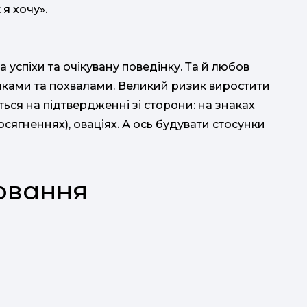
 я хочу».
а успіхи та очікувану поведінку. Та й любов
унками та похвалами. Великий ризик виростити
ься на підтвердженні зі сторони: на знаках
сягненнях), оваціях. А ось будувати стосунки
овання