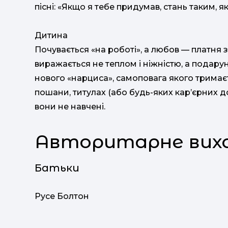
пісні: «Якщо я тебе придумав, стань таким, як
Дитина
Почувається «на роботі», а любов — платня з
виражається не теплом і ніжністю, а подар
нового «нарциса», самоповага якого тримаєт
пошани, титулах (або будь-яких кар’єрних до
вони не навчені.
Авторитарне вих
Батьки
Русе Болтон