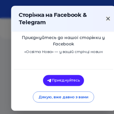
Про портал
Реклама
Контакти
Сторінка на Facebook &
Telegram
Приєднуйтесь до нашої сторінки у
Facebook
Головна
/
Статті
/
Гра престолів: Які ви батьки з від
«Освіта Нова» — у вашій стрічці новин
Освіта Нова
Гра престолів: Які 
Приєднуйтесь
серіалу?
Дякую, вже давно з вами
15.04.2019
3307
0