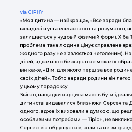
via GIPHY
«Моя дитина — найкраща», «Все заради бла
вкладені в уста елегантного та розумного, вп
залишається у чудовій фізичній формі. Хіба 
проблема: така людина цінує справлене вра
жодного разу не з’являється неголеним). Н
дітей, адже ніхто безкарно не може їх обра
він каже, «Дім, для якого перш за все роди
своїх дітей». Тобто заради родини він легко
у цьому парадоксу.
Звісно, нащадки нарциса мають бути ідеаль
дитинстві видавалися близнюки Серсея та
одного, адже їх виховали з думкою, що решта
особливими потребами — Тіріон, не викликав
Серсею він обрушує гнів, коли та не виправдо