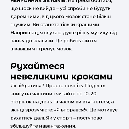
НЕЙРОННИХ ЗВ
’
ЯЗКІВ.
Не треба боятися,
що щось не вийде – усі спроби не будуть
даремними, від цього мозок стане більш
гнучким. Ви станете тільки кращими.
Наприклад, я слухаю дуже різну музику: від
панку до класики. Це робить життя
цікавішим і тренує мозок.
Рухайтеся
невеликими кроками
Як зібратися? Просто почніть. Поділіть
книгу на частини і читайте по 10-20
сторінок на день. Із часом ви втягнетеся, а
вкінці зрозумієте: «Я впорався!». Це мотивує
рухатися далі. Як у спорті – поступово
збільшуйте навантаження.