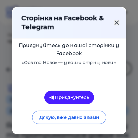
Сторінка на Facebook &
Telegram
Головна
/
Статті
/
Як знайти час на самоосвіту та
протриматися довше ніж тиждень
Приєднуйтесь до нашої сторінки у
Facebook
«Освіта Нова» — у вашій стрічці новин
Освіта Нова
Приєднуйтесь
Освіта в Україні
Додаткова освіта для дітей
Homeschooling
Дякую, вже давно з вами
Як знайти час на самоосвіту
та протриматися довше ніж