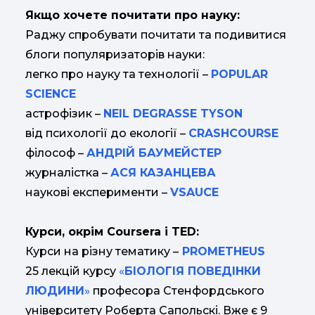
Якщо хочете почитати про науку:
Раджу спробувати почитати та подивитися
блоги популяризаторів науки:
легко про науку та технології –
POPULAR
SCIENCE
астрофізик –
NEIL DEGRASSE TYSON
від психології до екології –
CRASHCOURSE
філософ –
АНДРІЙ БАУМЕЙСТЕР
журналістка –
АСЯ КАЗАНЦЕВА
наукові експерименти –
VSAUCE
Курси, окрім Coursera і TED:
Курси на різну тематику –
PROMETHEUS
25 лекцій курсу
«
БІОЛОГІЯ ПОВЕДІНКИ
ЛЮДИНИ
»
професора Стенфордського
університету Роберта Сапольскі. Вже є 9