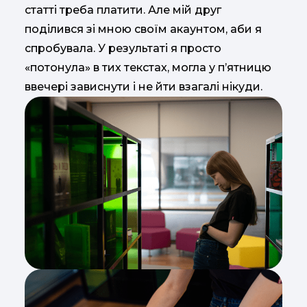
статті треба платити. Але мій друг
поділився зі мною своїм акаунтом, аби я
спробувала. У результаті я просто
«потонула» в тих текстах, могла у п’ятницю
ввечері зависнути і не йти взагалі нікуди.