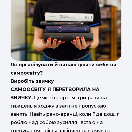
Як організувати й налаштувати себе на
самоосвіту?
Виробіть звичку
САМООСВІТУ Я ПЕРЕТВОРИЛА НА
ЗВИЧКУ.
Це як зі спортом: три рази на
тиждень я ходжу в зал і не пропускаю
занять. Навіть рано-вранці, коли йде дощ, я
роблю над собою зусилля і встаю на
тренування. І після закінчення відчуваю