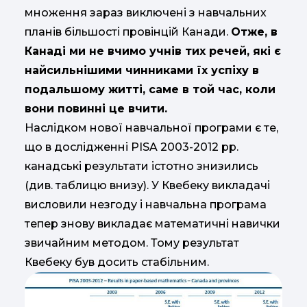
множення зараз виключені з навчальних
планів більшості провінцій Канади.
Отже, в
Канаді ми не вчимо учнів тих речей, які є
найсильнішими чинниками їх успіху в
подальшому житті, саме в той час, коли
вони повинні це вчити.
Наслідком нової навчальної програми є те,
що в дослідженні PISA 2003-2012 рр.
канадські результати істотно знизились
(див. таблицю внизу). У Квебеку викладачі
висловили незгоду і навчальна програма
тепер знову викладає математичні навички
звичайним методом. Тому результат
Квебеку був досить стабільним.