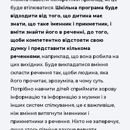
буде втілюватися.
Шкільна програма буде
відходити від того, що дитина має
знати, що таке іменник і прикметник, і
вміти знайти його в реченні, до того,
щоби компетентно відстояти свою
думку і представити кількома
реченнями
, наприклад, що вона робила на
цих вихідних. Буде викладатися вміння
скласти речення так, щоби людина, яка
його прочитає, зрозуміла, в чому суть.
Потрібно навчити дітей сприймати зорову
інформацію та інформацію з музики і з
інших систем спілкування, це є важливіше,
ніж вміння витягнути іменники і
прикметники з речення. Ніхто не заперечує,
якщо хтось пізніше захоче вивчати