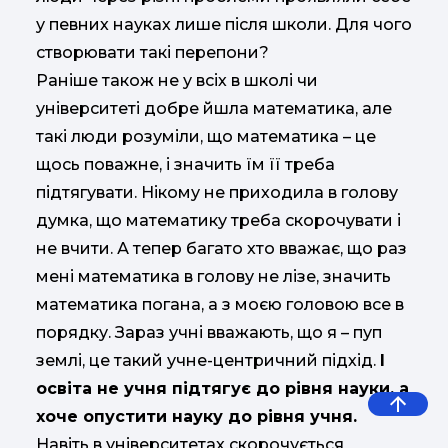
у певних науках лише після школи. Для чого
створювати такі перепони?
Раніше також не у всіх в школі чи
університеті добре йшла математика, але
такі люди розуміли, що математика – це
щось поважне, і значить їм її треба
підтягувати. Нікому не приходила в голову
думка, що математику треба скорочувати і
не вчити. А тепер багато хто вважає, що раз
мені математика в голову не лізе, значить
математика погана, а з моєю головою все в
порядку. Зараз учні вважають, що я – пуп
землі, це такий учне-центричний підхід.
І
освіта не учня підтягує до рівня науки, а
хоче опустити науку до рівня учня.
Навіть в університетах скорочується