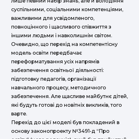
лише певний набір знань, але й володіння
суспільними, соціальними компетенціями,
важливими для усвідомленого,
повноцінного і щасливого співжиття з
іншими людьми і навколишнім світом.
Очевидно, що перехід на компетентісну
модель освіти передбачає
переформатування усіх напрямів
забезпечення освітньої діяльності:
підготовку педагогів, організації
навчального процесу, методичного
забезпечення. Але щасливе майбутнє дітей,
які будуть готові до новітніх викликів, того
варте.
Перехід до цієї моделі був покладений в
основу законопроекту №3491-д “Про