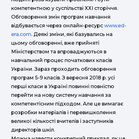
компетентною у суспільстві ХХІ сторіччя.
Обговорення змін програм навчання
відбувається через онлайн-ресурс
www.ed-
era.com
. Деякі зміни, які базувались на
цьому обговоренні, вже прийняті
Міністерством та впроваджуються в
навчальний процес початкових класів
України. Зараз проходить обговорення
програм 5-9 класів. З вересня 2018 р. усі
перші класи в Україні повинні повністю
перейти на нову систему навчання за
компетентісним підходом. Але це вимагає
розробки матеріалів і перевишколення
великої кількості вчителів і заступників
директорів шкіл.
Можна навести конкретний приклад, як це