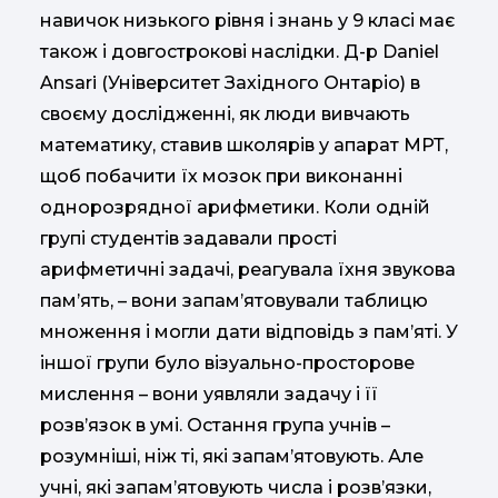
навичок низького рівня і знань у 9 класі має
також і довгострокові наслідки. Д-р Daniel
Ansari (Університет Західного Онтаріо) в
своєму дослідженні, як люди вивчають
математику, ставив школярів у апарат МРТ,
щоб побачити їх мозок при виконанні
однорозрядної арифметики. Коли одній
групі студентів задавали прості
арифметичні задачі, реагувала їхня звукова
пам’ять, – вони запам’ятовували таблицю
множення і могли дати відповідь з пам’яті. У
іншої групи було візуально-просторове
мислення – вони уявляли задачу і її
розв’язок в умі. Остання група учнів –
розумніші, ніж ті, які запам’ятовують. Але
учні, які запам’ятовують числа і розв’язки,