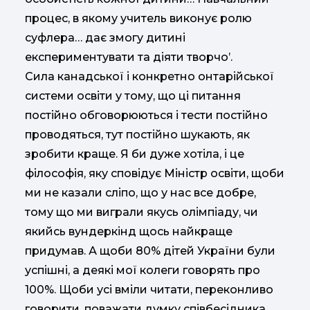
процес, в якому учитель виконує ролю
суфлера… дає змогу дитині
експериментувати та діяти творчо’.
Сила канадської і конкретно онтарійської
системи освіти у тому, що ці питання
постійно обговорюються і тести постійно
проводяться, тут постійно шукають, як
зробити краще. Я би дуже хотіла, і це
філософія, яку сповідує Міністр освіти, щоби
ми не казали сліпо, що у нас все добре,
тому що ми виграли якусь олімпіаду, чи
якийсь вундеркінд щось найкраще
придумав. А щоби 80% дітей України були
успішні, а деякі мої колеги говорять про
100%. Щоби усі вміли читати, переконливо
говорити, поважати думку співбесідника,