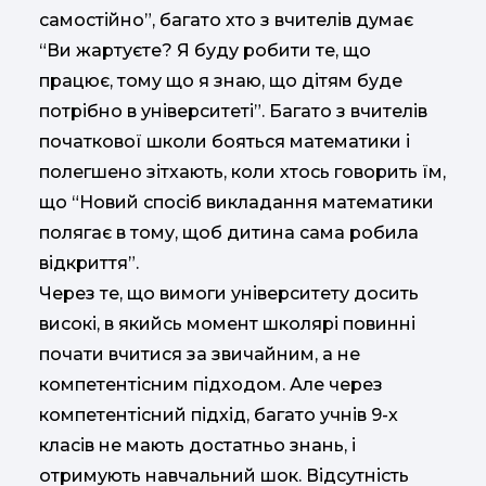
самостійно”, багато хто з вчителів думає
“Ви жартуєте? Я буду робити те, що
працює, тому що я знаю, що дітям буде
потрібно в університеті”. Багато з вчителів
початкової школи бояться математики і
полегшено зітхають, коли хтось говорить їм,
що “Новий спосіб викладання математики
полягає в тому, щоб дитина сама робила
відкриття”.
Через те, що вимоги університету досить
високі, в якийсь момент школярі повинні
почати вчитися за звичайним, а не
компетентісним підходом. Але через
компетентісний підхід, багато учнів 9-х
класів не мають достатньо знань, і
отримують навчальний шок. Відсутність