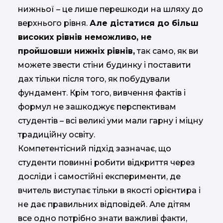
нижньої – це лише перешкоди на шляху до
верхнього рівня.
Але дістатися до більш
високих рівнів неможливо, не
пройшовши нижніх рівнів,
так само, як ви
можете звести стіни будинку і поставити
дах тільки після того, як побудували
фундамент. Крім того, вивчення фактів і
формул не зашкоджує перспективам
студентів – всі великі уми мали гарну і міцну
традиційну освіту.
Компетентісний підхід зазначає, що
студенти повинні робити відкриття через
досліди і самостійні експерименти, де
вчитель виступає тільки в якості орієнтира і
не дає правильних відповідей. Але дітям
все одно потрібно знати важливі факти,