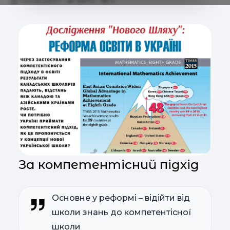
04.05.2017
9973
0
За компетентісний підхід
Основне у реформі – відійти від
школи знань до компетентісної
школи