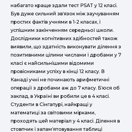
набагато краще здали тест PSAT у 12 класі.
Був дуже сильний зв’язок між заучуванням
простих фактів учнями в 1-2 класах, і
успішним закінченням середньої школи.
Дослідники когнітивних здібностей також
виявили, що здатність виконувати ділення з
позитивними цілими числами і дробами у 7
класі є найсильнішими відомими
провісниками успіху в кінці 12 класу. В
Канаді учні не починають арифметичні
операції з дробами аж до 7 класу. Б’юся об
заклад, в Україні ви робили це в 4 класі.
Студенти в Сінгапурі, найкращі у
математиці за світовими мірками,
проходять цей матеріал у 4 класі. Ділення в
стовпчик і запам’ятовування таблиці