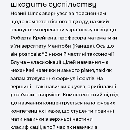
шкодить суспільству
Новий Шлях звернувся за поясненням
щодо компетентісного підходу, на який
планується перевести українську освіту до
Роберта Крейгена, професора математики
з Університету Манітоби (Канада). Ось що
він розповів: “В нижній частині таксономії
Блума – класифікації цілей навчання – є
механічні навички низького рівня, такі як
запам’ятовування формул і фактів. На
вершині – такі навички як уява, оригінальні
розв’язки і творчість. Компетентісний підхід
до навчання концентрується на ключових
компетенціях і каже, що студенти повинні
мати навички з верхньої частини
класифікації, в той час як навички з