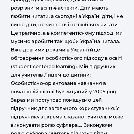
розрізнити всі ті 4 аспекти. Діти мають
любити читати, а сьогодні в Україні діти, і не
лише діти, не читають і не люблять читати.
Це трагічно, а в компетентісному підході ми
мусимо зробити так, щоби Україна читала.
Вже довгими роками в Україні йде
обговорення особистісного підходу в освіті
(student centered learning). Мій підручник
для учителів Лицем до дитини:
Особистісно-орієнтоване навчання в
початковій школі був виданий у 2005 році.
Зараз ми поступово поміщуємо цей
підручник для загального користування. У
підручнику зокрема сказано: ‘Учитель може
виконувати ролю суфлера…. Виконуючи
ролю суфлера, учитель підказує дітям