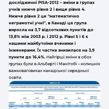
дослідженні PISA-2012 – зміни в групах
учнів нижче рівня 2 і вище рівня 4.
Нижче рівня 2 це “математично
неграмотні учні”, в Канаді ця група
виросла на 3,7 відсоткових пунктів до
13,8% між 2003 р. і 2012 р. Рівні 5 і 6 є
нашими майбутніми вченими і
інженерами. Їх частка знизилася на 3,9
пункти до 16,4%.
Найгірші зміни в обох
групах були в Альберті і Манітобі – колишніх
важковаговиках канадської середньої
освіти.