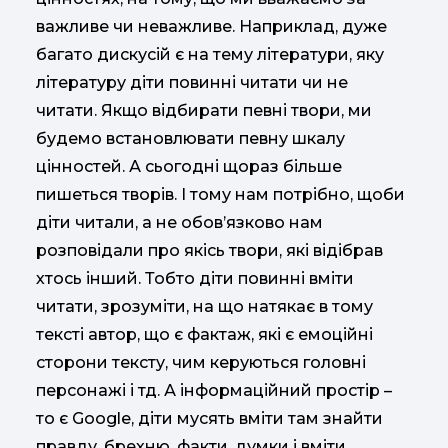
важливе чи неважливе. Наприклад, дуже
багато дискусій є на тему літератури, яку
літературу діти повинні читати чи не
читати. Якщо відбирати певні твори, ми
будемо встановлювати певну шкалу
цінностей. А сьогодні щораз більше
пишеться творів. І тому нам потрібно, щоби
діти читали, а не обов’язково нам
розповідали про якісь твори, які відібрав
хтось інший. Тобто діти повинні вміти
читати, зрозуміти, на що натякає в тому
тексті автор, що є фактаж, які є емоційні
сторони тексту, чим керуються головні
персонажі і тд. А інформаційний простір –
то є Google, діти мусять вміти там знайти
правду, брехню, факти, думки і вміти