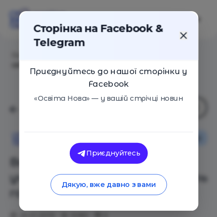
Сторінка на Facebook &
Telegram
Головна
/
Статті
/
Валюта 21 века: Чему учиться
сегодня, чтобы быть готовым к завтра
Приєднуйтесь до нашої сторінки у
Facebook
«Освіта Нова» — у вашій стрічці новин
Оглядові статті
Освіта Нова
Приєднуйтесь
Валюта 21 века: Чему
учиться сегодня, чтобы быть
Дякую, вже давно з вами
готовым к завтра
25.01.2019
3080
0