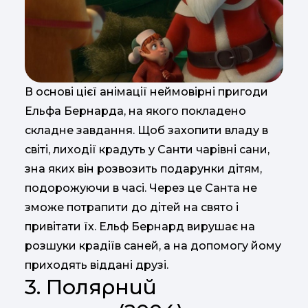
В основі цієї анімації неймовірні пригоди
Ельфа Бернарда, на якого покладено
складне завдання. Щоб захопити владу в
світі, лиходії крадуть у Санти чарівні сани,
зна яких він розвозить подарунки дітям,
подорожуючи в часі. Через це Санта не
зможе потрапити до дітей на свято і
привітати їх. Ельф Бернард вирушає на
розшуки крадіїв саней, а на допомогу йому
приходять віддані друзі.
3. Полярний