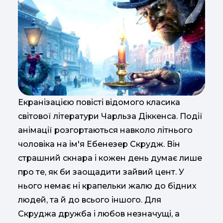
Екранізацією повісті відомого класика
світової літератури Чарльза Діккенса. Події
анімації розгортаються навколо літнього
чоловіка на ім'я Ебенезер Скрудж. Він
страшний скнара і кожен день думає лише
про те, як би заощадити зайвий цент. У
нього немає ні крапельки жалю до бідних
людей, та й до всього іншого. Для
Скруджа дружба і любов незначущі, а