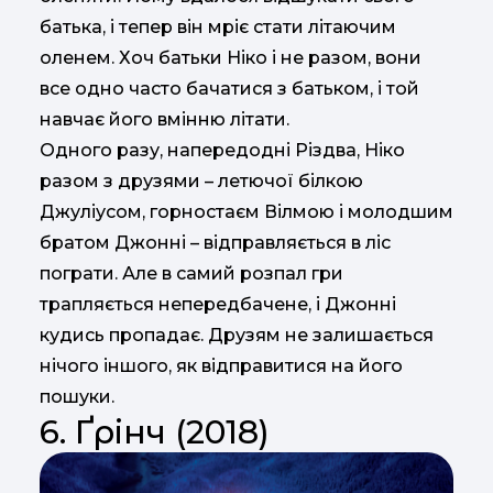
батька, і тепер він мріє стати літаючим
оленем. Хоч батьки Ніко і не разом, вони
все одно часто бачатися з батьком, і той
навчає його вмінню літати.
Одного разу, напередодні Різдва, Ніко
разом з друзями – летючої білкою
Джуліусом, горностаєм Вілмою і молодшим
братом Джонні – відправляється в ліс
пограти. Але в самий розпал гри
трапляється непередбачене, і Джонні
кудись пропадає. Друзям не залишається
нічого іншого, як відправитися на його
пошуки.
6. Ґрінч (2018)