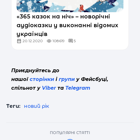
«365 казок на ніч» – новорічні
аудіоказки у виконанні відомих
українців
20.12.2020
108619
5
Приєднуйтесь до
нашої
сторінки
і
групи
у Фейсбуці,
спільнот у
Viber
та
Telegram
Теги:
новий рік
ПОПУЛЯРНІ СТАТТІ