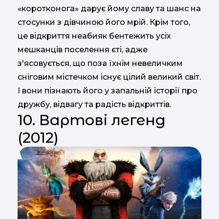
«коротконога» дарує йому славу та шанс на
стосунки з дівчиною його мрій. Крім того,
це відкриття неабияк бентежить усіх
мешканців поселення єті, адже
з'ясовується, що поза їхнім невеличким
сніговим містечком існує цілий великий світ.
І вони пізнають його у запальній історії про
дружбу, відвагу та радість відкриттів.
10. Вартові легенд
(2012)