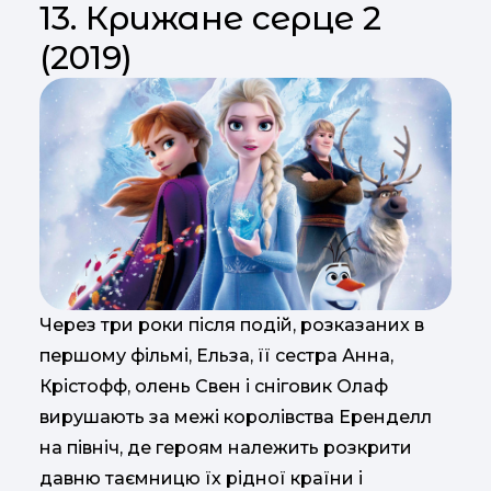
13. Крижане серце 2
(2019)
Через три роки після подій, розказаних в
першому фільмі, Ельза, її сестра Анна,
Крістофф, олень Свен і сніговик Олаф
вирушають за межі королівства Еренделл
на північ, де героям належить розкрити
давню таємницю їх рідної країни і