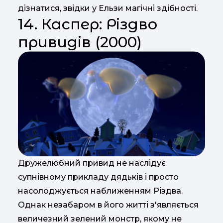
дізнатися, звідки у Ельзи магічні здібності.
14. Каспер: Різдво
привидів (2000)
Дружелюбний привид не наслідує
супнівному прикладу дядьків і просто
насолоджується наближенням Різдва.
Однак незабаром в його житті з'являється
величезний зелений монстр, якому не