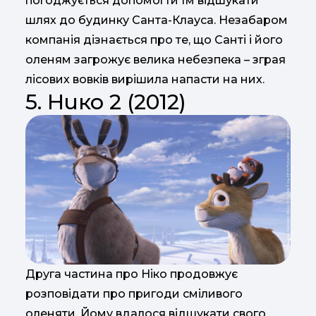
погоджується допомогти їм відшукати
шлях до будинку Санта-Клауса. Незабаром
компанія дізнається про те, що Санті і його
оленям загрожує велика небезпека – зграя
лісових вовків вирішила напасти на них.
5. Нико 2 (2012)
Друга частина про Ніко продовжує
розповідати про пригоди сміливого
оленяти. Йому вдалося відшукати свого