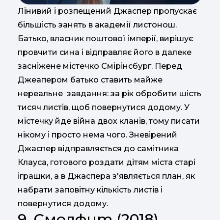
Лінивий і розпещений Джаспер пропускає
більшість занять в академії листонош.
Батько, власник поштової імперії, вирішує
провчити сина і відправляє його в далеке
засніжене містечко Смірінсбург. Перед
Джеапером батько ставить майже
нереальне завдання: за рік обробити шість
тисяч листів, щоб повернутися додому. У
містечку йде війна двох кланів, тому писати
нікому і просто нема чого. Зневірений
Джаспер відправляється до самітника
Клауса, готового роздати дітям міста старі
іграшки, а в Джаспера з'являється план, як
набрати заповітну кількість листів і
повернутися додому.
9. Смолфут (2018)