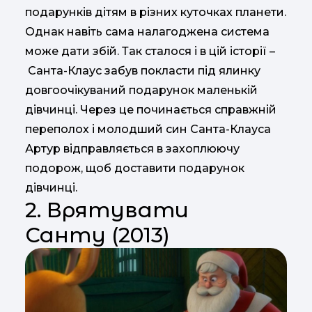
подарунків дітям в різних куточках планети.
Однак навіть сама налагоджена система
може дати збій. Так сталося і в цій історії –
Санта-Клаус забув покласти під ялинку
довгоочікуваний подарунок маленькій
дівчинці. Через це починається справжній
переполох і молодший син Санта-Клауса
Артур відправляється в захоплюючу
подорож, щоб доставити подарунок
дівчинці.
2. Врятувати
Санту (2013)