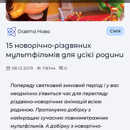
Сім'я
Освіта Нова
15 новорічно-різдвяних
мультфільмів для усієї родини
08.12.2019
118144
0
Попереду святковий зимовий період і у вас
неодмінно з'явиться час для перегляду
різдвяно-новорічних анімацій всією
родиною. Пропонуємо добірку з
найкращих сучасних повнометражних
мультфільмів. А добірку з новорічно-