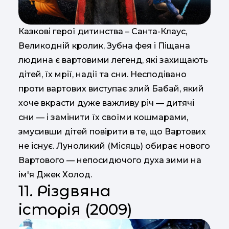
Казкові герої дитинства – Санта-Клаус,
Великодній кролик, Зубна фея і Піщана
людина є вартовими легенд, які захищають
дітей, їх мрії, надії та сни. Несподівано
проти вартових виступає злий Бабай, який
хоче вкрасти дуже важливу річ — дитячі
сни — і замінити їх своїми кошмарами,
змусивши дітей повірити в те, що Вартових
не існує. Луноликий (Місяць) обирає нового
Вартового — непосидючого духа зими на
ім'я Джек Холод.
11. Різдвяна
історія (2009)