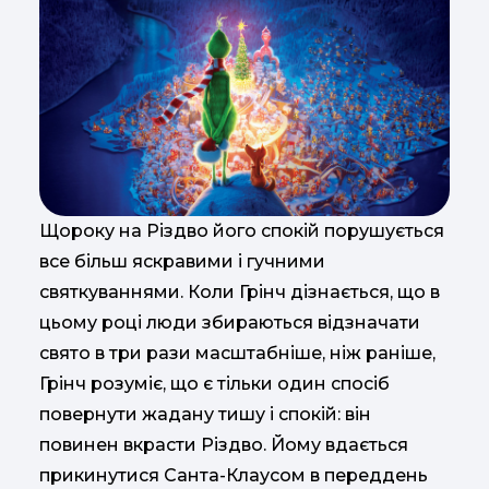
Щороку на Різдво його спокій порушується
все більш яскравими і гучними
святкуваннями. Коли Грінч дізнається, що в
цьому році люди збираються відзначати
свято в три рази масштабніше, ніж раніше,
Грінч розуміє, що є тільки один спосіб
повернути жадану тишу і спокій: він
повинен вкрасти Різдво. Йому вдається
прикинутися Санта-Клаусом в переддень