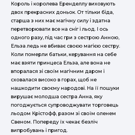
Король і королева Еренделлу виховують
двох прекрасних доньок. От тільки біда,
старша з них має магічну силу і здатна
перетворювати все на сніг і льод. І ось
одного разу, під час гри з сестрою Анною,
Ельза ледь не вбиває своєю магією сестру.
Коли померли батьки, керування на себе
має взяти принцеса Ельза, але вона не
впоралася зі своїм магічним даром і
сховалася високо в горах, щоб не
нашкодити своєму народові. На її пошуки
вирушає молодша сестра Анна, яку
погоджується супроводжувати торговець
льодом Крістофф, разом зі своїм оленем
Свеном. Попереду їх чекає безліч
випробувань і пригод.