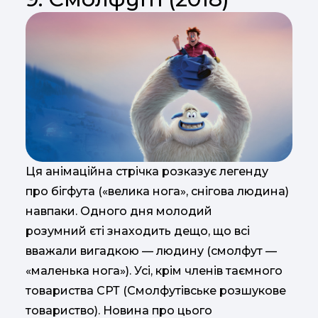
Ця анімаційна стрічка розказує легенду
про бігфута («велика нога», снігова людина)
навпаки. Одного дня молодий
розумний єті знаходить дещо, що всі
вважали вигадкою — людину (смолфут —
«маленька нога»). Усі, крім членів таємного
товариства СРТ (Смолфутівське розшукове
товариство). Новина про цього