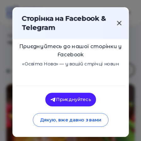
Сторінка на Facebook &
Telegram
Головна
/
Статті
/
15 новорічно-різдвяних
мультфільмів для усієї родини
Приєднуйтесь до нашої сторінки у
Facebook
«Освіта Нова» — у вашій стрічці новин
Приєднуйтесь
Дякую, вже давно з вами