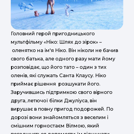
Головний герой пригодницького
мультфільму «Ніко: Шлях до зірок» –
оленятко на ім'я Ніко. Він ніколи не бачив
свого батька, але одного разу мати йому
розповідає, що його тато – один з тих
оленів, які служать Санта Клаусу. Ніко
приймає рішення розшукати його.
Заручившись підтримкою свого вірного
друга, летючої білки Джуліуса, він
вирушає в повну пригод подорожей. По
дорозі вони знайомляться з веселим і
смішним горностаєм Вілмою, який