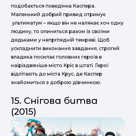
подобається поведінка Каспера.
Маленький добрий привид отримує
ультиматум – якщо він не налякає хоч одну
людину, то опиниться разом із своїми
дядьками у непрглядній темряві. Щоб
ускладнити виконання завдання, строгий
владика посилає головних героїв в
наіріздвяніше місто Кріс в штаті. Герої
відлітають до міста Крус, де Каспер
знайомиться з доброю дівчинкою.
15. Снігова битва
(2015)