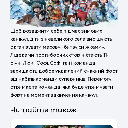
Щоб розважити себе під час зимових
канікул, діти з невеликого села вирішують
організувати масову «битву сніжками».
Лідерами протиборчих сторін стають 11-
річні Люк і Софі. Софі та її команда
захищають добре укріплений сніжний форт
від набігів команди суперників. Перемогу
отримає та команда, яка буде утримувати
форт на момент закінчення канікул.
Читайте також