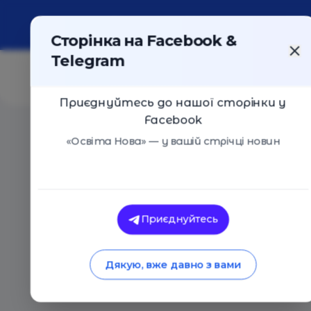
Про портал
Реклама
Контакти
Сторінка на Facebook &
Telegram
Приєднуйтесь до нашої сторінки у
Facebook
Головна
/
Статті
/
Нова «стара» школа: як у Маневича
«Освіта Нова» — у вашій стрічці новин
Освіта Нова
Нова «стара» школа
Приєднуйтесь
сталося фінське ди
Дякую, вже давно з вами
19.12.2018
4654
0