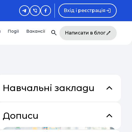
Вхід і реєстрація
и
Події
Вакансії
Написати в блог
Навчальні заклади
Дописи
акладки