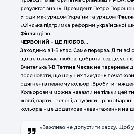
проводить авторитетна організація PISA, фі
результат знань. Президент Петро Порошен
Угоди між урядом України та урядом Фінлян
«Фінська підтримка реформи української шк
Фінляндією.
ЧЕРВОНИЙ – ЦЕ ЛЮБОВ…
Заходимо в 1-В клас. Саме перерва. Діти вс
що це означає: любов, доброта, серце, успіх, 
Вчителька 1-В
Тетяна Чесак
не перериває д
пояснювати, що це у них тиждень початкови
одягнені в певному кольорі. Зробити тижден
Кольоровим можна назвати не тільки цей тиж
жовті, парти – зелені, а пуфики – різнобарвн
кольорів – це додаткове навантаження на діте
«Важливо не допустити хаосу. Щоб у