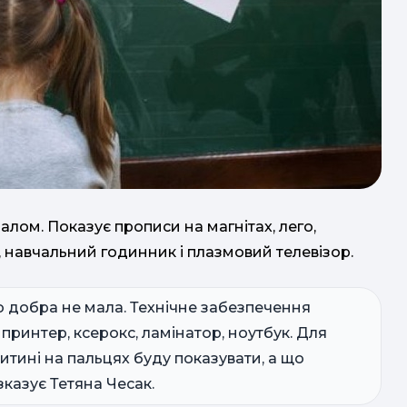
лом. Показує прописи на магнітах, лего,
навчальний годинник і плазмовий телевізор.
го добра не мала. Технічне забезпечення
 принтер, ксерокс, ламінатор, ноутбук. Для
дитині на пальцях буду показувати, а що
озказує Тетяна Чесак.