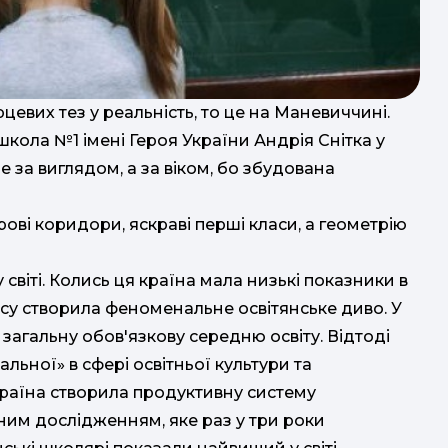
цевих тез у реальність, то це на Маневиччині.
школа №1 імені Героя України Андрія Снітка у
е за виглядом, а за віком, бо збудована
рові коридори, яскраві перші класи, а геометрію
 світі. Колись ця країна мала низькі показники в
асу створила феноменальне освітянське диво. У
 загальну обов'язкову середню освіту. Відтоді
альної» в сфері освітньої культури та
країна створила продуктивну систему
ним дослідженням, яке раз у три роки