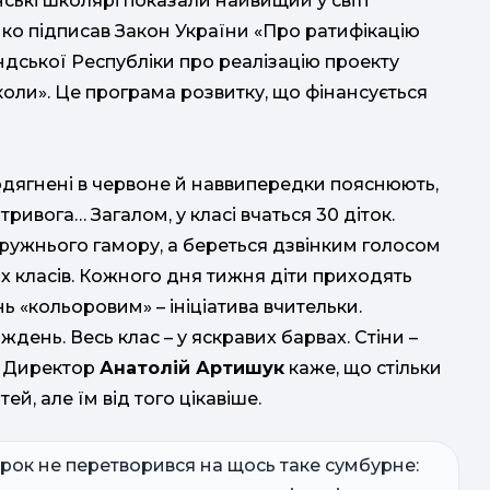
нські школярі показали найвищий у світі
ко підписав Закон України «Про ратифікацію
дської Республіки про реалізацію проекту
оли». Це програма розвитку, що фінансується
і одягнені в червоне й наввипередки пояснюють,
тривога… Загалом, у класі вчаться 30 діток.
ружнього гамору, а береться дзвінким голосом
х класів. Кожного дня тижня діти приходять
ь «кольоровим» – ініціатива вчительки.
день. Весь клас – у яскравих барвах. Стіни –
і. Директор
Анатолій Артишук
каже, що стільки
й, але їм від того цікавіше.
рок не перетворився на щось таке сумбурне: