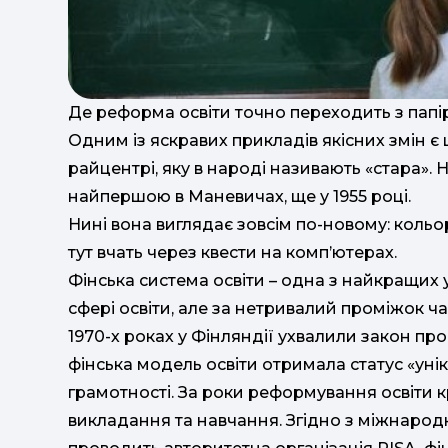
Де реформа освіти точно переходить з папір
Одним із яскравих прикладів якісних змін є 
райцентрі, яку в народі називають «стара». Н
найпершою в Маневичах, ще у 1955 році.
Нині вона виглядає зовсім по-новому: кольо
тут вчать через квести на комп’ютерах.
Фінська система освіти – одна з найкращих у
сфері освіти, але за нетривалий проміжок ч
1970-х роках у Фінляндії ухвалили закон про
фінська модель освіти отримала статус «унік
грамотності. За роки реформування освіти 
викладання та навчання. Згідно з міжнарод