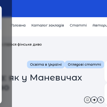
Головна
Каталог закладів
Статті
Автор
х сталося фінське диво
Освіта в Україні
Оглядові статті
: як у Маневичах
во
Додати в з