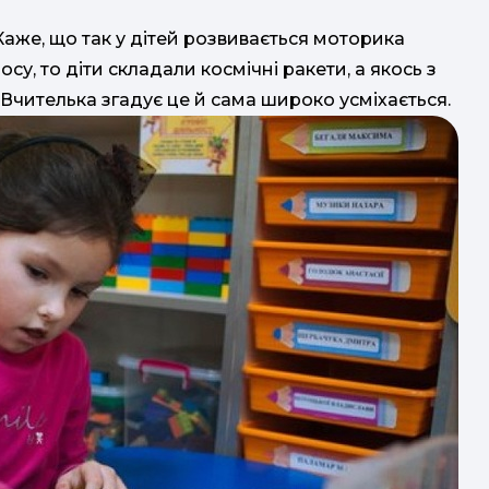
Каже, що так у дітей розвивається моторика
у, то діти складали космічні ракети, а якось з
Вчителька згадує це й сама широко усміхається.