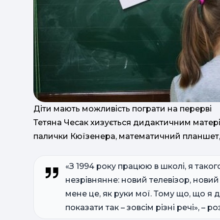
Діти мають можливість пограти на перерві
Тетяна Чесак хизується дидактичним матеріа
палички Кюїзенера, математичний планшет, 
«З 1994 року працюю в школі, я тако
незрівнянне: новий телевізор, новий
мене це, як руки мої. Тому що, що я 
показати так – зовсім різні речі», – р