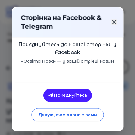
Сторінка на Facebook &
Telegram
Головна
/
Статті
/
Как семилетний сын учительницы
заработал 22 миллиона долларов
Приєднуйтесь до нашої сторінки у
Facebook
«Освіта Нова» — у вашій стрічці новин
Оглядові статті
Новини
Освіта Нова
Приєднуйтесь
Как семилетний сын
учительницы заработал 22
Дякую, вже давно з вами
миллиона долларов
12.12.2018
2324
0