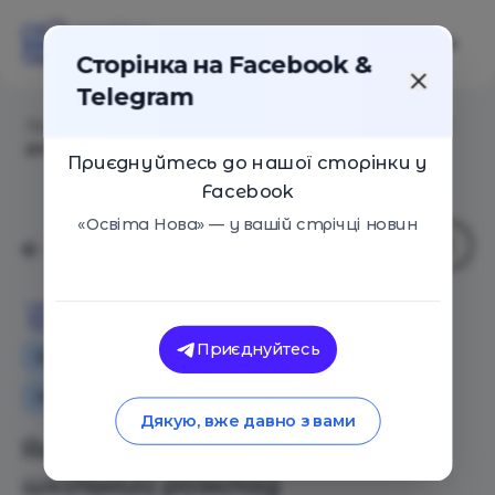
Сторінка на Facebook &
Telegram
Головна
/
Статті
/
Як створити ідеальний шкільний
розклад
Приєднуйтесь до нашої сторінки у
Facebook
«Освіта Нова» — у вашій стрічці новин
Освіта Нова
Приєднуйтесь
Особистий досвід
Як це працює
Іноземний досвід
Дякую, вже давно з вами
Як створити ідеальний
шкільний розклад