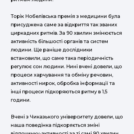
Торік Нобелівська премія з медицини була
присуджена саме за відкриття так званих
циркадних ритмів. За 90 хвилин змінюється
активність більшості органів та систем
людини. Ще раніше дослідники
встановили, що саме така періодичність
регулює сон людини. Нині вчені довели, що
процеси харчування та обміну речовин,
активності нирок, обробка інформації та
інші процеси підкоряються ритму в 1,5
години.
Вчені з Чиказького університету довели, що
наша поведінка підкоряється зміні
відпочинку-активності за ті самі 90 хвилин.