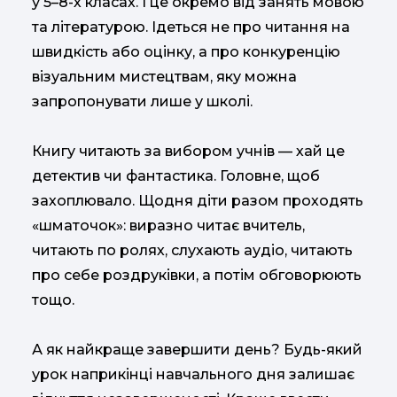
у 5–8-х класах. І це окремо від занять мовою
та літературою. Ідеться не про читання на
швидкість або оцінку, а про конкуренцію
візуальним мистецтвам, яку можна
запропонувати лише у школі.
Книгу читають за вибором учнів — хай це
детектив чи фантастика. Головне, щоб
захоплювало. Щодня діти разом проходять
«шматочок»: виразно читає вчитель,
читають по ролях, слухають аудіо, читають
про себе роздруківки, а потім обговорюють
тощо.
А як найкраще завершити день? Будь-який
урок наприкінці навчального дня залишає