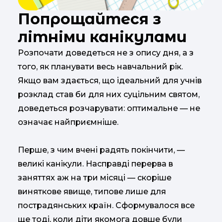
Попрощайтеся з
літніми канікулами
Розпочати доведеться не з опису дня, а з
того, як планувати весь навчальний рік.
Якщо вам здається, що ідеальний для учнів
розклад став би для них суцільним святом,
доведеться розчарувати: оптимальне — не
означає найприємніше.
Перше, з чим вчені радять покінчити, —
великі канікули. Насправді перерва в
заняттях аж на три місяці — скоріше
виняткове явище, типове лише для
пострадянських країн. Сформувалося все
ще тоді, коли діти якомога довше були