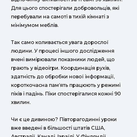
Для цього спостерігали добровольців, які
перебували на самоті в тихій кімнаті з
мінімумом меблів.
Так само коливається увага дорослої
людини. У процесі іншого дослідження
вчені вимірювали показники людей, що
грають у відеоігри. Координація рухів,
здатність до обробки нової інформації,
короткочасна пам’ять працюють у режимі
піків і падінь. Піки спостерігалися кожні 90
хвилин.
Чи є це дивиною? Півторагодинні уроки
вже введені в більшості штатів США,
Австралії, Канаді, Ізраїлі. У Фінляндії