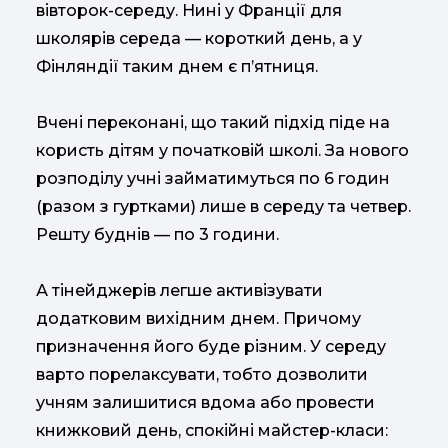
вівторок-середу. Нині у Франції для
школярів середа — короткий день, а у
Фінляндії таким днем є п’ятниця.
Вчені переконані, що такий підхід піде на
користь дітям у початковій школі. За нового
розподілу учні займатимуться по 6 годин
(разом з гуртками) лише в середу та четвер.
Решту буднів — по 3 години.
А тінейджерів легше активізувати
додатковим вихідним днем. Причому
призначення його буде різним. У середу
варто порелаксувати, тобто дозволити
учням залишитися вдома або провести
книжковий день, спокійні майстер-класи: