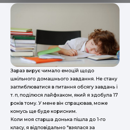
Зараз вирує чимало емоцій щодо
шкільного домашнього завдання. Не стану
заглиблюватися в питання обсягу завдань і
т. п, поділюся лайфхаком, який я здобула 17
років тому. У мене він спрацював, може
комусь ще буде корисним.
Коли моя старша донька пішла до 1-го
класу, я відповідально "взялася за