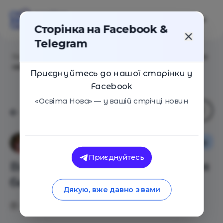
Сторінка на Facebook &
Telegram
Головна
/
Статті
/
Виконуємо домашнє завдання без
нервів і сліз
Приєднуйтесь до нашої сторінки у
Facebook
«Освіта Нова» — у вашій стрічці новин
Особистий досвід
Жанна Пархоменко
Приєднуйтесь
Виконуємо домашнє завдання
без нервів і сліз
Дякую, вже давно з вами
20.11.2018
13451
1