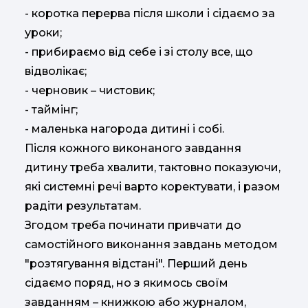
- коротка перерва після школи і сідаємо за
уроки;
- прибираємо від себе і зі столу все, що
відволікає;
- черновик – чистовик;
- таймінг;
- маленька нагорода дитині і собі.
Після кожного виконаного завдання
дитину треба хвалити, тактовно показуючи,
які системні речі варто коректувати, і разом
радіти результатам.
Згодом треба починати привчати до
самостійного виконання завдань методом
"розтягування відстані". Перший день
сідаємо поряд, но з якимось своїм
завданням – книжкою або журналом,