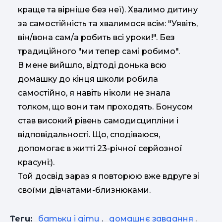
краще та вірніше без неї). Хвалимо дитину
за самостійність та хвалимося всім: "Уявіть,
він/вона сам/а робить всі уроки!". Без
традиційного "ми тепер самі робимо".
В мене вийшло, відтоді донька всю
домашку до кінця школи робила
самостійно, я навіть ніколи не знала
толком, що вони там проходять. Бонусом
став високий рівень самодисципліни і
відповідальності. Що, сподіваюся,
допомогає в житті 23-річної серйозної
красуні:).
Той досвід зараз я повторюю вже вдруге зі
своїми дівчатами-близнюками.
Теги:
батьки і діти
,
домашнє завдання
,