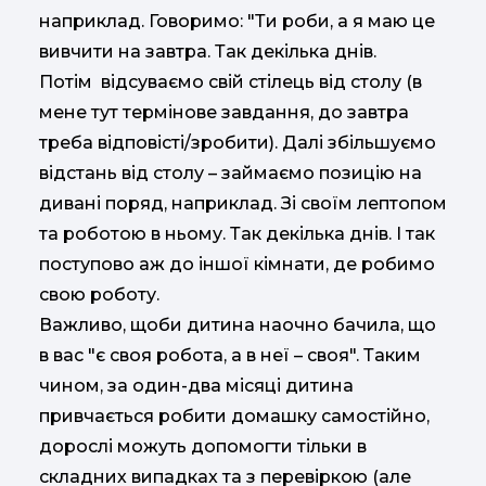
наприклад. Говоримо: "Ти роби, а я маю це
вивчити на завтра. Так декілька днів.
Потім відсуваємо свій стілець від столу (в
мене тут термінове завдання, до завтра
треба відповісті/зробити). Далі збільшуємо
відстань від столу – займаємо позицію на
дивані поряд, наприклад. Зі своїм лептопом
та роботою в ньому. Так декілька днів. І так
поступово аж до іншої кімнати, де робимо
свою роботу.
Важливо, щоби дитина наочно бачила, що
в вас "є своя робота, а в неї – своя". Таким
чином, за один-два місяці дитина
привчається робити домашку самостійно,
дорослі можуть допомогти тільки в
складних випадках та з перевіркою (але