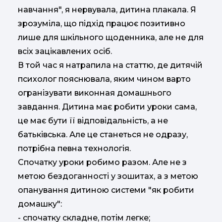
навчання", я нервувала, дитина плакала. Я
зрозуміла, що підхід працює позитивно
лише для шкільного щоденника, але не для
всіх зацікавлених осіб.
В той час я натрапила на статтю, де дитячій
психолог пояснювала, яким чином варто
огранізувати виконная домашнього
завдання. Дитина має робити уроки сама,
це має бути її відповідальність, а не
батьківська. Але це станеться не одразу,
потрібна певна технологія.
Спочатку уроки робимо разом. Але не з
метою бездоганності у зошитах, а з метою
опанування дитиною системи "як робити
домашку":
- спочатку складне, потім легке;